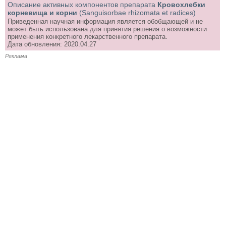
Описание активных компонентов препарата
Кровохлебки
корневища и корни
(Sanguisorbae rhizomata et radices)
Приведенная научная информация является обобщающей и не
может быть использована для принятия решения о возможности
применения конкретного лекарственного препарата.
Дата обновления: 2020.04.27
Реклама