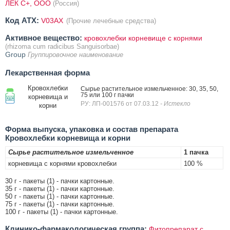
ЛЕК С+, ООО
(Россия)
Код ATX:
V03AX
(Прочие лечебные средства)
Активное вещество:
кровохлебки корневище с корнями
(rhizoma cum radicibus Sanguisorbae)
Group
Группировочное наименование
Лекарственная форма
Кровохлебки
Сырье растительное измельченное: 30, 35, 50,
75 или 100 г пачки
корневища и
РУ: ЛП-001576 от 07.03.12
- Истекло
корни
Форма выпуска, упаковка и состав препарата
Кровохлебки корневища и корни
Сырье растительное измельченное
1 пачка
корневища с корнями кровохлебки
100 %
30 г - пакеты (1) - пачки картонные.
35 г - пакеты (1) - пачки картонные.
50 г - пакеты (1) - пачки картонные.
75 г - пакеты (1) - пачки картонные.
100 г - пакеты (1) - пачки картонные.
Клинико-фармакологическая группа:
Фитопрепарат с