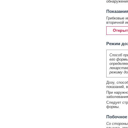
обнаружения
Показания
Грибковые и
вторичной и
Открыт
Режим до
Способ пр
его формы
определяе
лекарстве
режиму до
Дозу, спосо
показаний, 
При наружно
заболевания
Следует стр
формы.
Побочное
Со стороны
одышка, арт