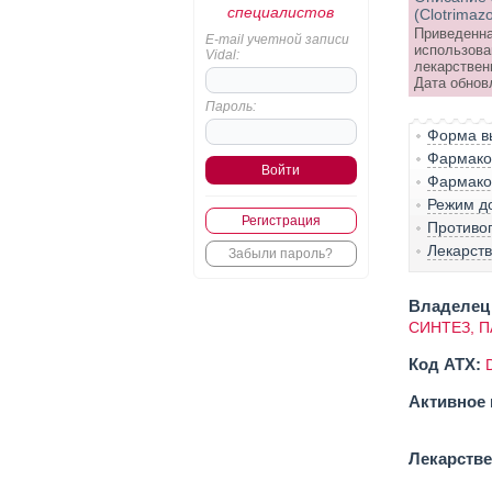
специалистов
(Clotrimaz
Приведенна
E-mail учетной записи
использова
Vidal:
лекарствен
Дата обнов
Пароль:
Форма вы
Фармако-
Фармако
Режим д
Регистрация
Противо
Лекарст
Забыли пароль?
Владелец 
СИНТЕЗ, 
Код ATX:
Активное 
Лекарств