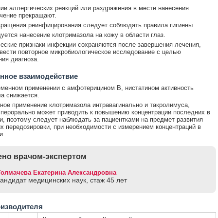
ии аллергических реакций или раздражения в месте нанесения
чение прекращают.
ращения реинфицирования следует соблюдать правила гигиены.
уется нанесение клотримазола на кожу в области глаз.
еские признаки инфекции сохраняются после завершения лечения,
вести повторное микробиологическое исследование с целью
ия диагноза.
нное взаимодействие
менном применении с амфотерицином В, нистатином активность
а снижается.
ое применение клотримазола интравагинально и такролимуса,
перорально может приводить к повышению концентрации последних в
и, поэтому следует наблюдать за пациентками на предмет развития
х передозировки, при необходимости с измерением концентраций в
и.
но врачом-экспертом
Толмачева Екатерина Александровна
кандидат медицинских наук, стаж 45 лет
оизводителя