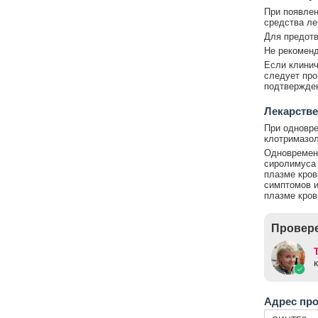
При появлен
средства ле
Для предотв
Не рекоменд
Если клинич
следует про
подтвержден
Лекарстве
При одновре
клотримазол
Одновременн
сиролимуса 
плазме кров
симптомов и
плазме кров
Провере
Адрес пр