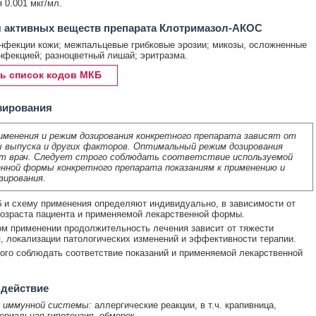
 0.001 мкг/мл.
 активных веществ препарата Клотримазол-АКОС
нфекции кожи; межпальцевые грибковые эрозии; микозы, осложненные
нфекцией; разноцветный лишай; эритразма.
ь список кодов МКБ
зирования
именения и режим дозирования конкретного препарата зависят от
 выпуска и других факторов. Оптимальный режим дозирования
т врач. Следует строго соблюдать соответствие используемой
нной формы конкретного препарата показаниям к применению и
зирования.
б и схему применения определяют индивидуально, в зависимости от
возраста пациента и применяемой лекарственной формы.
м применении продолжительность лечения зависит от тяжести
, локализации патологических изменений и эффективности терапии.
ого соблюдать соответствие показаний и применяемой лекарственной
 действие
 иммунной системы:
аллергические реакции, в т.ч. крапивница,
ериальная гипотензия, обморок.