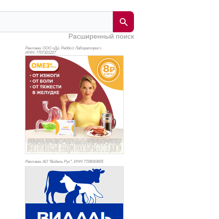
Расширенный поиск
Реклама. ООО «Др. Редди’с Лабораторис»,
ИНН: 770
7321227
Реклама. АО "Видаль Рус", ИНН 772
8043605