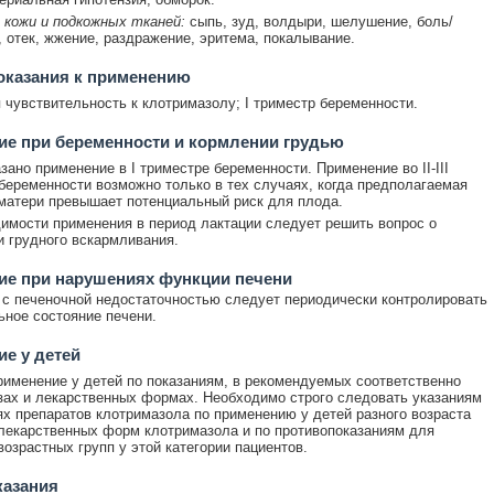
 кожи и подкожных тканей:
сыпь, зуд, волдыри, шелушение, боль/
 отек, жжение, раздражение, эритема, покалывание.
оказания к применению
чувствительность к клотримазолу; I триместр беременности.
е при беременности и кормлении грудью
зано применение в I триместре беременности. Применение во II-III
беременности возможно только в тех случаях, когда предполагаемая
матери превышает потенциальный риск для плода.
имости применения в период лактации следует решить вопрос о
 грудного вскармливания.
ие при нарушениях функции печени
 с печеночной недостаточностью следует периодически контролировать
ное состояние печени.
е у детей
именение у детей по показаниям, в рекомендуемых соответственно
зах и лекарственных формах. Необходимо строго следовать указаниям
ях препаратов клотримазола по применению у детей разного возраста
лекарственных форм клотримазола и по противопоказаниям для
возрастных групп у этой категории пациентов.
казания