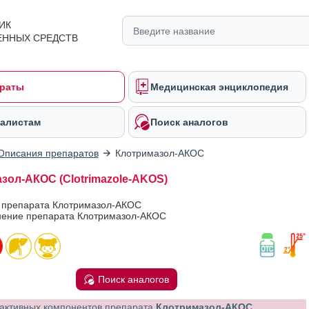
ИК
ЕННЫХ СРЕДСТВ
раты
Медицинская энциклопедия
алистам
Поиск аналогов
Описания препаратов
Клотримазол-АКОС
зол-АКОС (Clotrimazole-AKOS)
в препарата Клотримазол-АКОС
ение препарата Клотримазол-АКОС
Поиск аналогов
активных компонентов препарата
Клотримазол-АКОС