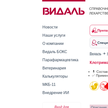
СПРАВОЧН
ЛЕКАРСТВ
Новости
Препа
Наши услуги
Специ
О компании
Видаль БОКС
Видаль
Парафармацевтика
Клотрима
Ветеринария
💊 Соста
✅ Примен
Калькуляторы
МКБ-11
Внедрение ИИ
Вход для
Описание 