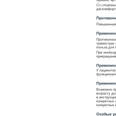
Со стороны
дискомфорт,
Противоп
Повышенная 
Применени
Противопока
триместрах 
польза для 
При необход
прекращении
Применен
У пациентов
функциональ
Применени
Возможно пр
возрасту до
в инструкци
конкретных 
конкретных 
Особые у