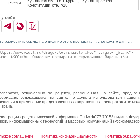
Курганская обл., г.о. г. Курган, г. Курган, проспект
Россия
Конституции, стр. 7/28
 у себя
те разместить ссылку на описание этого препарата - используйте данный
епаратах, отпускаемых по рецепту, размещенная на сайте, предназн
формация, содержащаяся на сайте, не должна использоваться пациен
решения о применении представленных лекарственных препаратов и не мож
 врача.
егистрации средства массовой информации Эл № ФС77-79153 выдано Федер
вязи, информационных технологий и массовых коммуникаций (Роскомнадзор
льское соглашение
Политика конфиденциальности
Политика обработк