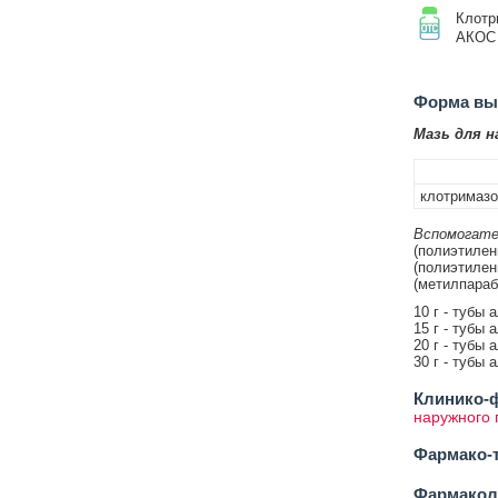
Клотр
АКОС
Форма вып
Мазь для н
клотримаз
Вспомогате
(полиэтилен
(полиэтилен
(метилпарабе
10 г - тубы 
15 г - тубы 
20 г - тубы 
30 г - тубы 
Клинико-ф
наружного
Фармако-т
Фармакол