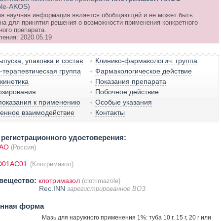
ole-AKOS)
я научная информация является обобщающей и не может быть
на для принятия решения о возможности применения конкретного
ного препарата.
ления: 2020.05.19
пуска, упаковка и состав
Клинико-фармакологич. группа
терапевтическая группа
Фармакологическое действие
кинетика
Показания препарата
озирования
Побочное действие
показания к применению
Особые указания
венное взаимодействие
Контакты
регистрационного удостоверения:
ПАО
(Россия)
D01AC01
(Клотримазол)
вещество:
клотримазол
(clotrimazole)
Rec.INN
зарегистрированное ВОЗ
енная форма
Мазь для наружного применения 1%: туба 10 г, 15 г, 20 г или