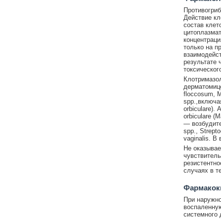
Противогриб
Действие кл
состав клет
цитоплазмат
концентраци
только на п
взаимодейст
результате 
токсическог
Клотримазол
дерматомицет
floccosum, 
spp.,включая
orbiculare)
orbiculare 
— возбудите
spp., Strept
vaginalis. В
Не оказывае
чувствитель
резистентно
случаях в т
Фармакок
При наружно
воспаленную
системного 