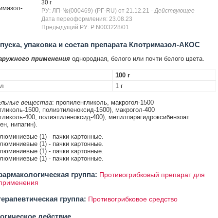
30 г
имазол-
РУ: ЛП-№(000469)-(РГ-RU) от 21.12.21
- Действующее
Дата переоформления: 23.08.23
Предыдущий РУ: Р N003228/01
уска, упаковка и состав препарата Клотримазол-АКОС
аружного применения
однородная, белого или почти белого цвета.
100 г
ол
1 г
льные вещества
: пропиленгликоль, макрогол-1500
гликоль-1500, полиэтиленоксид-1500), макрогол-400
гликоль-400, полиэтиленоксид-400), метилпарагидроксибензоат
н, нипагин).
алюминиевые (1) - пачки картонные.
алюминиевые (1) - пачки картонные.
алюминиевые (1) - пачки картонные.
алюминиевые (1) - пачки картонные.
армакологическая группа:
Противогрибковый препарат для
 применения
ерапевтическая группа:
Противогрибковое средство
огическое действие