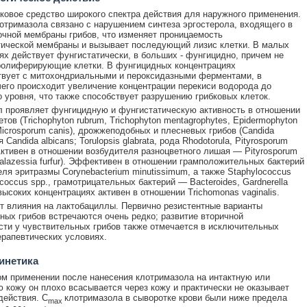
ковое средство широкого спектра действия для наружного применения.
отримазола связано с нарушением синтеза эргостерола, входящего в
очной мембраны грибов, что изменяет проницаемость
ической мембраны и вызывает последующий лизис клетки. В малых
ях действует фунгистатически, в больших - фунгицидно, причем не
ролиферирующие клетки. В фунгицидных концентрациях
вует с митохондриальными и пероксидазными ферментами, в
чего происходит увеличение концентрации перекиси водорода до
о уровня, что также способствует разрушению грибковых клеток.
 проявляет фунгицидную и фунгистатическую активность в отношении
ов (Trichophyton rubrum, Trichophyton mentagrophytes, Epidermophyton
Microsporum canis), дрожжеподобных и плесневых грибов (Candida
 Candida albicans; Torulopsis glabrata, рода Rhodotorula, Pityrosporum
. Активен в отношении возбудителя разноцветного лишая — Pityrosporum
(Malazessia furfur). Эффективен в отношении грамположительных бактерий
ля эритразмы Corynebacterium minutissimum, а также Staphylococcus
ococcus spp., грамотрицательных бактерий — Bacteroides, Gardnerella
 высоких концентрациях активен в отношении Trichomonas vaginalis.
т влияния на лактобациллы. Первично резистентные варианты
ных грибов встречаются очень редко; развитие вторичной
сти у чувствительных грибов также отмечается в исключительных
ерапевтических условиях.
инетика
м применении после нанесения клотримазола на интактную или
 кожу он плохо всасывается через кожу и практически не оказывает
действия. C
клотримазола в сыворотке крови были ниже предела
max