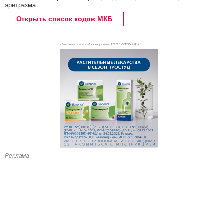
эритразма.
Открыть список кодов МКБ
Реклама. ООО «Бионорика», ИНН 772
9590470
Реклама