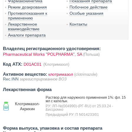
Фармакокинетика
Показания препарата
Режим дозирования
Побочное действие
Противопоказания к
Особые указания
применению
Лекарственное
Контакты
взаимодействие
Аналоги препарата
Владелец регистрационного удостоверения:
Pharmaceutical Works "POLPHARMA", SA
(Польша)
Код ATX:
D01AC01
(Клотримазол)
Активное вещество:
клотримазол
(clotrimazole)
Rec.INN
зарегистрированное ВОЗ
Лекарственная форма
Раствор для наружного применения 1%: фл. 15
мл с капельн.
Клотримазол-
РУ: ЛП-№(004990)-(РГ-RU) от 25.03.24
-
Акрихин
Бессрочно
Предыдущий РУ: П N014233/01
Форма выпуска, упаковка и состав препарата