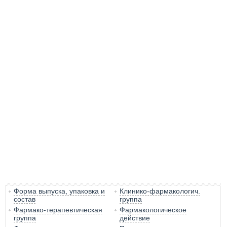
Форма выпуска, упаковка и
Клинико-фармакологич.
состав
группа
Фармако-терапевтическая
Фармакологическое
группа
действие