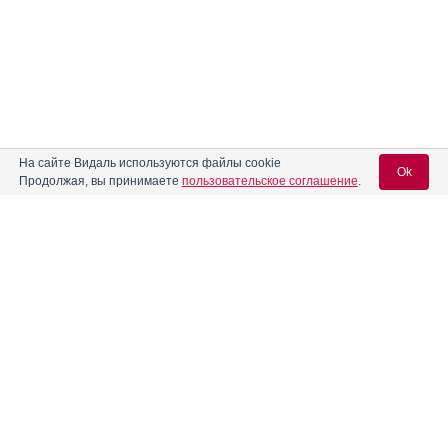
На сайте Видаль используются файлы cookie
Ok
Продолжая, вы принимаете
пользовательское соглашение
.
Содержание
Вход для специалистов
E-mail учетной записи Vidal:
Форма выпуска, упаковка и состав
Клинико-фармакологич. группа
Пароль:
Фармако-терапевтическая группа
Фармакологическое действие
Фармакокинетика