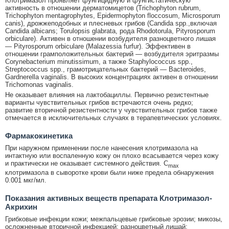
Клотримазол проявляет фунгицидную и фунгистатическую
активность в отношении дерматомицетов (Trichophyton rubrum,
Trichophyton mentagrophytes, Epidermophyton floccosum, Microsporum
canis), дрожжеподобных и плесневых грибов (Candida spp.,включая
Candida albicans; Torulopsis glabrata, рода Rhodotorula, Pityrosporum
orbiculare). Активен в отношении возбудителя разноцветного лишая
— Pityrosporum orbiculare (Malazessia furfur). Эффективен в
отношении грамположительных бактерий — возбудителя эритразмы
Corynebacterium minutissimum, а также Staphylococcus spp.,
Streptococcus spp., грамотрицательных бактерий — Bacteroides,
Gardnerella vaginalis. В высоких концентрациях активен в отношении
Trichomonas vaginalis.
Не оказывает влияния на лактобациллы. Первично резистентные
варианты чувствительных грибов встречаются очень редко;
развитие вторичной резистентности у чувствительных грибов также
отмечается в исключительных случаях в терапевтических условиях.
Фармакокинетика
При наружном применении после нанесения клотримазола на
интактную или воспаленную кожу он плохо всасывается через кожу
и практически не оказывает системного действия. C
max
клотримазола в сыворотке крови были ниже предела обнаружения
0.001 мкг/мл.
Показания активных веществ препарата Клотримазол-
Акрихин
Грибковые инфекции кожи; межпальцевые грибковые эрозии; микозы,
осложненные вторичной инфекцией; разноцветный лишай;