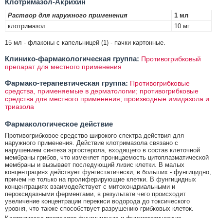
Клотримазол-Акрихин
Раствор для наружного применения
1 мл
клотримазол
10 мг
15 мл - флаконы с капельницей (1) - пачки картонные.
Клинико-фармакологическая группа:
Противогрибковый
препарат для местного применения
Фармако-терапевтическая группа:
Противогрибковые
средства, применяемые в дерматологии; противогрибковые
средства для местного применения; производные имидазола и
триазола
Фармакологическое действие
Противогрибковое средство широкого спектра действия для
наружного применения. Действие клотримазола связано с
нарушением синтеза эргостерола, входящего в состав клеточной
мембраны грибов, что изменяет проницаемость цитоплазматической
мембраны и вызывает последующий лизис клетки. В малых
концентрациях действует фунгистатически, в больших - фунгицидно,
причем не только на пролиферирующие клетки. В фунгицидных
концентрациях взаимодействует с митохондриальными и
пероксидазными ферментами, в результате чего происходит
увеличение концентрации перекиси водорода до токсического
уровня, что также способствует разрушению грибковых клеток.