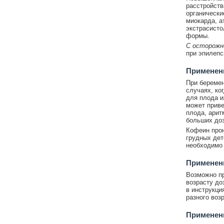
расстройств
органически
миокарда, а
экстрасисто
формы.
С осторожн
при эпилепс
Применени
При беремен
случаях, ко
для плода и
может приве
плода, арит
больших доз
Кофеин прон
грудных дет
необходимо 
Применени
Возможно пр
возрасту до
в инструкци
разного воз
Применен