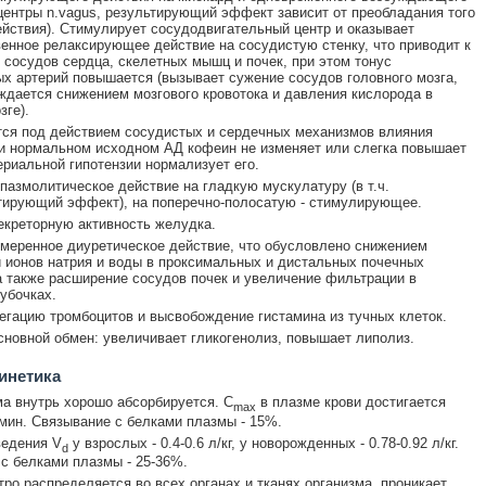
центры n.vagus, результирующий эффект зависит от преобладания того
ействия). Стимулирует сосудодвигательный центр и оказывает
енное релаксирующее действие на сосудистую стенку, что приводит к
сосудов сердца, скелетных мышц и почек, при этом тонус
х артерий повышается (вызывает сужение сосудов головного мозга,
ждается снижением мозгового кровотока и давления кислорода в
зге).
ся под действием сосудистых и сердечных механизмов влияния
и нормальном исходном АД кофеин не изменяет или слегка повышает
териальной гипотензии нормализует его.
пазмолитическое действие на гладкую мускулатуру (в т.ч.
ирующий эффект), на поперечно-полосатую - стимулирующее.
креторную активность желудка.
меренное диуретическое действие, что обусловлено снижением
 ионов натрия и воды в проксимальных и дистальных почечных
а также расширение сосудов почек и увеличение фильтрации в
убочках.
егацию тромбоцитов и высвобождение гистамина из тучных клеток.
новной обмен: увеличивает гликогенолиз, повышает липолиз.
инетика
а внутрь хорошо абсорбируется. C
в плазме крови достигается
max
 мин. Связывание с белками плазмы - 15%.
ведения V
у взрослых - 0.4-0.6 л/кг, у новорожденных - 0.78-0.92 л/кг.
d
с белками плазмы - 25-36%.
ро распределяется во всех органах и тканях организма, проникает