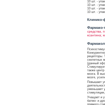
10 шт. - упа
10 шт. - упа
10 шт. - упа
10 шт. - упа
Клинико-ф
Фармако-т
средства, 
ксантина; 
Фармакол
Психостимул
Конкурентно
рецепторы. 
скелетных м
(данный эфф
Стимулирует
также центр
мозга. В вы
мозге, усил
Повышает ум
деятельност
уменьшает у
стимуляции,
Учащает и у
батмо- и др
прямого сти