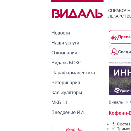
СПРАВОЧН
ЛЕКАРСТВ
Новости
Препа
Наши услуги
Специ
О компании
Видаль БОКС
Реклама. ООО «Пфа
Парафармацевтика
Ветеринария
Калькуляторы
Видаль
МКБ-11
Внедрение ИИ
Кофеин-Б
💊 Состав
✅ Примен
Вход для