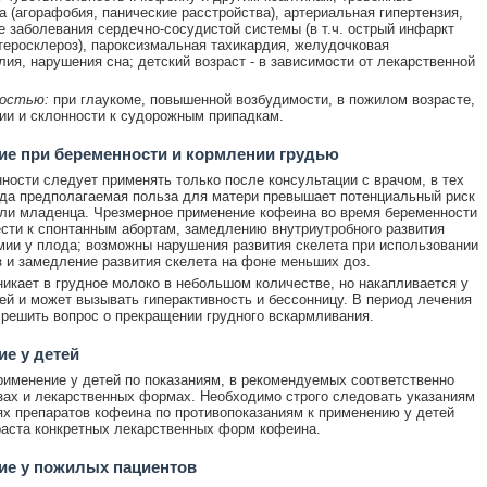
а (агорафобия, панические расстройства), артериальная гипертензия,
е заболевания сердечно-сосудистой системы (в т.ч. острый инфаркт
теросклероз), пароксизмальная тахикардия, желудочковая
лия, нарушения сна; детский возраст - в зависимости от лекарственной
остью:
при глаукоме, повышенной возбудимости, в пожилом возрасте,
ии и склонности к судорожным припадкам.
е при беременности и кормлении грудью
ности следует применять только после консультации с врачом, в тех
гда предполагаемая польза для матери превышает потенциальный риск
ли младенца. Чрезмерное применение кофеина во время беременности
сти к спонтанным абортам, замедлению внутриутробного развития
мии у плода; возможны нарушения развития скелета при использовании
 и замедление развития скелета на фоне меньших доз.
икает в грудное молоко в небольшом количестве, но накапливается у
ей и может вызывать гиперактивность и бессонницу. В период лечения
решить вопрос о прекращении грудного вскармливания.
е у детей
именение у детей по показаниям, в рекомендуемых соответственно
зах и лекарственных формах. Необходимо строго следовать указаниям
ях препаратов кофеина по противопоказаниям к применению у детей
раста конкретных лекарственных форм кофеина.
ие у пожилых пациентов