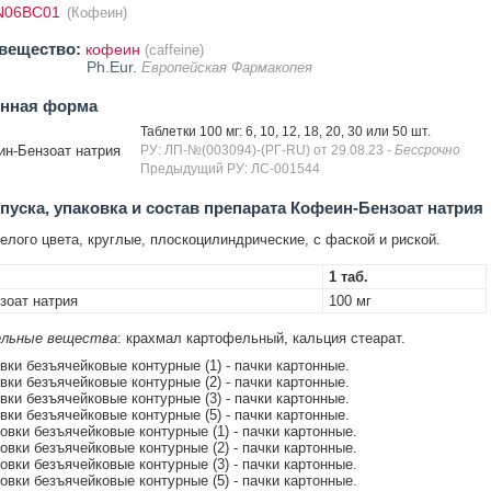
N06BC01
(Кофеин)
вещество:
кофеин
(caffeine)
Ph.Eur.
Европейская Фармакопея
енная форма
Таблетки 100 мг: 6, 10, 12, 18, 20, 30 или 50 шт.
н-Бензоат натрия
РУ: ЛП-№(003094)-(РГ-RU) от 29.08.23
- Бессрочно
Предыдущий РУ: ЛС-001544
уска, упаковка и состав препарата Кофеин-Бензоат натрия
елого цвета, круглые, плоскоцилиндрические, с фаской и риской.
1 таб.
зоат натрия
100 мг
льные вещества
: крахмал картофельный, кальция стеарат.
овки безъячейковые контурные (1) - пачки картонные.
овки безъячейковые контурные (2) - пачки картонные.
овки безъячейковые контурные (3) - пачки картонные.
овки безъячейковые контурные (5) - пачки картонные.
ковки безъячейковые контурные (1) - пачки картонные.
ковки безъячейковые контурные (2) - пачки картонные.
ковки безъячейковые контурные (3) - пачки картонные.
ковки безъячейковые контурные (5) - пачки картонные.