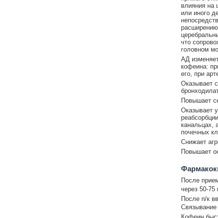
влияния на 
или иного д
непосредств
расширению 
церебральны
что сопрово
головном мо
АД изменяет
кофеина: пр
его, при ар
Оказывает с
бронходилат
Повышает се
Оказывает у
реабсорбции
канальцах, 
почечных кл
Снижает агр
Повышает ос
Фармакок
После прием
через 50-75
После п/к в
Связывание 
Кофеин быст