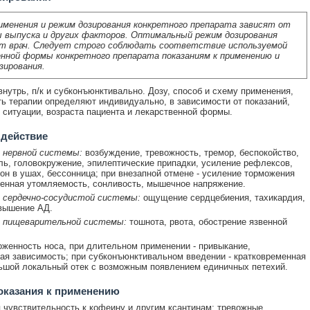
именения и режим дозирования конкретного препарата зависят от
 выпуска и других факторов. Оптимальный режим дозирования
т врач. Следует строго соблюдать соответствие используемой
нной формы конкретного препарата показаниям к применению и
зирования.
нутрь, п/к и субконъюнктивально. Дозу, способ и схему применения,
ь терапии определяют индивидуально, в зависимости от показаний,
 ситуации, возраста пациента и лекарственной формы.
 действие
 нервной системы:
возбуждение, тревожность, тремор, беспокойство,
ль, головокружение, эпилептические припадки, усиление рефлексов,
вон в ушах, бессонница; при внезапной отмене - усиление торможения
нная утомляемость, сонливость, мышечное напряжение.
 сердечно-сосудистой системы:
ощущение сердцебиения, тахикардия,
вышение АД.
 пищеварительной системы:
тошнота, рвота, обострение язвенной
женность носа, при длительном применении - привыкание,
ая зависимость; при субконъюнктивальном введении - кратковременная
ьшой локальный отек с возможным появлением единичных петехий.
оказания к применению
чувствительность к кофеину и другим ксантинам; тревожные