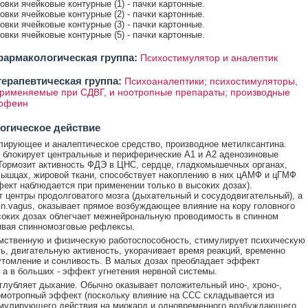
ковки ячейковые контурные (1) - пачки картонные.
ковки ячейковые контурные (2) - пачки картонные.
ковки ячейковые контурные (3) - пачки картонные.
ковки ячейковые контурные (5) - пачки картонные.
армакологическая группа:
Психостимулятор и аналептик
ерапевтическая группа:
Психоаналептики; психостимуляторы,
применяемые при СДВГ, и ноотропные препараты; производные
кофеин
огическое действие
ирующее и аналептическое средство, производное метилксантина.
 блокирует центральные и периферические А1 и А2 аденозиновые
Тормозит активность ФДЭ в ЦНС, сердце, гладкомышечных органах,
ышцах, жировой ткани, способствует накоплению в них цАМФ и цГМФ
ект наблюдается при применении только в высоких дозах).
 центры продолговатого мозга (дыхательный и сосудодвигательный), а
 n.vagus, оказывает прямое возбуждающее влияние на кору головного
соких дозах облегчает межнейрональную проводимость в спинном
ивая спинномозговые рефлексы.
ственную и физическую работоспособность, стимулирует психическую
ь, двигательную активность, укорачивает время реакций, временно
томление и сонливость. В малых дозах преобладает эффект
 а в больших - эффект угнетения нервной системы.
глубляет дыхание. Обычно оказывает положительный ино-, хроно-,
омотропный эффект (поскольку влияние на ССС складывается из
мулирующего действия на миокард и одновременного возбуждающего