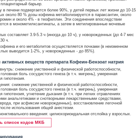
 плацентарный барьер.
 в печени подвергается более 90%, у детей первых лет жизни до 10-15
ых около 80 % дозы кофеина метаболизируется в параксантин, около
бромин и около 4% - в теофиллин. Эти соединения впоследствии
тся в монометилксантинаты, а затем в метилированные мочевые
ых составляет 3.9-5.3 ч (иногда до 10 ч), у новорожденных (до 4-7 мес
130 ч.
офеина и его метаболитов осуществляется почками (в неизменном
слых выводится 1-2%, у новорожденных - до 85%).
 активных веществ препарата Кофеин-Бензоат натрия
внутрь: снижение умственной и физической работоспособности,
головная боль сосудистого генеза (в т.ч. мигрень), умеренная
я гипотензия.
дения: снижение умственной и физической работоспособности,
головная боль сосудистого генеза (в т.ч. мигрень), умеренная
я гипотензия, угнетение дыхания (в т.ч. при легких отравлениях
ими анальгетиками и снотворными лекарственными средствами,
ерода, при асфиксии новорожденных), восстановление легочной
после использования общей анестезии.
юнктивального введения: цилиохориоидальная отслойка у взрослых.
ь список кодов МКБ
зирования