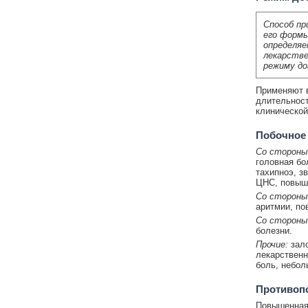
Способ пр
его формы
определяе
лекарстве
режиму до
Применяют в
длительност
клинической
Побочное
Со стороны
головная бо
тахипноэ, з
ЦНС, повыше
Со стороны
аритмии, по
Со стороны
болезни.
Прочие:
зало
лекарственн
боль, небол
Противоп
Повышенная 