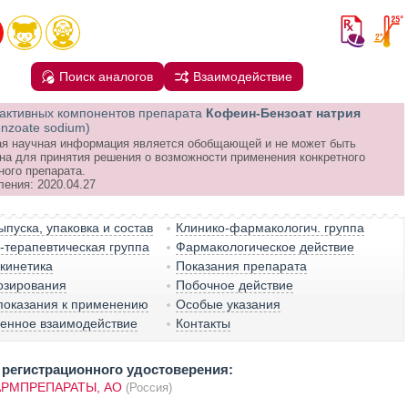
Поиск аналогов
Взаимодействие
активных компонентов препарата
Кофеин-Бензоат натрия
enzoate sodium)
я научная информация является обобщающей и не может быть
на для принятия решения о возможности применения конкретного
ного препарата.
ления: 2020.04.27
пуска, упаковка и состав
Клинико-фармакологич. группа
терапевтическая группа
Фармакологическое действие
кинетика
Показания препарата
озирования
Побочное действие
показания к применению
Особые указания
венное взаимодействие
Контакты
регистрационного удостоверения:
РМПРЕПАРАТЫ, АО
(Россия)