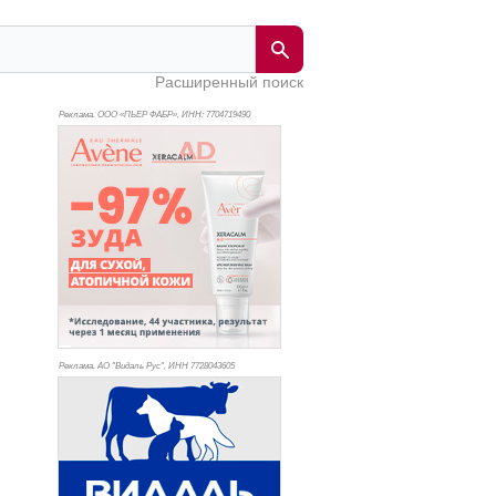
Расширенный поиск
Реклама. ООО «ПЬЕР ФАБР», ИНН: 770
4719490
Реклама. АО "Видаль Рус", ИНН 772
8043605