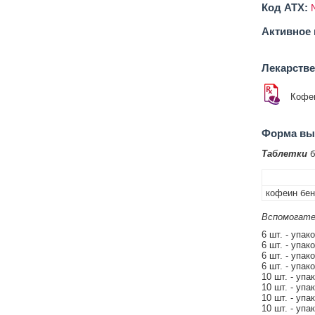
Код ATX:
Активное 
Лекарств
Кофеи
Форма вып
Таблетки
б
кофеин бен
Вспомогате
6 шт. - упак
6 шт. - упак
6 шт. - упак
6 шт. - упак
10 шт. - упа
10 шт. - упа
10 шт. - упа
10 шт. - упа