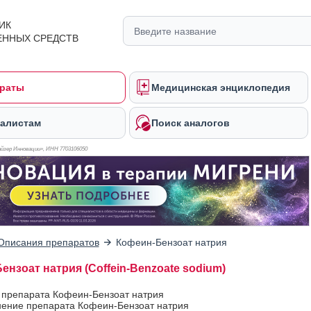
ИК
ЕННЫХ СРЕДСТВ
раты
Медицинская энциклопедия
алистам
Поиск аналогов
йзер Инновации», ИНН 770
3106050
Описания препаратов
Кофеин-Бензоат натрия
ензоат натрия (Coffein-Benzoate sodium)
 препарата Кофеин-Бензоат натрия
ение препарата Кофеин-Бензоат натрия