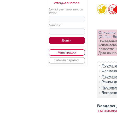
специалистов
E-mail учетной записи
Vidal:
Пароль:
Описание 
(Coffein-B
Приведенна
использова
лекарствен
Регистрация
Дата обнов
Забыли пароль?
Форма вы
Фармако-
Фармако
Режим д
Противо
Лекарст
Владелец 
ТАТХИМФА