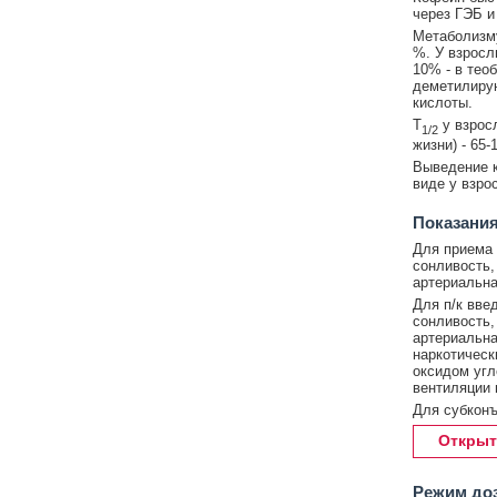
через ГЭБ и
Метаболизму
%. У взросл
10% - в тео
деметилирую
кислоты.
T
у взросл
1/2
жизни) - 65-
Выведение к
виде у взро
Показания
Для приема 
сонливость, 
артериальна
Для п/к вве
сонливость, 
артериальна
наркотическ
оксидом угл
вентиляции 
Для субконъ
Открыт
Режим до