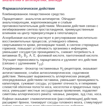
анальгетики и антипиретики; анилиды
Фармакологическое действие
Комбинированное лекарственное средство.
Парацетамол
- анальгетик-антипиретик. Обладает
анальгезирующим, жаропонижающим и слабым
противовоспалительным действием. Механизм действия связан с
ингибированием синтеза простагландинов, преимущественным
влиянием на центр терморегуляции в гипоталамусе.
Аскорбиновая кислота
участвует в регулировании окислительно-
восстановительных процессов, углеводного обмена,
свертываемости крови, регенерации тканей, в синтезе стероидных
гормонов; повышает устойчивость организма к инфекциям,
уменьшает сосудистую проницаемость, снижает потребность в
витаминах B
, B
, А, Е, фолиевой кислоте, пантотеновой кислоте.
1
2
Улучшает переносимость парацетамола и удлиняет его действие
(связано с удлинением T
).
1/2
Хлорфенамин
- блокатор гистаминовых H
-рецепторов, оказывает
1
антигистаминное, слабое антихолинергическое, седативное
действие. Уменьшает выраженность аллергических реакций,
опосредованных действием гистамина, уменьшает проницаемость
капилляров, суживает сосуды, устраняет отечность и гиперемию
слизистой оболочки полости носа, носоглотки и придаточных пазух
носа; уменьшает местные экссудативные проявления, подавляет
симптомы аллергического ринита: чиханье, ринорею, зуд глаз, носа.
Кофеин
оказывает спазмолитическое (расслабляющее) действие,
расширяет бронхи, тонизирует сосуды головного мозга, стимулирует
работу сердца, оказывает общетонизирующее действие.