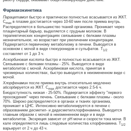
Фармакокинетика
Парацетамол
быстро и практически полностью всасывается из ЖКТ.
C
в плазме достигается через 10-60 мин после приема внутрь.
max
Распределяется в большинство тканей организма. Проникает через
плацентарный барьер, выделяется с грудным молоком. В
терапевтических концентрациях связывание с белками плазмы
незначительное, но возрастает при увеличении концентрации.
Подвергается первичному метаболизму в печени. Выводится в
основном с мочой в виде глюкуронидов и сульфатов. T
1/2
составляет от 1 до 3 ч.
Аскорбиновая кислота
быстро и полностью всасывается из ЖКТ.
Связывание с белками плазмы - 25%. Выводится в виде
метаболитов с мочой. Аскорбиновая кислота, принятая в
чрезмерных количествах, быстро выводится в неизмененном виде с
мочой.
Хлорфенамин
после приема внутрь относительно медленно
абсорбируется из ЖКТ. C
достигается через 2.5-6 ч.
max
Биодоступность низкая - 25-50%. Подвергается эффекту "первого
прохождения" через печень. Связывание с белками плазмы - около
70%. Широко распределяется в органах и тканях организма,
проникает в ЦНС. Интенсивно метаболизируется в печени с
образованием десметил- и дидесметилхлорфенамина. Выводится
главным образом с мочой в неизмененном виде и в виде
метаболитов. Экскреция зависит от pH мочи и скорости тока мочи. В
кале определяются лишь следовые количества хлорфенамина. T
1/2
варьирует от 2 ч до 43 ч.