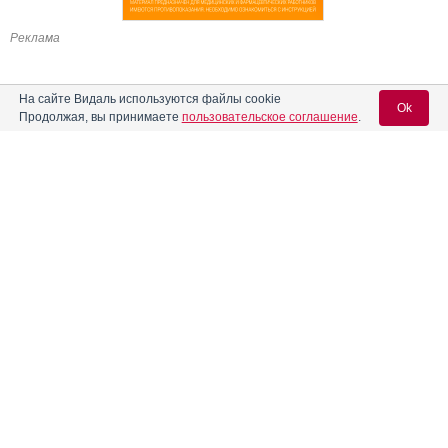
Реклама
На сайте Видаль используются файлы cookie
Ok
Продолжая, вы принимаете
пользовательское соглашение
.
Содержание
Вход для специалистов
E-mail учетной записи Vidal:
Форма выпуска, упаковка и состав
Клинико-фармакологич. группа
Пароль:
Фармако-терапевтическая группа
Фармакологическое действие
Фармакокинетика
Показания препарата
Регистрация
Забыли пароль?