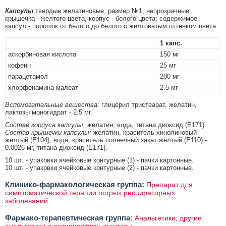
Капсулы
твердые желатиновые, размер №1, непрозрачные,
крышечка - желтого цвета, корпус - белого цвета; содержимое
капсул - порошок от белого до белого с желтоватым оттенком цвета.
1 капс.
аскорбиновая кислота
150 мг
кофеин
25 мг
парацетамол
200 мг
хлорфенамина малеат
2.5 мг
Вспомогательные вещества
: глицерил тристеарат, желатин,
лактозы моногидрат - 2.5 мг.
Состав корпуса капсулы:
желатин, вода, титана диоксид (E171).
Состав крышечки капсулы:
желатин, краситель хинолиновый
желтый (E104), вода, краситель солнечный закат желтый (E110) -
0.0026 мг, титана диоксид (E171).
10 шт. - упаковки ячейковые контурные (1) - пачки картонные.
10 шт. - упаковки ячейковые контурные (2) - пачки картонные.
Клинико-фармакологическая группа:
Препарат для
симптоматической терапии острых респираторных
заболеваний
Фармако-терапевтическая группа:
Анальгетики; другие