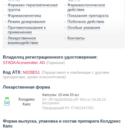
Фармако-терапевтическая
Фармакологическое
группа
действие
Фармакокинетика
Показания препарата
Режим дозирования
Побочное действие
Противопоказания к
Особые указания
применению
Лекарственное
Контакты
взаимодействие
Владелец регистрационного удостоверения:
STADA Arzneimittel, AG
(Германия)
Код ATX:
N02BE51
(Парацетамол в комбинации с другими
препаратами, кроме психолептиков)
Лекарственная форма
Капсулы: 10 или 20 шт.
Колдрекс
РУ: ЛП-№(003058)-(РГ-RU) от 24.08.23
-
Бессрочно
Капс
Предыдущий РУ: П N013472/01
Форма выпуска, упаковка и состав препарата Колдрекс
Капс