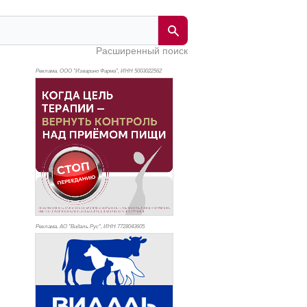
Расширенный поиск
Реклама. ООО "Изварино Фарма", ИНН 500
3022562
Реклама. АО "Видаль Рус", ИНН 772
8043605