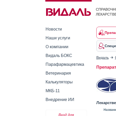
СПРАВОЧН
ЛЕКАРСТВ
Новости
Препа
Наши услуги
Специ
О компании
Видаль БОКС
Видаль
Парафармацевтика
Препара
Ветеринария
Калькуляторы
МКБ-11
Внедрение ИИ
Лекарств
Назван
Вход для