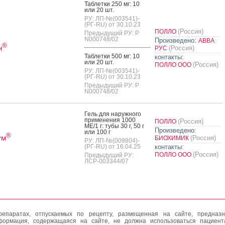
Таб­летки 250 мг: 10
или 20 шт.
РУ: ЛП-№(003541)-
(РГ-RU) от 30.10.23
(Россия)
ПОЛЛО
Предыдущий РУ: Р
N000748/02
Произведено:
АВВА
®
н
(Россия)
РУС
Таб­летки 500 мг: 10
контакты:
или 20 шт.
(Россия)
ПОЛЛО ООО
РУ: ЛП-№(003541)-
(РГ-RU) от 30.10.23
Предыдущий РУ: Р
N000748/02
Гель для на­руж­но­го
при­мене­ния 1000
(Россия)
ПОЛЛО
МЕ/1 г: ту­бы 30 г, 50 г
Произведено:
или 100 г
®
ум
(Россия)
БИОХИМИК
РУ: ЛП-№(009804)-
(РГ-RU) от 16.04.25
контакты:
(Россия)
ПОЛЛО ООО
Предыдущий РУ:
ЛСР-003344/07
епаратах, отпускаемых по рецепту, размещенная на сайте, предназн
формация, содержащаяся на сайте, не должна использоваться пациен