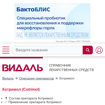
Реклама. АО «Р-Фарм», ИНН 772
6311464
СПРАВОЧНИК
ЛЕКАРСТВЕННЫХ СРЕДСТВ
Видаль
Описания препаратов
Котримол
Котримол (Cotrimol)
💊 Состав препарата Котримол
✅ Применение препарата Котримол