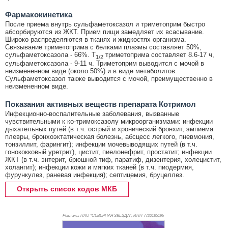
Фармакокинетика
После приема внутрь сульфаметоксазол и триметоприм быстро
абсорбируются из ЖКТ. Прием пищи замедляет их всасывание.
Широко распределяются в тканях и жидкостях организма.
Связывание триметоприма с белками плазмы составляет 50%,
сульфаметоксазола - 66%. T
триметоприма составляет 8.6-17 ч,
1/2
сульфаметоксазола - 9-11 ч. Триметоприм выводится с мочой в
неизмененном виде (около 50%) и в виде метаболитов.
Сульфаметоксазол также выводится с мочой, преимущественно в
неизмененном виде.
Показания активных веществ препарата Котримол
Инфекционно-воспалительные заболевания, вызванные
чувствительными к ко-тримоксазолу микроорганизмами: инфекции
дыхательных путей (в т.ч. острый и хронический бронхит, эмпиема
плевры, бронхоэктатическая болезнь, абсцесс легкого, пневмония,
тонзиллит, фарингит); инфекции мочевыводящих путей (в т.ч.
гонококковый уретрит), цистит, пиелонефрит, простатит; инфекции
ЖКТ (в т.ч. энтерит, брюшной тиф, паратиф, дизентерия, холецистит,
холангит); инфекции кожи и мягких тканей (в т.ч. пиодермия,
фурункулез, раневая инфекция); септицемия, бруцеллез.
Открыть список кодов МКБ
Реклама. НАО "СЕВЕРНАЯ ЗВЕЗДА", ИНН 772
0185196