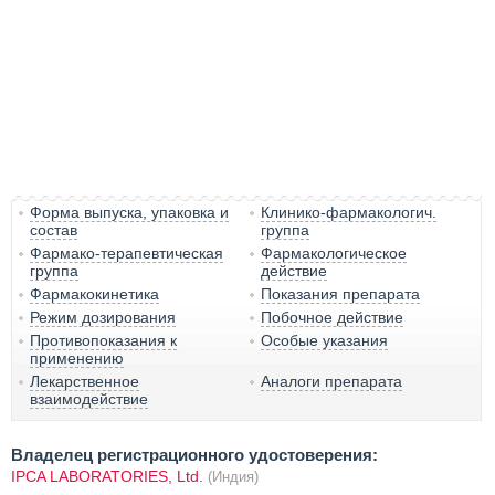
Форма выпуска, упаковка и
Клинико-фармакологич.
состав
группа
Фармако-терапевтическая
Фармакологическое
группа
действие
Фармакокинетика
Показания препарата
Режим дозирования
Побочное действие
Противопоказания к
Особые указания
применению
Лекарственное
Аналоги препарата
взаимодействие
Владелец регистрационного удостоверения:
IPCA LABORATORIES, Ltd.
(Индия)