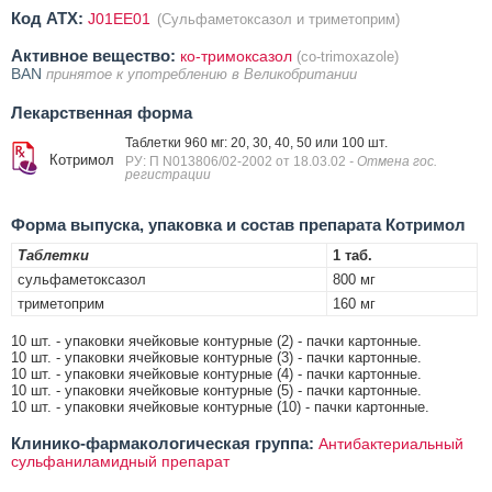
Код ATX:
J01EE01
(Сульфаметоксазол и триметоприм)
Активное вещество:
ко-тримоксазол
(co-trimoxazole)
BAN
принятое к употреблению в Великобритании
Лекарственная форма
Таблетки 960 мг: 20, 30, 40, 50 или 100 шт.
Котримол
РУ: П N013806/02-2002 от 18.03.02
- Отмена гос.
регистрации
Форма выпуска, упаковка и состав препарата Котримол
Таблетки
1 таб.
сульфаметоксазол
800 мг
триметоприм
160 мг
10 шт. - упаковки ячейковые контурные (2) - пачки картонные.
10 шт. - упаковки ячейковые контурные (3) - пачки картонные.
10 шт. - упаковки ячейковые контурные (4) - пачки картонные.
10 шт. - упаковки ячейковые контурные (5) - пачки картонные.
10 шт. - упаковки ячейковые контурные (10) - пачки картонные.
Клинико-фармакологическая группа:
Антибактериальный
сульфаниламидный препарат