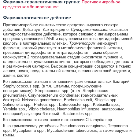
Фармако-терапевтическая группа:
Противомикробное
средство комбинированное
Фармакологическое действие
Противомикробное синтетическое средство широкого спектра
действия. Действует бактерицидно.
Сульфаметоксазол
оказывает
бактериостатическое действие, которое связано с ингибированием
процесса утилизации ПАБК и нарушением синтеза дигидрофолиевой
кислоты в бактериальных клетках.
Триметоприм
ингибирует
фермент, который участвует в метаболизме фолиевой кислоты,
превращая дигидрофолат в тетрагидрофолат. Таким образом,
блокируется 2 последовательные стадии биосинтеза пуринов и,
следовательно, нуклеиновых кислот, которые необходимы для роста
и размножения бактерий. Высокие концентрации создаются в тканях
легких, почек, предстательной железы, в спинномозговой жидкости,
желчи, костях.
Ко-тримоксазол активен в отношении грамположительных бактерий:
Staphylococcus spp. (в т.ч. штаммы, продуцирующие
пенициллиназу), Streptococcus spp. (в т.ч. Streptococcus
pneumoniae), Corynebacterium diphtheriae; грамотрицательных
бактерий: Neisseria gonorrhoeae, Escherichia coli, Shigella spp.,
Salmonella spp., Proteus spp., Enterobacter spp., Klebsiella spp.,
Yersinia spp., Vibrio cholerae, Haemophilus influenzae; анаэробных
неспорообразующих бактерий - Bacteroides spp.
Ко-тримоксазол активен также в отношении Chlamydia spp.
К ко-тримоксазолу устойчивы Pseudomonas aeruginosa, Treponema
spp., Mycoplasma spp., Mycobacterium tuberculosis, а также вирусы и
грибы.