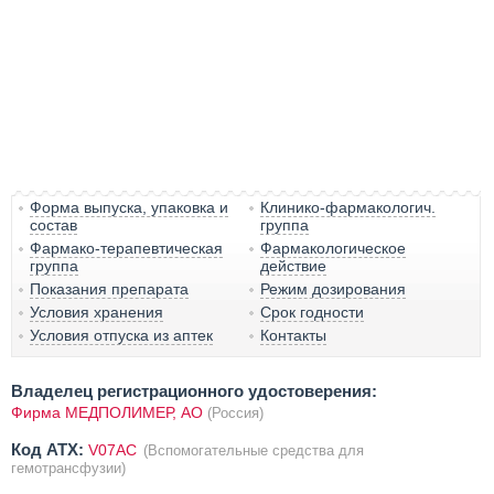
Форма выпуска, упаковка и
Клинико-фармакологич.
состав
группа
Фармако-терапевтическая
Фармакологическое
группа
действие
Показания препарата
Режим дозирования
Условия хранения
Срок годности
Условия отпуска из аптек
Контакты
Владелец регистрационного удостоверения:
Фирма МЕДПОЛИМЕР, АО
(Россия)
Код ATX:
V07AC
(Вспомогательные средства для
гемотрансфузии)