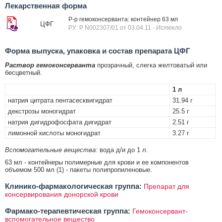
Лекарственная форма
Р-р гемоконсерванта: контейнер 63 мл
ЦФГ
РУ: Р N002307/01 от 03.04.11
- Истекло
Форма выпуска, упаковка и состав препарата ЦФГ
Раствор гемоконсерванта
прозрачный, слегка желтоватый или
бесцветный.
1 л
натрия цитрата пентасесквигидрат
31.94 г
декстрозы моногидрат
25.5 г
натрия дигидрофосфата дигидрат
2.51 г
лимонной кислоты моногидрат
3.27 г
Вспомогательные вещества
: вода д/и до 1 л.
63 мл - контейнеры полимерные для крови и ее компонентов
объемом 500 мл (1) - пакеты полипропиленовые.
Клинико-фармакологическая группа:
Препарат для
консервирования донорской крови
Фармако-терапевтическая группа:
Гемоконсервант-
вспомогательное вещество