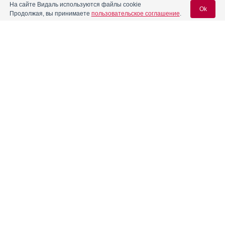
На сайте Видаль используются файлы cookie
Ok
Продолжая, вы принимаете
пользовательское соглашение
.
Реклама
Содержание
Вход для специалистов
E-mail учетной записи Vidal:
Форма выпуска, упаковка и состав
Клинико-фармакологич. группа
Пароль:
Фармако-терапевтическая группа
Фармакологическое действие
Показания препарата
Режим дозирования
Регистрация
Забыли пароль?
Условия хранения
Срок годности
Условия отпуска из аптек