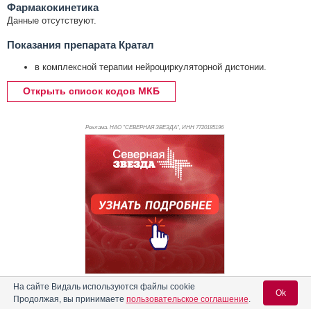
Фармакокинетика
Данные отсутствуют.
Показания препарата Кратал
в комплексной терапии нейроциркуляторной дистонии.
Открыть список кодов МКБ
Реклама. НАО "СЕВЕРНАЯ ЗВЕЗДА", ИНН 772
0185196
Реклама
На сайте Видаль используются файлы cookie
Ok
Продолжая, вы принимаете
пользовательское соглашение
.