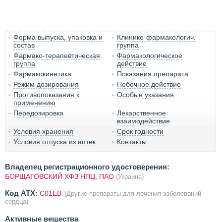
Форма выпуска, упаковка и
Клинико-фармакологич.
состав
группа
Фармако-терапевтическая
Фармакологическое
группа
действие
Фармакокинетика
Показания препарата
Режим дозирования
Побочное действие
Противопоказания к
Особые указания
применению
Передозировка
Лекарственное
взаимодействие
Условия хранения
Срок годности
Условия отпуска из аптек
Контакты
Владелец регистрационного удостоверения:
БОРЩАГОВСКИЙ ХФЗ НПЦ, ПАО
(Украина)
Код ATX:
C01EB
(Другие препараты для лечения заболеваний
сердца)
Активные вещества