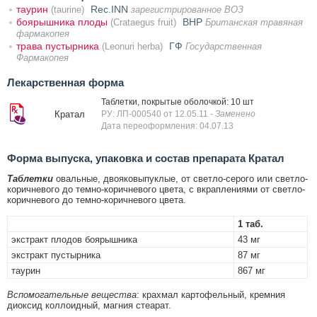
таурин
Rec.INN
(taurine)
зарегистрированное ВОЗ
боярышника плоды
BHP
(Crataegus fruit)
Британская травяная
фармакопея
трава пустырника
ГФ
(Leonuri herba)
Государственная
Фармакопея
Лекарственная форма
Таблетки, покрытые оболочкой: 10 шт
Кратал
РУ: ЛП-000540 от 12.05.11
- Заменено
Дата переоформления: 04.07.13
Форма выпуска, упаковка и состав препарата Кратал
Таблетки
овальные, двояковыпуклые, от светло-серого или светло-
коричневого до темно-коричневого цвета, с вкраплениями от светло-
коричневого до темно-коричневого цвета.
1 таб.
экстракт плодов боярышника
43 мг
экстракт пустырника
87 мг
таурин
867 мг
Вспомогательные вещества
: крахмал картофельный, кремния
диоксид коллоидный, магния стеарат.