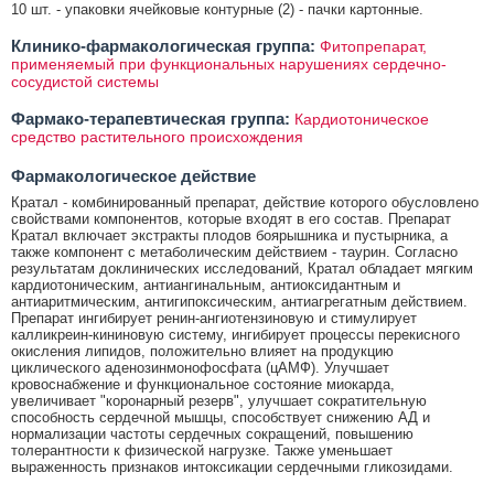
10 шт. - упаковки ячейковые контурные (2) - пачки картонные.
Клинико-фармакологическая группа:
Фитопрепарат,
применяемый при функциональных нарушениях сердечно-
сосудистой системы
Фармако-терапевтическая группа:
Кардиотоническое
средство растительного происхождения
Фармакологическое действие
Кратал - комбинированный препарат, действие которого обусловлено
свойствами компонентов, которые входят в его состав. Препарат
Кратал включает экстракты плодов боярышника и пустырника, а
также компонент с метаболическим действием - таурин. Согласно
результатам доклинических исследований, Кратал обладает мягким
кардиотоническим, антиангинальным, антиоксидантным и
антиаритмическим, антигипоксическим, антиагрегатным действием.
Препарат ингибирует ренин-ангиотензиновую и стимулирует
калликреин-кининовую систему, ингибирует процессы перекисного
окисления липидов, положительно влияет на продукцию
циклического аденозинмонофосфата (цАМФ). Улучшает
кровоснабжение и функциональное состояние миокарда,
увеличивает "коронарный резерв", улучшает сократительную
способность сердечной мышцы, способствует снижению АД и
нормализации частоты сердечных сокращений, повышению
толерантности к физической нагрузке. Также уменьшает
выраженность признаков интоксикации сердечными гликозидами.