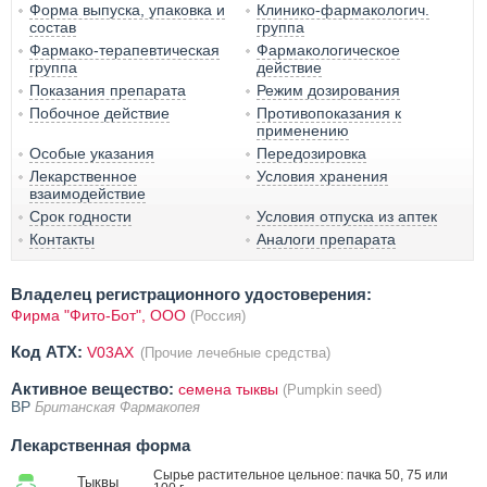
Форма выпуска, упаковка и
Клинико-фармакологич.
состав
группа
Фармако-терапевтическая
Фармакологическое
группа
действие
Показания препарата
Режим дозирования
Побочное действие
Противопоказания к
применению
Особые указания
Передозировка
Лекарственное
Условия хранения
взаимодействие
Срок годности
Условия отпуска из аптек
Контакты
Аналоги препарата
Владелец регистрационного удостоверения:
Фирма "Фито-Бот", ООО
(Россия)
Код ATX:
V03AX
(Прочие лечебные средства)
Активное вещество:
семена тыквы
(Pumpkin seed)
BP
Британская Фармакопея
Лекарственная форма
Сырье растительное цельное: пачка 50, 75 или
Тыквы