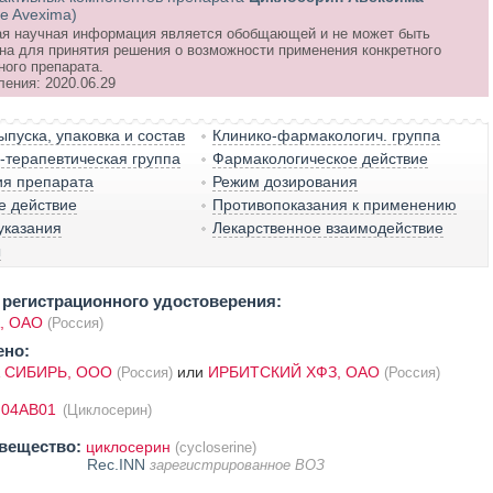
ne Avexima)
я научная информация является обобщающей и не может быть
на для принятия решения о возможности применения конкретного
ного препарата.
ления: 2020.06.29
пуска, упаковка и состав
Клинико-фармакологич. группа
терапевтическая группа
Фармакологическое действие
ия препарата
Режим дозирования
е действие
Противопоказания к применению
указания
Лекарственное взаимодействие
ы
регистрационного удостоверения:
, ОАО
(Россия)
ено:
 СИБИРЬ, ООО
или
ИРБИТСКИЙ ХФЗ, ОАО
(Россия)
(Россия)
J04AB01
(Циклосерин)
вещество:
циклосерин
(cycloserine)
Rec.INN
зарегистрированное ВОЗ