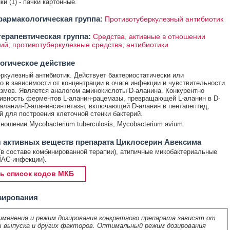
нки (1) - пачки картонные.
армакологическая группа:
Противотуберкулезный антибиотик
ерапевтическая группа:
Средства, активные в отношении
ий; противотуберкулезные средства; антибиотики
огическое действие
ркулезный антибиотик. Действует бактериостатически или
о в зависимости от концентрации в очаге инфекции и чувствительности
змов. Является аналогом аминокислоты D-аланина. Конкурентно
тивность ферментов L-аланин-рацемазы, превращающей L-аланин в D-
-аланил-D-аланинсинтетазы, включающей D-аланин в пентапептид,
 для построения клеточной стенки бактерий.
тношении Mycobacterium tuberculosis, Mycobacterium avium.
 активных веществ препарата Циклосерин Авексима
(в составе комбинированной терапии), атипичные микобактериальные
МАС-инфекции).
ь список кодов МКБ
зирования
именения и режим дозирования конкретного препарата зависят от
 выпуска и других факторов. Оптимальный режим дозирования