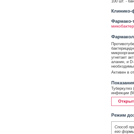
100 шт. - ба
Клинико-ф
Фармако-т
микобактер
Фармакол
Противотубе
бактерицидн
микрооргани
угнетает ак
аланин, и D
необходимый
Активен в о
Показания
Туберкулез 
инфекции (
Открыт
Режим до
Способ пр
его формы