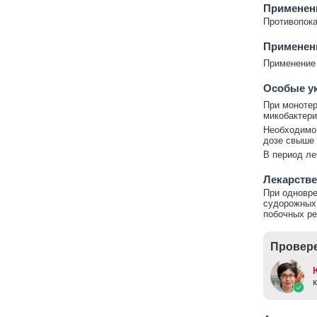
Применен
Противопока
Применени
Применение 
Особые у
При монотер
микобактери
Необходимо
дозе свыше 
В период ле
Лекарстве
При одновре
судорожных 
побочных ре
Провере