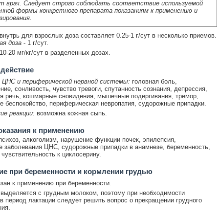
т врач. Следует строго соблюдать соответствие используемой
нной формы конкретного препарата показаниям к применению и
зирования.
внутрь для взрослых доза составляет 0.25-1 г/сут в несколько приемов.
ая доза
- 1 г/сут.
10-20 мг/кг/сут в разделенных дозах.
 действие
 ЦНС и периферической нервной системы:
головная боль,
ние, сонливость, чувство тревоги, спутанность сознания, депрессия,
я речь, кошмарные сновидения, мышечные подергивания, тремор,
е беспокойство, периферическая невропатия, судорожные припадки.
ие реакции:
возможна кожная сыпь.
оказания к применению
психоз, алкоголизм, нарушение функции почек, эпилепсия,
е заболевания ЦНС, судорожные припадки в анамнезе, беременность,
чувствительность к циклосерину.
е при беременности и кормлении грудью
зан к применению при беременности.
выделяется с грудным молоком, поэтому при необходимости
в период лактации следует решить вопрос о прекращении грудного
ия.