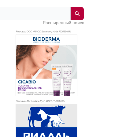
Расширенный поиск
Реклама. ООО «НАОС Восток», ИНН 772
0394094
Реклама. АО "Видаль Рус", ИНН 772
8043605