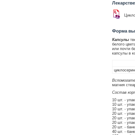
Лекарств
Цикло
Форма вып
Капсулы
тве
белого цвет
или почти б
капсулы в к
циклосерин
Вспомогате
магния стеа
Состав кор
10 шт. - упа
10 шт. - упа
10 шт. - упа
20 шт. - упа
20 шт. - упа
20 шт. - упа
20 шт. - бан
40 шт. - бан