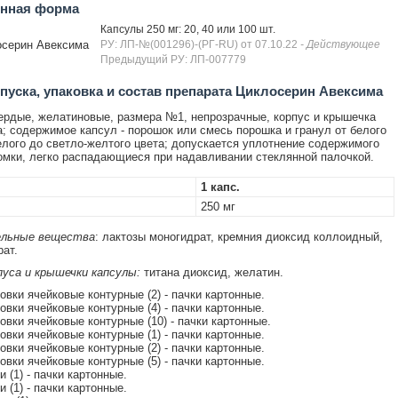
енная форма
Капсулы 250 мг: 20, 40 или 100 шт.
серин Авексима
РУ: ЛП-№(001296)-(РГ-RU) от 07.10.22
- Действующее
Предыдущий РУ: ЛП-007779
уска, упаковка и состав препарата Циклосерин Авексима
рдые, желатиновые, размера №1, непрозрачные, корпус и крышечка
а; содержимое капсул - порошок или смесь порошка и гранул от белого
елого до светло-желтого цвета; допускается уплотнение содержимого
омки, легко распадающиеся при надавливании стеклянной палочкой.
1 капс.
250 мг
льные вещества
: лактозы моногидрат, кремния диоксид коллоидный,
рат.
пуса и крышечки капсулы:
титана диоксид, желатин.
ковки ячейковые контурные (2) - пачки картонные.
ковки ячейковые контурные (4) - пачки картонные.
ковки ячейковые контурные (10) - пачки картонные.
ковки ячейковые контурные (1) - пачки картонные.
ковки ячейковые контурные (2) - пачки картонные.
ковки ячейковые контурные (5) - пачки картонные.
ки (1) - пачки картонные.
ки (1) - пачки картонные.