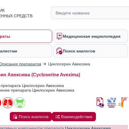
ИК
ЕННЫХ СРЕДСТВ
раты
Медицинская энциклопедия
алистам
Поиск аналогов
Описания препаратов
Циклосерин Авексима
ин Авексима (Cycloserine Avexima)
 препарата Циклосерин Авексима
ение препарата Циклосерин Авексима
Поиск аналогов
Взаимодействие
активных компонентов препарата
Циклосерин Авексима