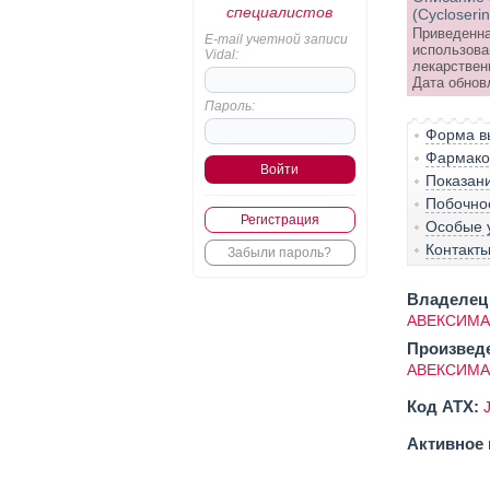
специалистов
(Cycloseri
Приведенна
E-mail учетной записи
использова
Vidal:
лекарствен
Дата обнов
Пароль:
Форма вы
Фармако-
Показан
Побочно
Регистрация
Особые 
Контакт
Забыли пароль?
Владелец 
АВЕКСИМА
Произвед
АВЕКСИМА
Код ATX:
Активное 