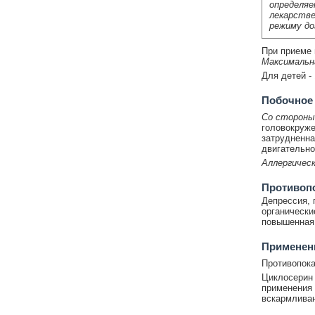
определяе
лекарстве
режиму до
При приеме 
Максимальн
Для детей - 
Побочное
Со стороны
головокруже
затрудненна
двигательно
Аллергическ
Противоп
Депрессия, 
органически
повышенная 
Применени
Противопока
Циклосерин 
применения 
вскармливан