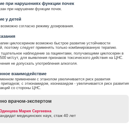
ие при нарушениях функции почек
зан при нарушении функции почек.
е у детей
возможно согласно режиму дозирования.
казания
апии циклосерином возможно быстрое развитие устойчивости
й, поэтому следует применять только комбинированную терапию.
 тщательное наблюдение за пациентами, получающими циклосерин в
500 мг/сут, для выявления признаков токсического действия на ЦНС.
чения не допускать употребления алкоголя.
нное взаимодействие
менном применении с этанолом увеличивается риск развития
припадков; с этионамидом, изониазидом - увеличивается риск развития
акций со стороны ЦНС.
но врачом-экспертом
Юдинцева Мария Сергеевна
кандидат медицинских наук, стаж 40 лет