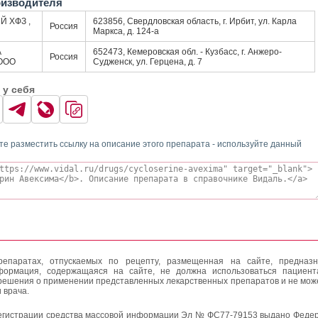
оизводителя
 ХФЗ ,
623856, Свердловская область, г. Ирбит, ул. Карла
Россия
Маркса, д. 124-а
А
652473, Кемеровская обл. - Кузбасс, г. Анжеро-
Россия
ООО
Судженск, ул. Герцена, д. 7
 у себя
те разместить ссылку на описание этого препарата - используйте данный
епаратах, отпускаемых по рецепту, размещенная на сайте, предназн
формация, содержащаяся на сайте, не должна использоваться пациен
решения о применении представленных лекарственных препаратов и не мож
 врача.
егистрации средства массовой информации Эл № ФС77-79153 выдано Федер