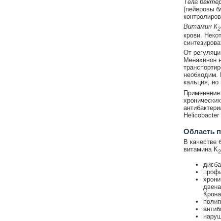
Тела бакте
(пейеровы б
контролиров
Витамин К
2
крови. Неко
синтезирова
От регуляци
Менахинон н
транспортир
необходим. 
кальция, но
Применение 
хронических
антибактери
Helicobacter 
Область п
В качестве 
витамина K
2
дисба
профи
хрони
двена
Крона
полип
антиб
наруш