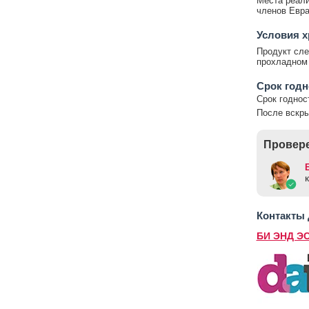
Места реали
членов Евра
Условия х
Продукт сле
прохладном 
Срок годн
Срок годност
После вскры
Провере
Контакты
БИ ЭНД Э