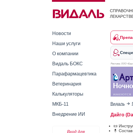
СПРАВОЧН
ЛЕКАРСТВ
Новости
Препа
Наши услуги
Специ
О компании
Видаль БОКС
Реклама. ООО «Бауш
Парафармацевтика
Ветеринария
Калькуляторы
Видаль
МКБ-11
Внедрение ИИ
Дайго (Da
📜 Инстр
💊 Состав
Вход для