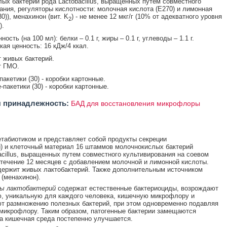
ых бактерий рода Lactobacillus, выращенных путем совместного
ания, регуляторы кислотности: молочная кислота (E270) и лимонная
0)), менахинон (вит. K
) - не менее 12 мкг/г (10% от адекватного уровня
2
).
ость (на 100 мл): белки – 0.1 г, жиры – 0.1 г, углеводы – 1.1 г.
кая ценность: 16 кДж/4 ккал.
 живых бактерий.
т ГМО.
пакетики (30) - коробки картонные.
-пакетики (30) - коробки картонные.
 принадлежность:
БАД для восстановления микрофлоры
табиотиком и представляет собой продукты секреции
) и клеточный материал 16 штаммов молочнокислых бактерий
acillus, выращенных путем совместного культивирования на соевом
 течение 12 месяцев с добавлением молочной и лимонной кислоты.
держит живых лактобактерий. Также дополнительным источником
(менахинон).
ы лактобактерий
содержат естественные бактериоциды, возрождают
, уникальную для каждого человека, кишечную микрофлору и
т размножению полезных бактерий, при этом одновременно подавляя
микрофлору. Таким образом, патогенные бактерии замещаются
а кишечная среда постепенно улучшается.