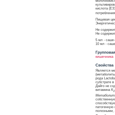
молочнокисл
культивиров
кислота (E33
потребления
Пищевая ценн
Энергетичес
Не содержит
Не содержи
5 мл - саше-
10 мл - саше
Групповая
кишечника
Свойства
Является ме
(метаболиты
рода Lactob
субстрате в
Дайго не со
витамина К
2
Метаболит
собственную
способствую
патогенную 
полезными, 