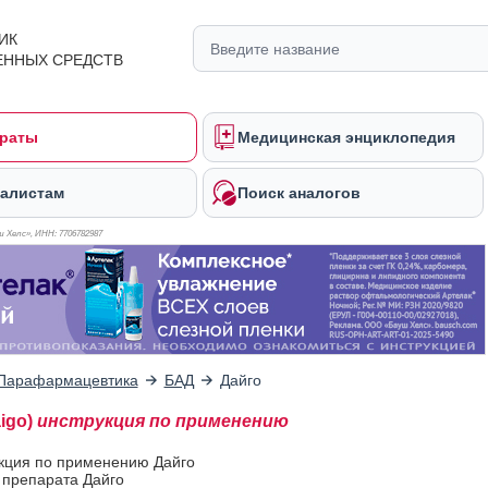
ИК
ЕННЫХ СРЕДСТВ
раты
Медицинская энциклопедия
алистам
Поиск аналогов
 Хелс», ИНН: 770
6782987
Парафармацевтика
БАД
Дайго
igo)
инструкция по применению
укция по применению Дайго
 препарата Дайго