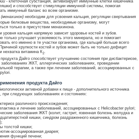
рий
- клеточная субстанция, активизирует иммунные клетки кишечника
ляшки) и способствует стимуляции иммунной системы, помогая
ать иммунный баланс во всем организме.
(менахинон)
необходим для усвоения кальция, регуляции свертывания
торые белковые вещества, необходимые организму, могут
ться только в присутствии менахинона.
и уровня кальция напрямую зависит здоровье костей и зубов.
е только улучшает усвояемость этого минерала, но и помогает
овать его именно в те участки организма, где кальций больше всего
Причиной хрупкости костей и зубов может быть не только дефицит
 и нехватка витамина К
.
2
продукта Дайго способствует улучшению состояния при дисбактериозе,
 заболеваниях ЖКТ, аллергических заболеваниях, проведении
альной терапии, а также при лечении заболеваний, ассоциированных с
pylori.
рименения продукта Дайго
биологически активной добавки к пище - дополнительного источника
, при следующих заболеваниях и состояниях:
ктериоз различного происхождения;
лактика и лечение заболеваний, ассоциированных с Helicobacter pylori;
ческие заболевания ЖКТ (колит, гастрит, язвенная болезнь желудка и
дцатиперстной кишки, синдром раздраженного кишечника, болезнь
);
ы толстой кишки;
иотик-ассоциированная диарея;
ения функций печени;