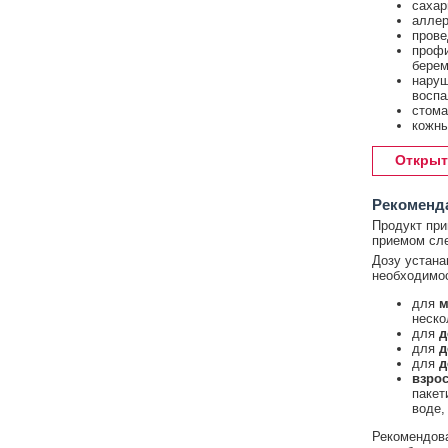
сахар
аллер
прове
профи
берем
наруш
воспа
стома
кожны
Открыт
Рекоменд
Продукт при
приемом сле
Дозу устана
необходимос
для
м
неско
для
д
для
д
для
д
взрос
пакет
воде,
Рекомендова