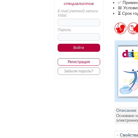
✅ Примен
специалистов
📅 Услови
E-mail учетной записи
⏳ Срок го
Vidal:
Пароль:
Регистрация
Забыли пароль?
Описание 
Основано н
электронно
Свойств