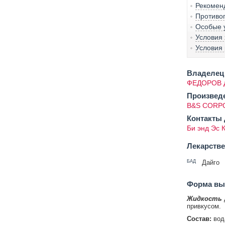
Рекомен
Противо
Особые 
Условия
Условия
Владелец 
ФЕДОРОВ 
Произвед
B&S CORPO
Контакты 
Би энд Эс 
Лекарств
БАД
Дайго
Форма вып
Жидкость
привкусом.
Состав:
вода