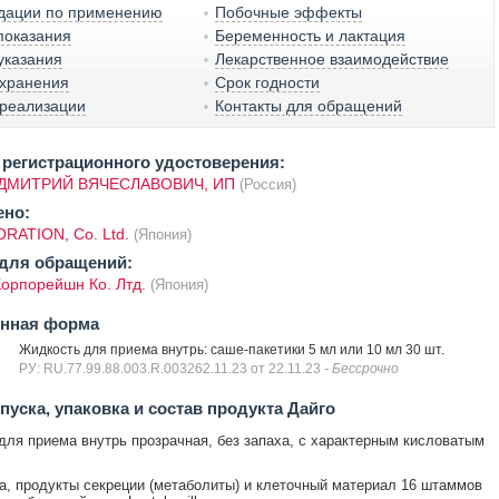
дации по применению
Побочные эффекты
показания
Беременность и лактация
указания
Лекарственное взаимодействие
 хранения
Срок годности
 реализации
Контакты для обращений
регистрационного удостоверения:
ДМИТРИЙ ВЯЧЕСЛАВОВИЧ, ИП
(Россия)
ено:
RATION, Co. Ltd.
(Япония)
для обращений:
Корпорейшн Ко. Лтд.
(Япония)
енная форма
Жидкость для приема внутрь: саше-пакетики 5 мл или 10 мл 30 шт.
РУ: RU.77.99.88.003.R.003262.11.23 от 22.11.23
- Бессрочно
уска, упаковка и состав продукта Дайго
для приема внутрь прозрачная, без запаха, с характерным кисловатым
, продукты секреции (метаболиты) и клеточный материал 16 штаммов