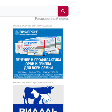
Расширенный поиск
Реклама. ООО «ФЕРОН», ИНН 773
3047394
Реклама. АО "Видаль Рус", ИНН 772
8043605