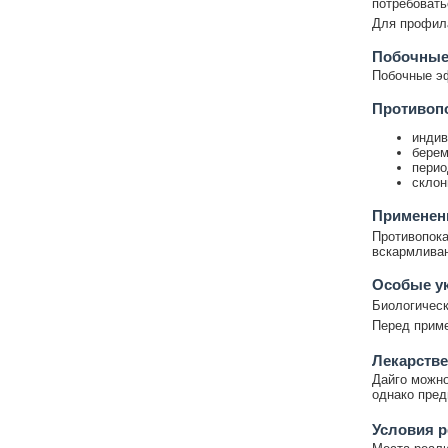
потребовать
Для профила
Побочные
Побочные э
Противоп
индив
берем
перио
склон
Применени
Противопока
вскармливан
Особые у
Биологическ
Перед приме
Лекарстве
Дайго можно
однако пред
Условия р