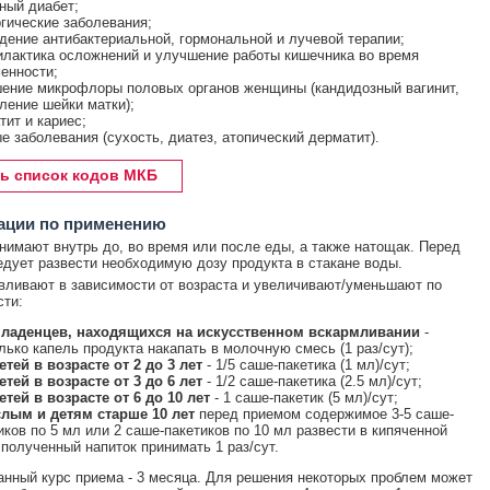
ный диабет;
гические заболевания;
дение антибактериальной, гормональной и лучевой терапии;
лактика осложнений и улучшение работы кишечника во время
енности;
ение микрофлоры половых органов женщины (кандидозный вагинит,
ление шейки матки);
тит и кариес;
е заболевания (сухость, диатез, атопический дерматит).
ь список кодов МКБ
ации по применению
нимают внутрь до, во время или после еды, а также натощак. Перед
дует развести необходимую дозу продукта в стакане воды.
вливают в зависимости от возраста и увеличивают/уменьшают по
ти:
ладенцев, находящихся на искусственном вскармливании
-
лько капель продукта накапать в молочную смесь (1 раз/сут);
етей в возрасте от 2 до 3 лет
- 1/5 саше-пакетика (1 мл)/сут;
етей в возрасте от 3 до 6 лет
- 1/2 саше-пакетика (2.5 мл)/сут;
етей в возрасте от 6 до 10 лет
- 1 саше-пакетик (5 мл)/сут;
лым и детям старше 10 лет
перед приемом содержимое 3-5 саше-
иков по 5 мл или 2 саше-пакетиков по 10 мл развести в кипяченной
 полученный напиток принимать 1 раз/сут.
нный курс приема - 3 месяца. Для решения некоторых проблем может