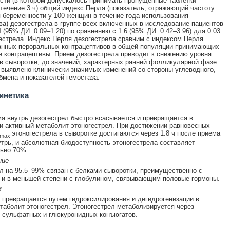
ти (в котором допускалось принимать пропущенные таблетки
течение 3 ч) общий индекс Перля (показатель, отражающий частоту
 беременности у 100 женщин в течение года использования
ва) дезогестрела в группе всех включенных в исследование пациентов
 (95% ДИ: 0.09–1.20) по сравнению с 1.6 (95% ДИ: 0.42–3.96) для 0.03
естрела. Индекс Перля дезогестрела сравним с индексом Перля
анных пероральных контрацептивов в общей популяции принимающих
 контрацептивы. Прием дезогестрела приводит к снижению уровня
в сыворотке, до значений, характерных ранней фолликулярной фазе.
 выявлено клинически значимых изменений со стороны углеводного,
бмена и показателей гемостаза.
инетика
а внутрь дезогестрел быстро всасывается и превращается в
и активный метаболит этоногестрел. При достижении равновесных
этоногестрела в сыворотке достигаются через 1.8 ч после приема
max
утрь, и абсолютная биодоступность этоногестрела составляет
ьно 70%.
ние
л на 95.5–99% связан с белками сыворотки, преимущественно с
и в меньшей степени с глобулином, связывающим половые гормоны.
м
 превращается путем гидроксилирования и дегидрогенизации в
таболит этоногестрел. Этоногестрел метаболизируется через
 сульфатных и глюкуронидных конъюгатов.