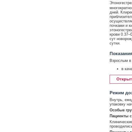
Этоногестре
многократно
дней. Клире
приблизител
осуществляе
почками и к
этоногестре
крови 0.37–
сут новорож
сутки.
Показания
Взрослым в 
в кач
Открыт
Режим до
Внутрь, еже
упаковку на
Особые гру
Пациенты с
Клинические
проводились