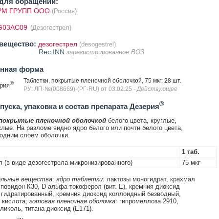
для обращений:
М ГРУПП ООО
(Россия)
G03AC09
(Дезогестрел)
вещество:
дезогестрел
(desogestrel)
Rec.INN
зарегистрированное ВОЗ
енная форма
Таблетки, покрытые пленочной оболочкой, 75 мкг: 28 шт.
®
рия
РУ: ЛП-№(008669)-(РГ-RU) от 03.02.25
- Действующее
®
уска, упаковка и состав препарата Дезерия
 покрытые пленочной оболочкой
белого цвета, круглые,
лые. На разломе видно ядро белого или почти белого цвета,
одним слоем оболочки.
1 таб.
л (в виде дезогестрела микронизированного)
75 мкг
льные вещества
:
ядро таблетки:
лактозы моногидрат, крахмал
 повидон К30, D-альфа-токоферол (вит. Е), кремния диоксид
гидратированный, кремния диоксид коллоидный безводный,
 кислота;
готовая пленочная оболочка:
гипромеллоза 2910,
ликоль, титана диоксид (E171).