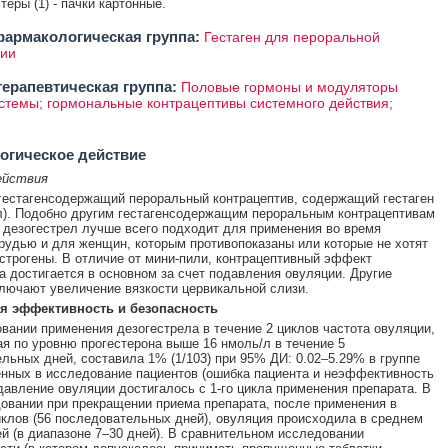
стеры (1) - пачки картонные.
армакологическая группа:
Гестаген для пероральной
ции
ерапевтическая группа:
Половые гормоны и модуляторы
стемы; гормональные контрацептивы системного действия;
огическое действие
ействия
гестагенсодержащий пероральный контрацептив, содержащий гестаген
л). Подобно другим гестагенсодержащим пероральным контрацептивам
, дезогестрел лучше всего подходит для применения во время
рудью и для женщин, которым противопоказаны или которые не хотят
строгены. В отличие от мини-пили, контрацептивный эффект
а достигается в основном за счет подавления овуляции. Другие
ючают увеличение вязкости цервикальной слизи.
я эффективность и безопасность
вании применения дезогестрела в течение 2 циклов частота овуляции,
я по уровню прогестерона выше 16 нмоль/л в течение 5
льных дней, составила 1% (1/103) при 95% ДИ: 0.02–5.29% в группе
нных в исследование пациентов (ошибка пациента и неэффективность
давление овуляции достигалось с 1-го цикла применения препарата. В
овании при прекращении приема препарата, после применения в
иклов (56 последовательных дней), овуляция происходила в среднем
ей (в диапазоне 7–30 дней). В сравнительном исследовании