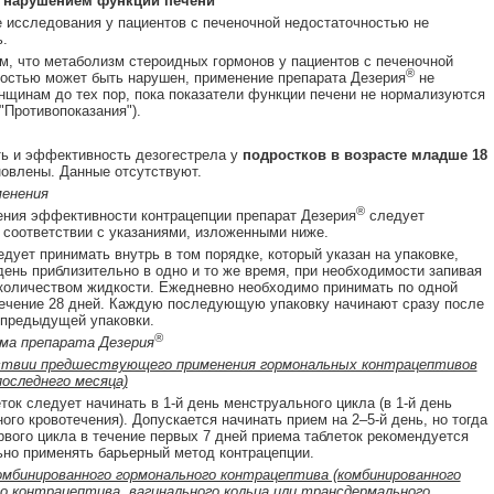
 нарушением функции печени
 исследования у пациентов с печеночной недостаточностью не
.
ем, что метаболизм стероидных гормонов у пациентов с печеночной
®
остью может быть нарушен, применение препарата Дезерия
не
нщинам до тех пор, пока показатели функции печени не нормализуются
"Противопоказания").
ь и эффективность дезогестрела у
подростков в возрасте младше 18
овлены. Данные отсутствуют.
менения
®
ния эффективности контрацепции препарат Дезерия
следует
 соответствии с указаниями, изложенными ниже.
едует принимать внутрь в том порядке, который указан на упаковке,
день приблизительно в одно и то же время, при необходимости запивая
оличеством жидкости. Ежедневно необходимо принимать по одной
течение 28 дней. Каждую последующую упаковку начинают сразу после
 предыдущей упаковки.
®
ема препарата Дезерия
твии предшествующего применения гормональных контрацептивов
последнего месяца)
ток следует начинать в 1-й день менструального цикла (в 1-й день
ого кровотечения). Допускается начинать прием на 2–5-й день, но тогда
рвого цикла в течение первых 7 дней приема таблеток рекомендуется
но применять барьерный метод контрацепции.
омбинированного гормонального контрацептива (комбинированного
о контрацептива, вагинального кольца или трансдермального