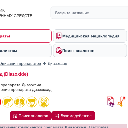
ИК
ЕННЫХ СРЕДСТВ
раты
Медицинская энциклопедия
алистам
Поиск аналогов
Описания препаратов
Диазоксид
 (Diazoxide)
 препарата Диазоксид
ение препарата Диазоксид
Поиск аналогов
Взаимодействие
активных компонентов препарата
Диазоксид
(Diazoxide)