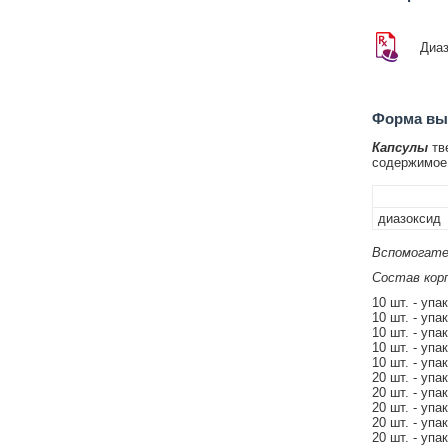
Диаз
Форма вып
Капсулы
тве
содержимое 
диазоксид
Вспомогате
Состав корп
10 шт. - упа
10 шт. - упа
10 шт. - упа
10 шт. - упа
10 шт. - упа
20 шт. - упа
20 шт. - упа
20 шт. - упа
20 шт. - упа
20 шт. - упа