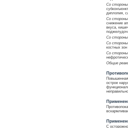
Со стороны 
субконъюнкт
диплопия, с
Со стороны
снижение ап
вкуса, кише
поджелудочн
Со стороны
Со стороны
костных зон 
Со стороны
нефротическ
Общие реак
Противоп
Повышенная 
острое нару
функциональ
неправильно
Применени
Противопока
вскармливан
Применен
С осторожно