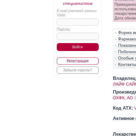
специалистов
Приведенна
использова
E-mail учетной записи
лекарствен
Vidal:
Дата обнов
Пароль:
Форма вы
Фармако-
Показан
Побочно
Особые 
Регистрация
Контакт
Забыли пароль?
Владелец 
ЛАЙФ САЙ
Произвед
ОХФК, АО
(
Код ATX:
Активное 
Лекарств