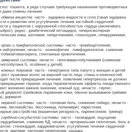
асто:
тошнота, в ряде случаев требующая назначения противорвотных
и даже отмены лечения.
 обмена веществ
: часто - задержка жидкости и соли (такая задержка
сти к развитию или усугублению течения застойной сердечной
ости у пациентов с нарушенной способностью сердца увеличивать
ыброс); редко - диабетический кетоацидоз, гиперосмолярная
тическая кома, азотемия, гипергликемия, глюкозурия, гиперурикемия,
 крови и лимфатической системы:
часто - тромбоцитопения,
я нейтропения; нечасто - эозинофилия , лимфаденопатия, снижение
глобина/гематокрита, спонтанные кровотечения,
 иммунной системы:
нечасто - гипогаммаглобулинемия (снижение
ноглобулина G, особенно у детей).
 кожных покровов:
часто - гипертрихоз типа лануго у женщин и детей
 рост пушковых волос на верхней части лица, спины и конечностей;
одит после прекращения лечения; появление гипертрихоза не должно
 прекращению терапии, когда терапевтические эффекты лекарственного
еют жизненно важное значение, кожный зуд; нечасто - герпес,
й дерматит (грибковое поражение кожи, обычно вызываемое грибами
), дерматит.
 нервной системы:
часто - головная боль, снижение либидо; нечасто -
ние, беспокойство, бессонница, полиневрит, парестезия,
идные расстройства (мышечная ригидность, паркинсонизм, тремор).
 сердечно-сосудистой системы:
часто - тахикардия, ощущение
сердцебиения, снижение АД; нечасто - артериальная гипотензия, боль в
иалгия, стенокардия, кардиомегалия, усугубление течения сердечной
ости, аритмии, легочная гипертензия, одышка.