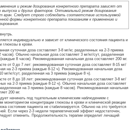
именения и режим дозирования конкретного препарата зависят от
 выпуска и других факторов. Оптимальный режим дозирования
т врач. Следует строго соблюдать соответствие используемой
нной формы конкретного препарата показаниям к применению и
зирования.
внутрь.
ляется индивидуально и зависит от клинического состояния пациента и
и глюкозы в крови.
нная суточная доза составляет 3-8 мг/кг, разделенных на 2-3 приема
2 часов). Обычно начальная доза составляет 3 мг/кг/сут, разделенная
 (каждые 8 часов). Рекомендованная начальная доза составляет 200 мг.
асте от 0 до 7 лет: рекомендованная суточная доза составляет 8-15 мг/
нная на 2-3 приема (каждые 8-12 ч). Рекомендованная начальная доза
0 мг/кг/сут, разделенная на 3 приема (каждые 8 ч).
асте от 8 до 18 лет: рекомендованная суточная доза составляет 3-8 мг/
нных на 2-3 приема (каждые 8-12 ч). Обычно начальная доза составляет
, разделенная на 3 приема (каждые 8 часов). Рекомендованная начальная
яет 200 мг.
дует начинать под тщательным клиническим наблюдением с
м мониторингом концентрации глюкозы в крови и клинической реакции
 пока состояние пациента не стабилизируется. Обычно на это требуется
ней. Если через 2-3 недели терапевтический эффект недостаточен,
ледует отменить. Продолжительность терапии определит лечащий
 действие