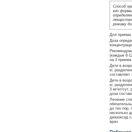
Способ пр
его формы
определяе
лекарстве
режиму до
Для приема 
Доза опреде
концентраци
Рекомендова
(каждые 8-1
на 3 приема
Дети в возр
кг, разделе
составляет 1
Дети в возр
кг, разделе
3 мг/кг/сут
доза составл
Лечение сле
обязательны
до тех пор,
несколько д
диазоксид с
врач.
Побочное