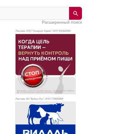
Расширенный поиск
Реклама. ООО "Изварино Фарма", ИНН 500
3022562
Реклама. АО "Видаль Рус", ИНН 772
8043605