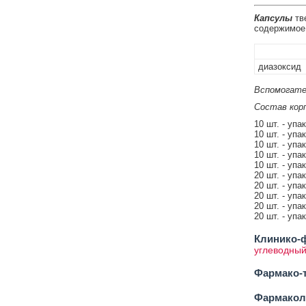
Капсулы
тве
содержимое 
диазоксид
Вспомогате
Состав корп
10 шт. - упа
10 шт. - упа
10 шт. - упа
10 шт. - упа
10 шт. - упа
20 шт. - упа
20 шт. - упа
20 шт. - упа
20 шт. - упа
20 шт. - упа
Клинико-ф
углеводны
Фармако-т
Фармакол