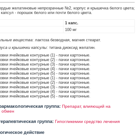
рдые желатиновые непрозрачные №2, корпус и крышечка белого цвета;
капсул - порошок белого или почти белого цвета.
1 капс.
100 мг
льные вещества
: лактоза безводная, магния стеарат.
уса и крышечки капсулы:
титана диоксид желатин.
ковки ячейковые контурные (1) - пачки картонные.
ковки ячейковые контурные (2) - пачки картонные.
ковки ячейковые контурные (3) - пачки картонные.
ковки ячейковые контурные (4) - пачки картонные.
ковки ячейковые контурные (5) - пачки картонные.
ковки ячейковые контурные (1) - пачки картонные.
ковки ячейковые контурные (2) - пачки картонные.
ковки ячейковые контурные (3) - пачки картонные.
ковки ячейковые контурные (4) - пачки картонные.
ковки ячейковые контурные (5) - пачки картонные.
армакологическая группа:
Препарат, влияющий на
й обмен
ерапевтическая группа:
Гипогликемии средство лечения
огическое действие