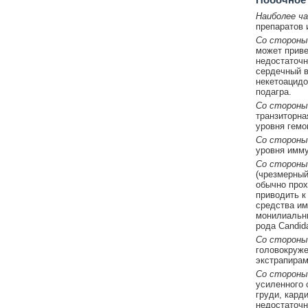
Наиболее ч
препаратов 
Со стороны
может приве
недостаточн
сердечный в
некетоацидо
подагра.
Со стороны
транзиторна
уровня гемо
Со стороны
уровня имму
Со стороны
(чрезмерный
обычно прох
приводить к
средства им
монилиальны
рода Candida
Со стороны
головокруже
экстрапирам
Со стороны
усиленного 
груди, кард
недостаточн