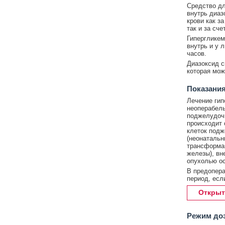
Средство дл
внутрь диаз
крови как з
так и за сч
Гипергликем
внутрь и у 
часов.
Диазоксид с
которая мож
Показания
Лечение гип
неоперабель
поджелудочн
происходит 
клеток подж
(неонатальн
трансформац
железы), вн
опухолью ос
В предопера
период, есл
Открыт
Режим до