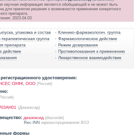
я научная информация является обобщающей и не может быть
на для принятия решения о возможности применения конкретного
ного препарата.
ления: 2023.04.03
пуска, упаковка и состав
Клинико-фармакологич. группа
терапевтическая группа
Фармакологическое действие
ия препарата
Режим дозирования
е действие
Противопоказания к применению
указания
Лекарственное взаимодействие
ы
регистрационного удостоверения:
НСЕС ОХФК, ООО
(Россия)
ено:
Россия)
V03AH01
(Диазоксид)
вещество:
диазоксид
(diazoxide)
Rec.INN
зарегистрированное ВОЗ
енные формы