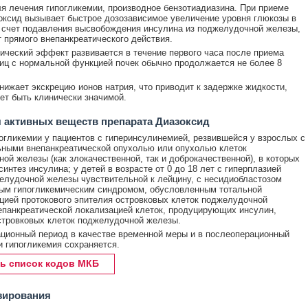
я лечения гипогликемии, производное бензотиадиазина. При приеме
оксид вызывает быстрое дозозависимое увеличение уровня глюкозы в
а счет подавления высвобождения инсулина из поджелудочной железы,
ет прямого внепанкреатического действия.
ический эффект развивается в течение первого часа после приема
лиц с нормальной функцией почек обычно продолжается не более 8
нижает экскрецию ионов натрия, что приводит к задержке жидкости,
ет быть клинически значимой.
 активных веществ препарата Диазоксид
огликемии у пациентов с гиперинсулинемией, резвившейся у взрослых с
ными внепанкреатической опухолью или опухолью клеток
ой железы (как злокачественной, так и доброкачественной), в которых
синтез инсулина; у детей в возрасте от 0 до 18 лет с гиперплазией
елудочной железы чувствительной к лейцину, с несидиобластозом
ым гипогликемическим синдромом, обусловленным тотальной
ией протокового эпителия островковых клеток поджелудочной
епанкреатической локализацией клеток, продуцирующих инсулин,
тровковых клеток поджелудочной железы.
ционный период в качестве временной меры и в послеоперационный
и гипогликемия сохраняется.
ь список кодов МКБ
зирования