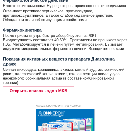
Фармакологическое действие
Блокатор гистаминовых H
-рецепторов, производное этилендиамина.
1
Оказывает противоаллергическое, противозудное,
противоэкссудативное, а также слабое седативное действие.
Обладает м-холиноблокирующими свойствами.
Фармакокинетика
После приема внутрь быстро абсорбируется из ЖКТ.
Биодоступность составляет 40-60%. Практически не проникает через
ГЭБ. Метаболизируется в печени путем метилирования. Вызывает
индукцию микросомальных ферментов печени. Выводится почками.
Показания активных веществ препарата Диазолина
драже
Сенная лихорадка, крапивница, экзема, кожный зуд, аллергический
ринит, аллергический конъюнктивит, кожная реакция после укуса
насекомого; бронхиальная астма (в составе комбинированной
терапии).
Открыть список кодов МКБ
Реклама. ООО «ФЕРОН», ИНН 773
3047394