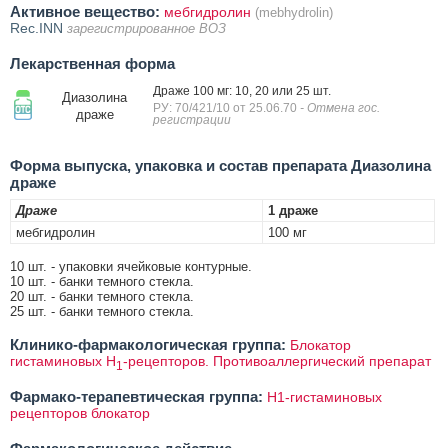
Активное вещество:
мебгидролин
(mebhydrolin)
Rec.INN
зарегистрированное ВОЗ
Лекарственная форма
Драже 100 мг: 10, 20 или 25 шт.
Диазолина
РУ: 70/421/10 от 25.06.70
- Отмена гос.
драже
регистрации
Форма выпуска, упаковка и состав препарата Диазолина
драже
Драже
1 драже
мебгидролин
100 мг
10 шт. - упаковки ячейковые контурные.
10 шт. - банки темного стекла.
20 шт. - банки темного стекла.
25 шт. - банки темного стекла.
Клинико-фармакологическая группа:
Блокатор
гистаминовых Н
-рецепторов. Противоаллергический препарат
1
Фармако-терапевтическая группа:
H1-гистаминовых
рецепторов блокатор