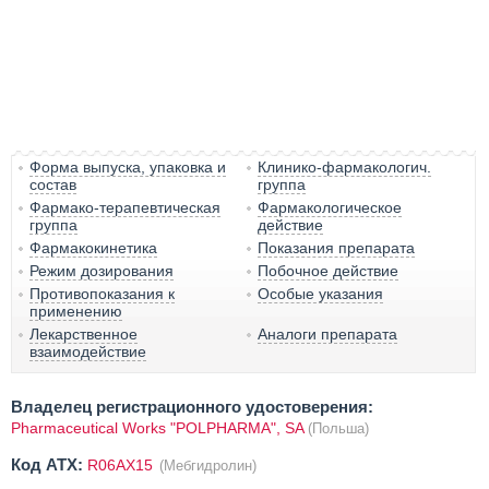
Форма выпуска, упаковка и
Клинико-фармакологич.
состав
группа
Фармако-терапевтическая
Фармакологическое
группа
действие
Фармакокинетика
Показания препарата
Режим дозирования
Побочное действие
Противопоказания к
Особые указания
применению
Лекарственное
Аналоги препарата
взаимодействие
Владелец регистрационного удостоверения:
Pharmaceutical Works "POLPHARMA", SA
(Польша)
Код ATX:
R06AX15
(Мебгидролин)