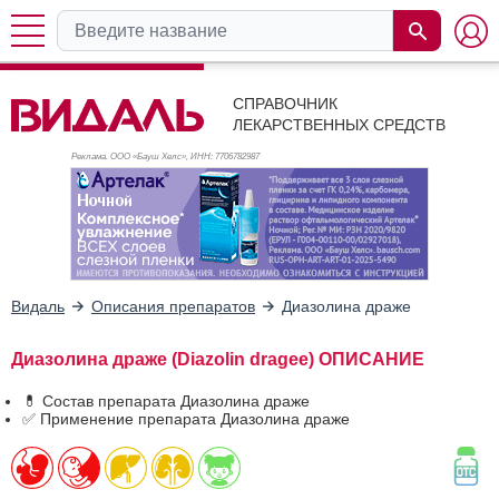
СПРАВОЧНИК
ЛЕКАРСТВЕННЫХ СРЕДСТВ
Реклама. ООО «Бауш Хелс», ИНН: 770
6782987
Видаль
Описания препаратов
Диазолина драже
Диазолина драже (Diazolin dragee) ОПИСАНИЕ
💊 Состав препарата Диазолина драже
✅ Применение препарата Диазолина драже