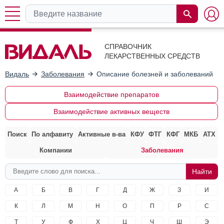
СПРАВОЧНИК
ЛЕКАРСТВЕННЫХ СРЕДСТВ
Видаль
Заболевания
Описание болезней и заболеваний на 
Взаимодействие препаратов
Взаимодействие активных веществ
Поиск
По алфавиту
Активные в-ва
КФУ
ФТГ
КФГ
МКБ
АТХ
Компании
Заболевания
А
Б
В
Г
Д
Ж
З
И
К
Л
М
Н
О
П
Р
С
Т
У
Ф
Х
Ц
Ч
Ш
Э