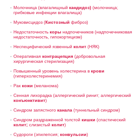
Молочница (влагалищный
кандидоз)
(молочница;
грибковые инфекции влагалища)
Муковисцидоз
(
Кистозный
фиброз)
Недостаточность
коры
надпочечников
(надпочечниковая
недостаточность, гипокортицизм)
Неспецифический язвенный
колит
(НЯК)
Оперативная
контрацепция
(добровольная
хирургическая стерилизация)
Повышенный уровень холестерина в
крови
(гиперхолестеринемия)
Рак
кожи
(меланома)
Сенная лихорадка
(аллергический ринит; аллергический
конъюнктивит
)
Синдром запястного
канала
(туннельный синдром)
Синдром раздраженной толстой
кишки
(спастический
колит;
слизистый
колит
)
Судороги
(эпилепсия;
конвульсии
)