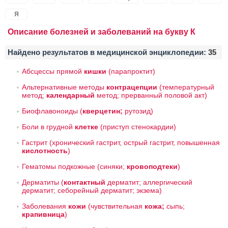
Я
Описание болезней и заболеваний на букву К
Найдено результатов в медицинской энциклопедии:
35
Абсцессы прямой
кишки
(парапроктит)
Альтернативные методы
контрацепции
(температурный
метод;
календарный
метод; прерванный половой акт)
Биофлавоноиды
(
кверцетин;
рутозид)
Боли в грудной
клетке
(приступ стенокардии)
Гастрит
(хронический гастрит, острый гастрит, повышенная
кислотность
)
Гематомы подкожные
(синяки;
кровоподтеки
)
Дерматиты
(
контактный
дерматит; аллергический
дерматит; себорейный дерматит; экзема)
Заболевания
кожи
(чувствительная
кожа;
сыпь;
крапивница
)