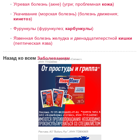
Угревая болезнь (акне)
(угри; проблемная
кожа
)
Укачивание (морская болезнь)
(болезнь движения;
кинетоз
)
Фурункулы
(фурункулез;
карбункулы
)
Язвенная болезнь желудка и двенадцатиперстной
кишки
(пептическая язва)
Назад ко всем
Заболеваниям
Реклама. ЗАО «ФармФирма «Сотекс»,
ИНН 771
5240941
Реклама. АО "Видаль Рус", ИНН 772
8043605