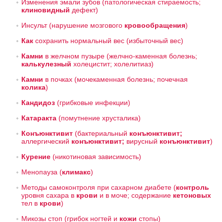
Изменения эмали зубов
(патологическая стираемость;
клиновидный
дефект)
Инсульт
(нарушение мозгового
кровообращения
)
Как
сохранить нормальный вес
(избыточный вес)
Камни
в желчном пузыре
(желчно-каменная болезнь;
калькулезный
холецистит; холелитиаз)
Камни
в почках
(мочекаменная болезнь; почечная
колика
)
Кандидоз
(грибковые инфекции)
Катаракта
(помутнение хрусталика)
Конъюнктивит
(бактериальный
конъюнктивит;
аллергический
конъюнктивит;
вирусный
конъюнктивит
)
Курение
(никотиновая зависимость)
Менопауза
(
климакс
)
Методы самоконтроля при сахарном диабете
(
контроль
уровня сахара в
крови
и в моче; содержание
кетоновых
тел в
крови
)
Микозы стоп
(грибок ногтей и
кожи
стопы)