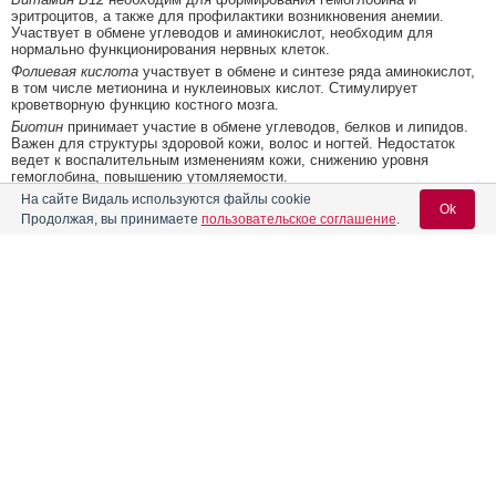
эритроцитов, а также для профилактики возникновения анемии.
Участвует в обмене углеводов и аминокислот, необходим для
нормально функционирования нервных клеток.
Фолиевая кислота
участвует в обмене и синтезе ряда аминокислот,
в том числе метионина и нуклеиновых кислот. Стимулирует
кроветворную функцию костного мозга.
Биотин
принимает участие в обмене углеводов, белков и липидов.
Важен для структуры здоровой кожи, волос и ногтей. Недостаток
ведет к воспалительным изменениям кожи, снижению уровня
гемоглобина, повышению утомляемости.
На сайте Видаль используются файлы cookie
®
Ok
Область применения продукта Доппельгерц
Актив
Продолжая, вы принимаете
пользовательское соглашение
.
Менопауза
Рекомендован в качестве БАД к пище – источника кальция,
изофлавонов сои, витаминов D3, В1, В2, В6, В12, биотина и
фолиевой кислоты.
Вход для специалистов
Открыть список кодов МКБ
E-mail учетной записи Vidal:
Реклама. ООО «Бионорика», ИНН 772
9590470
Пароль: