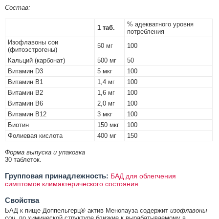
Состав:
% адекватного уровня
1 таб.
потребления
Изофлавоны сои
50 мг
100
(фитоэстрогены)
Кальций (карбонат)
500 мг
50
Витамин D3
5 мкг
100
Витамин B1
1,4 мг
100
Витамин B2
1,6 мг
100
Витамин B6
2,0 мг
100
Витамин B12
3 мкг
100
Биотин
150 мкг
100
Фолиевая кислота
400 мг
150
Форма выпуска и упаковка
30 таблеток.
Групповая принадлежность:
БАД для облегчения
симптомов климактерического состояния
Свойства
БАД к пище Доппельгерц® актив Менопауза содержит
изофлавоны
сои
, по химической структуре близкие к вырабатываемому в