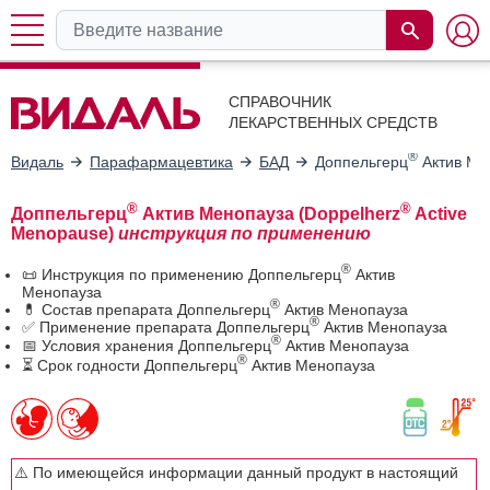
СПРАВОЧНИК
ЛЕКАРСТВЕННЫХ СРЕДСТВ
®
Видаль
Парафармацевтика
БАД
Доппельгерц
Актив Ме
®
®
Доппельгерц
Актив Менопауза (Doppelherz
Active
Menopause)
инструкция по применению
®
📜 Инструкция по применению Доппельгерц
Актив
Менопауза
®
💊 Состав препарата Доппельгерц
Актив Менопауза
®
✅ Применение препарата Доппельгерц
Актив Менопауза
®
📅 Условия хранения Доппельгерц
Актив Менопауза
®
⏳ Срок годности Доппельгерц
Актив Менопауза
⚠️ По имеющейся информации данный продукт в настоящий