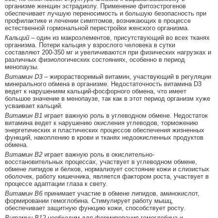
организме женщин эстрадиолу. Применение фитоэстрогенов
обеспечивает лучшую переносимость и большую безопасность при
профилактике и лечении симптомов, возникающих в процессе
естественной гормональной перестройки женского организма.
Кальций
– один из макроэлементов, присутствующий во всех тканях
организма. Потери кальция у взрослого человека в сутки
составляют 200-350 мг и увеличиваются при физических нагрузках и
различных физиологических состояниях, особенно в период
менопаузы.
Витамин D3
– жирорастворимый витамин, участвующий в регуляции
минерального обмена в организме. Недостаточность витамина D3
ведет к нарушениям кальций-фосфорного обмена, что имеет
большое значение в менопаузе, так как в этот период организм хуже
усваивает кальций.
Витамин B1
играет важную роль в углеводном обмене. Недостаток
витамина ведет к нарушению окисления углеводов, торможению
энергетических и пластических процессов обеспечения жизненных
функций, накоплению в крови и тканях недоокисленных продуктов
обмена.
Витамин В2
играет важную роль в окислительно-
восстановительных процессах, участвует в углеводном обмене,
обмене липидов и белков, нормализует состояние кожи и слизистых
оболочек, работу кишечника, является фактором роста, участвует в
процессе адаптации глаза к свету.
Витамин В6
принимает участие в обмене липидов, аминокислот,
формировании гемоглобина. Стимулирует работу мышц,
обеспечивает защитную функцию кожи, способствует росту.
Витамин В12
необходим для формирования гемоглобина и