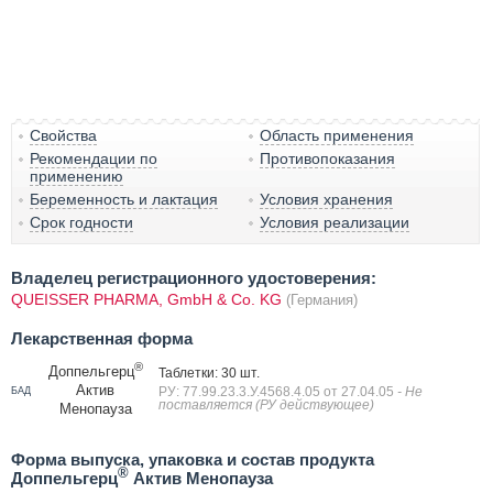
Свойства
Область применения
Рекомендации по
Противопоказания
применению
Беременность и лактация
Условия хранения
Срок годности
Условия реализации
Владелец регистрационного удостоверения:
QUEISSER PHARMA, GmbH & Co. KG
(Германия)
Лекарственная форма
®
Доппельгерц
Таблетки: 30 шт.
Актив
РУ: 77.99.23.3.У.4568.4.05 от 27.04.05
- Не
БАД
поставляется (РУ действующее)
Менопауза
Форма выпуска, упаковка и состав продукта
®
Доппельгерц
Актив Менопауза