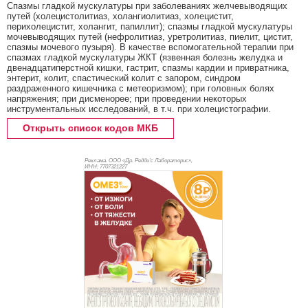
Спазмы гладкой мускулатуры при заболеваниях желчевыводящих
путей (холецистолитиаз, холангиолитиаз, холецистит,
перихолецистит, холангит, папиллит); спазмы гладкой мускулатуры
мочевыводящих путей (нефролитиаз, уретролитиаз, пиелит, цистит,
спазмы мочевого пузыря). В качестве вспомогательной терапии при
спазмах гладкой мускулатуры ЖКТ (язвенная болезнь желудка и
двенадцатиперстной кишки, гастрит, спазмы кардии и привратника,
энтерит, колит, спастический колит с запором, синдром
раздраженного кишечника с метеоризмом); при головных болях
напряжения; при дисменорее; при проведении некоторых
инструментальных исследований, в т.ч. при холецистографии.
Открыть список кодов МКБ
Реклама. ООО «Др. Редди’с Лабораторис»,
ИНН: 770
7321227