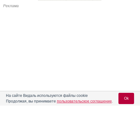
Реклама
На сайте Видаль используются файлы cookie
Ok
Продолжая, вы принимаете
пользовательское соглашение
.
Содержание
Вход для специалистов
E-mail учетной записи Vidal:
Форма выпуска, упаковка и состав