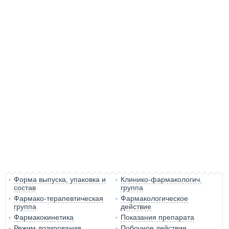
Форма выпуска, упаковка и
Клинико-фармакологич.
состав
группа
Фармако-терапевтическая
Фармакологическое
группа
действие
Фармакокинетика
Показания препарата
Режим дозирования
Побочное действие