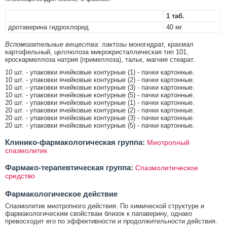
1 таб.
дротаверина гидрохлорид
40 мг
Вспомогательные вещества
: лактозы моногидрат, крахмал
картофельный, целлюлоза микрокристаллическая тип 101,
кроскармеллоза натрия (примеллоза), тальк, магния стеарат.
10 шт. - упаковки ячейковые контурные (1) - пачки картонные.
10 шт. - упаковки ячейковые контурные (2) - пачки картонные.
10 шт. - упаковки ячейковые контурные (3) - пачки картонные.
10 шт. - упаковки ячейковые контурные (5) - пачки картонные.
20 шт. - упаковки ячейковые контурные (1) - пачки картонные.
20 шт. - упаковки ячейковые контурные (2) - пачки картонные.
20 шт. - упаковки ячейковые контурные (3) - пачки картонные.
20 шт. - упаковки ячейковые контурные (5) - пачки картонные.
Клинико-фармакологическая группа:
Миотропный
спазмолитик
Фармако-терапевтическая группа:
Спазмолитическое
средство
Фармакологическое действие
Спазмолитик миотропного действия. По химической структуре и
фармакологическим свойствам близок к папаверину, однако
превосходит его по эффективности и продолжительности действия.