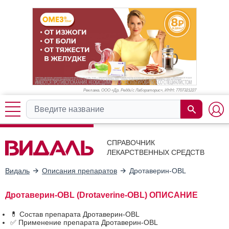
Реклама. ООО «Др. Редди’с Лабораторис», ИНН: 770
7321227
СПРАВОЧНИК
ЛЕКАРСТВЕННЫХ СРЕДСТВ
Видаль
Описания препаратов
Дротаверин-OBL
Дротаверин-OBL (Drotaverine-OBL) ОПИСАНИЕ
💊 Состав препарата Дротаверин-OBL
✅ Применение препарата Дротаверин-OBL