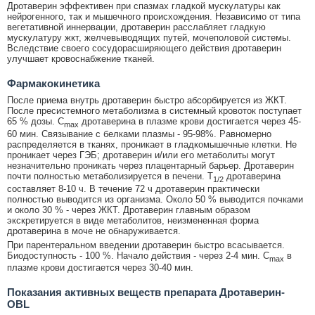
Дротаверин эффективен при спазмах гладкой мускулатуры как
нейрогенного, так и мышечного происхождения. Независимо от типа
вегетативной иннервации, дротаверин расслабляет гладкую
мускулатуру жкт, желчевыводящих путей, мочеполовой системы.
Вследствие своего сосудорасширяющего действия дротаверин
улучшает кровоснабжение тканей.
Фармакокинетика
После приема внутрь дротаверин быстро абсорбируется из ЖКТ.
После пресистемного метаболизма в системный кровоток поступает
65 % дозы. C
дротаверина в плазме крови достигается через 45-
max
60 мин. Связывание с белками плазмы - 95-98%. Равномерно
распределяется в тканях, проникает в гладкомышечные клетки. Не
проникает через ГЭБ; дротаверин и/или его метаболиты могут
незначительно проникать через плацентарный барьер. Дротаверин
почти полностью метаболизируется в печени. T
дротаверина
1/2
составляет 8-10 ч. В течение 72 ч дротаверин практически
полностью выводится из организма. Около 50 % выводится почками
и около 30 % - через ЖКТ. Дротаверин главным образом
экскретируется в виде метаболитов, неизмененная форма
дротаверина в моче не обнаруживается.
При парентеральном введении дротаверин быстро всасывается.
Биодоступность - 100 %. Начало действия - через 2-4 мин. C
в
max
плазме крови достигается через 30-40 мин.
Показания активных веществ препарата Дротаверин-
OBL