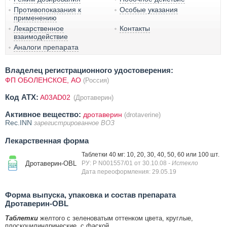
Противопоказания к
Особые указания
применению
Лекарственное
Контакты
взаимодействие
Аналоги препарата
Владелец регистрационного удостоверения:
ФП ОБОЛЕНСКОЕ, АО
(Россия)
Код ATX:
A03AD02
(Дротаверин)
Активное вещество:
дротаверин
(drotaverine)
Rec.INN
зарегистрированное ВОЗ
Лекарственная форма
Таблетки 40 мг: 10, 20, 30, 40, 50, 60 или 100 шт.
Дротаверин-OBL
РУ: Р N001557/01 от 30.10.08
- Истекло
Дата переоформления: 29.05.19
Форма выпуска, упаковка и состав препарата
Дротаверин-OBL
Таблетки
желтого с зеленоватым оттенком цвета, круглые,
плоскоцилиндрические, с фаской.