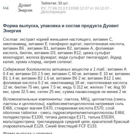
Таблетки: 30 шт.
Дуовит
РУ: 77.99.23.3.У.10386.12.07 от 24.12.07
-
БАД
Энергия
Действующее
Форма выпуска, упаковка и состав продукта Дуовит
Энергия
Состав:
экстракт корней женьшеня настоящего, витамин С,
никотинамид, витамин Е токоферол ацетат, пантотеновая кислота,
витамин В6 , витамин В1, витамин В2, витамин А, фолиевая
кислота, биотин, витамин D3, витамин В12, цинка сульфат
моногидрат, железа фумарат, меди сульфат пентагидрат, йодид
калия, хрома хлорид, натрия селенат.
Содержание биологически активных веществ в 1 таб.:
витамин А
0.4 мг, витамин D3 2.5 мкг, витамин С 60 мг, витамин Е 10 мг, витамин
В1 1.4 мг, витамин В2 1.6 мг, витамин В6 2 мг, витамин В12 1 мкг,
фолиевая кислота 0.2 мг, никотинамид 18 мг; пантотеновая кислота
12 мг, биотин 75 мкг, цинк 7.5 мг, медь 0.312 мг, железо 7 мг, йод 50
мкг, хром 32.5 мкг, селен 25 мкг, сумма панаксозидов не менее 2 мг.
Вспомогательные компоненты:
лактоза, МКЦ, целлактоза (смесь
лактозы и целлюлозы), карбоксиметилцеллюлоза натриевая соль
Е466, стеарат магния Е470, стеариновая кислота Е570; слой
оболочки таблетки - смесь гидроксипропилметилцеллюлозы Е464,
полидекстрозы Е1200, титана диоксида Е171, талька E553III,
мальтодекстрина, триглицеридов средней цепи, красителей Красный
очаровательный Е129, Синий блестящий FCF E133.
Форма выпуска и упаковка