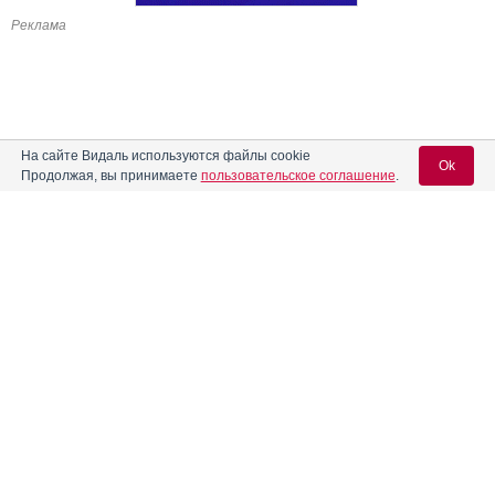
Реклама
На сайте Видаль используются файлы cookie
Ok
Продолжая, вы принимаете
пользовательское соглашение
.
Вход для специалистов
E-mail учетной записи Vidal:
Пароль: