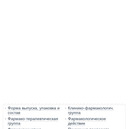
Форма выпуска, упаковка и
Клинико-фармакологич.
состав
группа
Фармако-терапевтическая
Фармакологическое
группа
действие