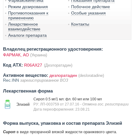
Фармакокинетика
Показания препарата
Режим дозирования
Побочное действие
Противопоказания к
Особые указания
применению
Лекарственное
Контакты
взаимодействие
Аналоги препарата
Владелец регистрационного удостоверения:
ФАРМАК, АО
(Украина)
Код ATX:
R06AX27
(Дезлоратадин)
Активное вещество:
дезлоратадин
(desloratadine)
Rec.INN
зарегистрированное ВОЗ
Лекарственная форма
Сироп 0.5 мг/1 мл: фл. 60 мл или 100 мл
Элизей
РУ: ЛП-003759 от 27.07.16
- Отмена гос. регистрации
Дата переоформления: 23.08.21
Форма выпуска, упаковка и состав препарата Элизей
Сироп
в виде прозрачной вязкой жидкости оранжевого цвета.