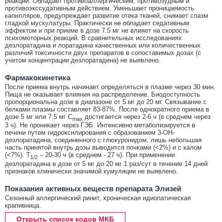
реакций. Обладает противоаллергическим, противозудным и
противоэкссудативным действием. Уменьшает проницаемость
капилляров, предупреждает развитие отека тканей, снимает спазм
гладкой мускулатуры. Практически не обладает седативным
эффектом и при приеме в дозе 7.5 мг не влияет на скорость
психомоторных реакций. В сравнительных исследованиях
дезлоратадина и лоратадина качественных или количественных
различий токсичности двух препаратов в сопоставимых дозах (с
учетом концентрации дезлоратадина) не выявлено.
Фармакокинетика
После приема внутрь начинает определяться в плазме через 30 мин.
Пища не оказывает влияния на распределение. Биодоступность
пропорциональна дозе в диапазоне от 5 мг до 20 мг. Связывание с
белками плазмы составляет 83-87%. После однократного приема в
дозе 5 мг или 7.5 мг C
достигается через 2-6 ч (в среднем через
max
3 ч). Не проникает через ГЭБ. Интенсивно метаболизируется в
печени путем гидроксилирования с образованием 3-ОН-
дезлоратадина, соединенного с глюкуронидом, лишь небольшая
часть принятой внутрь дозы выводится почками (<2%) и с калом
(<7%). T
– 20-30 ч (в среднем - 27 ч). При применении
1/2
дезлоратадина в дозе от 5 мг до 20 мг 1 раз/сут в течение 14 дней
признаков клинически значимой кумуляции не выявлено.
Показания активных веществ препарата Элизей
Сезонный аллергический ринит, хроническая идиопатическая
крапивница.
Открыть список кодов МКБ