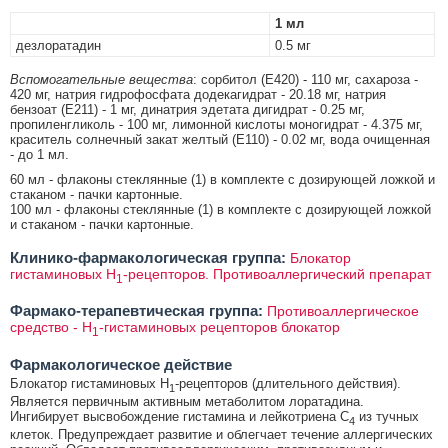
1 мл
дезлоратадин
0.5 мг
Вспомогательные вещества
: сорбитол (Е420) - 110 мг, сахароза -
420 мг, натрия гидрофосфата додекагидрат - 20.18 мг, натрия
бензоат (Е211) - 1 мг, динатрия эдетата дигидрат - 0.25 мг,
пропиленгликоль - 100 мг, лимонной кислоты моногидрат - 4.375 мг,
краситель солнечный закат желтый (Е110) - 0.02 мг, вода очищенная
- до 1 мл.
60 мл - флаконы стеклянные (1) в комплекте с дозирующей ложкой и
стаканом - пачки картонные.
100 мл - флаконы стеклянные (1) в комплекте с дозирующей ложкой
и стаканом - пачки картонные.
Клинико-фармакологическая группа:
Блокатор
гистаминовых Н
-рецепторов. Противоаллергический препарат
1
Фармако-терапевтическая группа:
Противоаллергическое
средство - H
-гистаминовых рецепторов блокатор
1
Фармакологическое действие
Блокатор гистаминовых Н
-рецепторов (длительного действия).
1
Является первичным активным метаболитом лоратадина.
Ингибирует высвобождение гистамина и лейкотриена С
из тучных
4
клеток. Предупреждает развитие и облегчает течение аллергических