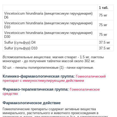
1 таб.
Vincetoxicum hirundinaria (винцетоксикум гирундинария)
75 мг
D6
Vincetoxicum hirundinaria (винцетоксикум гирундинария)
75 мг
D10
Vincetoxicum hirundinaria (винцетоксикум гирундинария)
75 мг
D30
Sulfur (сульфур) D4
37.5 мг
Sulfur (сульфур) D10
37.5 мг
Вспомогательные вещества
: магния стеарат - 1.5 мг, лактозы
моногидрат - до получения таблетки массой около 302 мг.
50 шт. - пеналы полипропиленовые (1) - пачки картонные.
Клинико-фармакологическая группа:
Гомеопатический
препарат с иммуностимулирующим действием
Фармако-терапевтическая группа:
Гомеопатическое
средство
Фармакологическое действие
Гомеопатические препараты содержат активные вещества
минерального, растительного и животного происхождения в
сверхмалых дозах, или потенцированные (т.е. в гомеопатическом