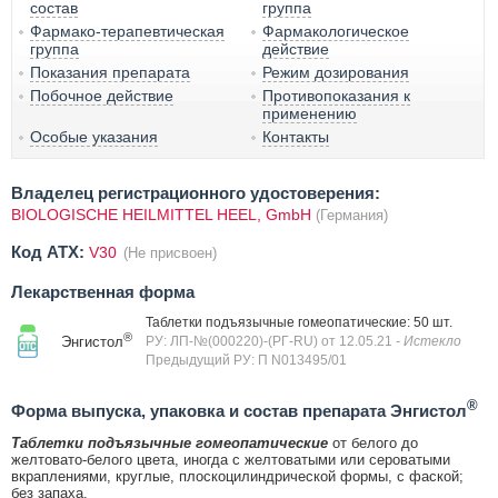
состав
группа
Фармако-терапевтическая
Фармакологическое
группа
действие
Показания препарата
Режим дозирования
Побочное действие
Противопоказания к
применению
Особые указания
Контакты
Владелец регистрационного удостоверения:
BIOLOGISCHE HEILMITTEL HEEL, GmbH
(Германия)
Код ATX:
V30
(Не присвоен)
Лекарственная форма
Таблетки подъязычные гомеопатические: 50 шт.
®
Энгистол
РУ: ЛП-№(000220)-(РГ-RU) от 12.05.21
- Истекло
Предыдущий РУ: П N013495/01
®
Форма выпуска, упаковка и состав препарата Энгистол
Таблетки подъязычные гомеопатические
от белого до
желтовато-белого цвета, иногда с желтоватыми или сероватыми
вкраплениями, круглые, плоскоцилиндрической формы, с фаской;
без запаха.