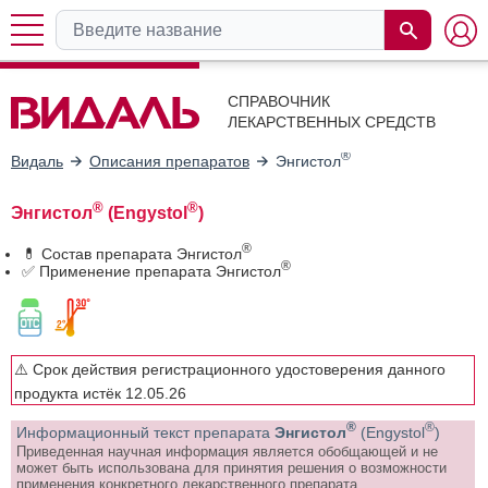
СПРАВОЧНИК
ЛЕКАРСТВЕННЫХ СРЕДСТВ
®
Видаль
Описания препаратов
Энгистол
®
®
Энгистол
(Engystol
)
®
💊 Состав препарата Энгистол
®
✅ Применение препарата Энгистол
⚠️ Срок действия регистрационного удостоверения данного
продукта истёк 12.05.26
®
®
Информационный текст препарата
Энгистол
(Engystol
)
Приведенная научная информация является обобщающей и не
может быть использована для принятия решения о возможности
применения конкретного лекарственного препарата.