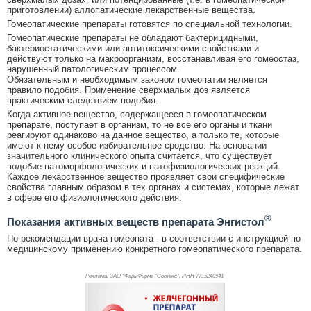
приготовлении) аллопатические лекарственные вещества.
Гомеопатические препараты готовятся по специальной технологии.
Гомеопатические препараты не обладают бактерицидными,
бактериостатическими или антитоксическими свойствами и
действуют только на макроорганизм, восстанавливая его гомеостаз,
нарушенный патологическим процессом.
Обязательным и необходимым законом гомеопатии является
правило подобия. Применение сверхмалых доз является
практическим следствием подобия.
Когда активное вещество, содержащееся в гомеопатическом
препарате, поступает в организм, то не все его органы и ткани
реагируют одинаково на данное вещество, а только те, которые
имеют к нему особое избирательное сродство. На основании
значительного клинического опыта считается, что существует
подобие патоморфологических и патофизиологических реакций.
Каждое лекарственное вещество проявляет свои специфические
свойства главным образом в тех органах и системах, которые лежат
в сфере его физиологического действия.
®
Показания активных веществ препарата Энгистол
По рекомендации врача-гомеопата - в соответствии с инструкцией по
медицинскому применению конкретного гомеопатического препарата.
Реклама. ЗАО "ФармФирма "Сотекс", ИНН 771
5240941