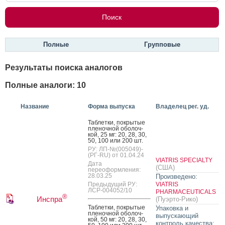
Полные
Групповые
Результаты поиска аналогов
Полные аналоги: 10
Название
Форма выпуска
Владелец рег. уд.
Таб­летки, пок­ры­тые
пле­ноч­ной обо­лоч­
кой, 25 мг: 20, 28, 30,
50, 100 или 200 шт.
РУ: ЛП-№(005049)-
(РГ-RU) от 01.04.24
VIATRIS SPECIALTY
Дата
(США)
переоформления:
28.03.25
Произведено:
Предыдущий РУ:
VIATRIS
ЛСР-004052/10
PHARMACEUTICALS
®
Инспра
(Пуэрто-Рико)
Таб­летки, пок­ры­тые
Упаковка и
пле­ноч­ной обо­лоч­
выпускающий
кой, 50 мг: 20, 28, 30,
контроль качества: