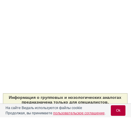
Информация о групповых и нозологических аналогах
предназначена только для специалистов.
Групповые и нозологические аналоги
не являются полными
На сайте Видаль используются файлы cookie
Ok
аналогами препаратов
, решение об их использовании
Продолжая, вы принимаете
пользовательское соглашение
.
может быть принято только специалистом при назначении
терапии в отсутствие препаратов первой линии.