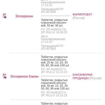
переоформления:
17.10.23
Предыдущий РУ:
ЛП-007869
ФАРМПРОЕКТ
Эплеренон
(Россия)
Таб­летки, пок­ры­тые
пле­ноч­ной обо­лоч­
кой, 50 мг: 30 шт.
РУ: ЛП-№(002173)-
(РГ-RU) от 14.04.23
Дата
переоформления:
17.10.23
Предыдущий РУ:
ЛП-007869
Таб­летки, пок­ры­тые
пле­ноч­ной обо­лоч­
кой, 25 мг: 10, 20, 30
50, 60, 90 или 100 шт.
РУ: ЛП-№(003377)-
(РГ-RU) от 10.10.23
КАНОНФАРМА
Эплеренон Канон
(Россия)
ПРОДАКШН
Таб­летки, пок­ры­тые
пле­ноч­ной обо­лоч­
кой, 50 мг: 10, 20, 30
50, 60, 90 или 100 шт.
РУ: ЛП-№(003377)-
(РГ-RU) от 10.10.23
Таб­летки, пок­ры­тые