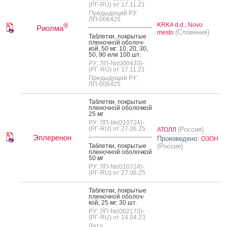
(РГ-RU) от 17.11.21
Предыдущий РУ:
ЛП-006425
KRKA d.d., Novo
®
Риолма
(Словения)
mesto
Таб­летки, пок­ры­тые
пле­ноч­ной обо­лоч­
кой, 50 мг: 10, 20, 30,
50, 90 или 100 шт.
РУ: ЛП-№(000433)-
(РГ-RU) от 17.11.21
Предыдущий РУ:
ЛП-006425
Таб­летки, пок­ры­тые
пле­ноч­ной обо­лоч­кой
25 мг
РУ: ЛП-№(010724)-
(РГ-RU) от 27.06.25
(Россия)
АТОЛЛ
Эплеренон
Произведено:
ОЗОН
Таб­летки, пок­ры­тые
(Россия)
пле­ноч­ной обо­лоч­кой
50 мг
РУ: ЛП-№(010724)-
(РГ-RU) от 27.06.25
Таб­летки, пок­ры­тые
пле­ноч­ной обо­лоч­
кой, 25 мг: 30 шт.
РУ: ЛП-№(002173)-
(РГ-RU) от 14.04.23
Дата