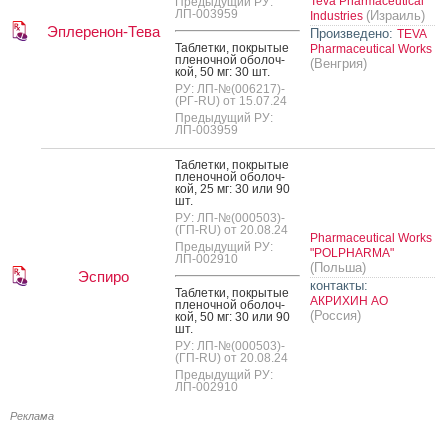
Teva Pharmaceutical
Предыдущий РУ:
ЛП-003959
(Израиль)
Industries
Эплеренон-Тева
Произведено:
TEVA
Таб­летки, пок­ры­тые
Pharmaceutical Works
пле­ноч­ной обо­лоч­
(Венгрия)
кой, 50 мг: 30 шт.
РУ: ЛП-№(006217)-
(РГ-RU) от 15.07.24
Предыдущий РУ:
ЛП-003959
Таб­летки, пок­ры­тые
пле­ноч­ной обо­лоч­
кой, 25 мг: 30 или 90
шт.
РУ: ЛП-№(000503)-
(ГП-RU) от 20.08.24
Pharmaceutical Works
Предыдущий РУ:
"POLPHARMA"
ЛП-002910
(Польша)
Эспиро
контакты:
Таб­летки, пок­ры­тые
АКРИХИН АО
пле­ноч­ной обо­лоч­
(Россия)
кой, 50 мг: 30 или 90
шт.
РУ: ЛП-№(000503)-
(ГП-RU) от 20.08.24
Предыдущий РУ:
ЛП-002910
Реклама