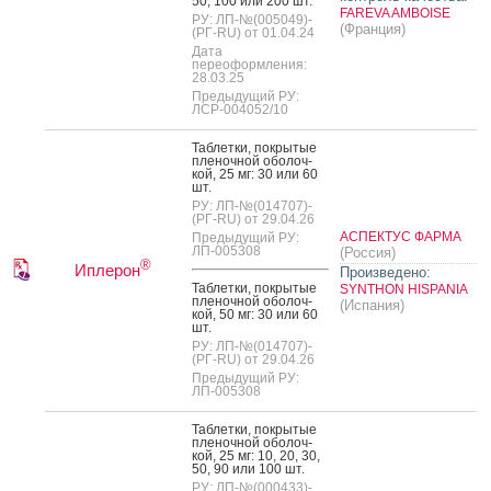
50, 100 или 200 шт.
FAREVA AMBOISE
РУ: ЛП-№(005049)-
(Франция)
(РГ-RU) от 01.04.24
Дата
переоформления:
28.03.25
Предыдущий РУ:
ЛСР-004052/10
Таб­летки, пок­ры­тые
пле­ноч­ной обо­лоч­
кой, 25 мг: 30 или 60
шт.
РУ: ЛП-№(014707)-
(РГ-RU) от 29.04.26
АСПЕКТУС ФАРМА
Предыдущий РУ:
ЛП-005308
(Россия)
®
Иплерон
Произведено:
Таб­летки, пок­ры­тые
SYNTHON HISPANIA
пле­ноч­ной обо­лоч­
(Испания)
кой, 50 мг: 30 или 60
шт.
РУ: ЛП-№(014707)-
(РГ-RU) от 29.04.26
Предыдущий РУ:
ЛП-005308
Таб­летки, пок­ры­тые
пле­ноч­ной обо­лоч­
кой, 25 мг: 10, 20, 30,
50, 90 или 100 шт.
РУ: ЛП-№(000433)-