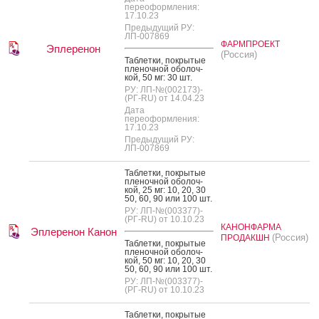
переоформления:
17.10.23
Предыдущий РУ:
ЛП-007869
ФАРМПРОЕКТ
Эплеренон
(Россия)
Таб­летки, пок­ры­тые
пле­ноч­ной обо­лоч­
кой, 50 мг: 30 шт.
РУ: ЛП-№(002173)-
(РГ-RU) от 14.04.23
Дата
переоформления:
17.10.23
Предыдущий РУ:
ЛП-007869
Таб­летки, пок­ры­тые
пле­ноч­ной обо­лоч­
кой, 25 мг: 10, 20, 30
50, 60, 90 или 100 шт.
РУ: ЛП-№(003377)-
(РГ-RU) от 10.10.23
КАНОНФАРМА
Эплеренон Канон
(Россия)
ПРОДАКШН
Таб­летки, пок­ры­тые
пле­ноч­ной обо­лоч­
кой, 50 мг: 10, 20, 30
50, 60, 90 или 100 шт.
РУ: ЛП-№(003377)-
(РГ-RU) от 10.10.23
Таб­летки, пок­ры­тые