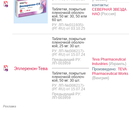
контакты:
Таб­летки, пок­ры­тые
СЕВЕРНАЯ ЗВЕЗДА
пле­ноч­ной обо­лоч­
(Россия)
НАО
кой, 50 мг: 30, 50 или
60 шт.
РУ: ЛП-№(011935)-
(РГ-RU) от 03.10.25
Таб­летки, пок­ры­тые
пле­ноч­ной обо­лоч­
кой, 25 мг: 30 шт.
РУ: ЛП-№(006217)-
(РГ-RU) от 15.07.24
Teva Pharmaceutical
Предыдущий РУ:
ЛП-003959
(Израиль)
Industries
Эплеренон-Тева
Произведено:
TEVA
Таб­летки, пок­ры­тые
Pharmaceutical Works
пле­ноч­ной обо­лоч­
(Венгрия)
кой, 50 мг: 30 шт.
РУ: ЛП-№(006217)-
(РГ-RU) от 15.07.24
Предыдущий РУ:
ЛП-003959
Реклама