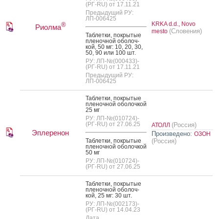
(РГ-RU) от 17.11.21
Предыдущий РУ:
ЛП-006425
KRKA d.d., Novo
®
Риолма
(Словения)
mesto
Таб­летки, пок­ры­тые
пле­ноч­ной обо­лоч­
кой, 50 мг: 10, 20, 30,
50, 90 или 100 шт.
РУ: ЛП-№(000433)-
(РГ-RU) от 17.11.21
Предыдущий РУ:
ЛП-006425
Таб­летки, пок­ры­тые
пле­ноч­ной обо­лоч­кой
25 мг
РУ: ЛП-№(010724)-
(РГ-RU) от 27.06.25
(Россия)
АТОЛЛ
Эплеренон
Произведено:
ОЗОН
Таб­летки, пок­ры­тые
(Россия)
пле­ноч­ной обо­лоч­кой
50 мг
РУ: ЛП-№(010724)-
(РГ-RU) от 27.06.25
Таб­летки, пок­ры­тые
пле­ноч­ной обо­лоч­
кой, 25 мг: 30 шт.
РУ: ЛП-№(002173)-
(РГ-RU) от 14.04.23
Дата