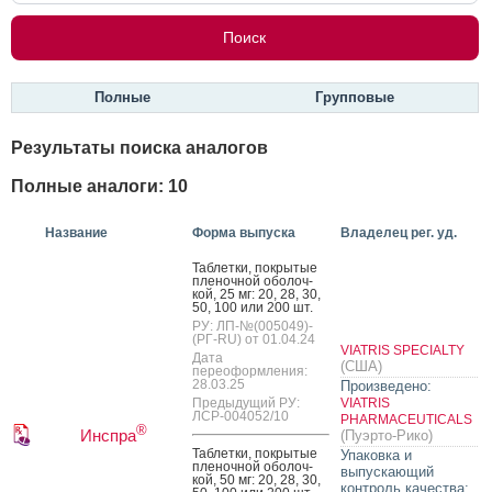
Полные
Групповые
Результаты поиска аналогов
Полные аналоги: 10
Название
Форма выпуска
Владелец рег. уд.
Таб­летки, пок­ры­тые
пле­ноч­ной обо­лоч­
кой, 25 мг: 20, 28, 30,
50, 100 или 200 шт.
РУ: ЛП-№(005049)-
(РГ-RU) от 01.04.24
VIATRIS SPECIALTY
Дата
(США)
переоформления:
28.03.25
Произведено:
Предыдущий РУ:
VIATRIS
ЛСР-004052/10
PHARMACEUTICALS
®
Инспра
(Пуэрто-Рико)
Таб­летки, пок­ры­тые
Упаковка и
пле­ноч­ной обо­лоч­
выпускающий
кой, 50 мг: 20, 28, 30,
контроль качества: