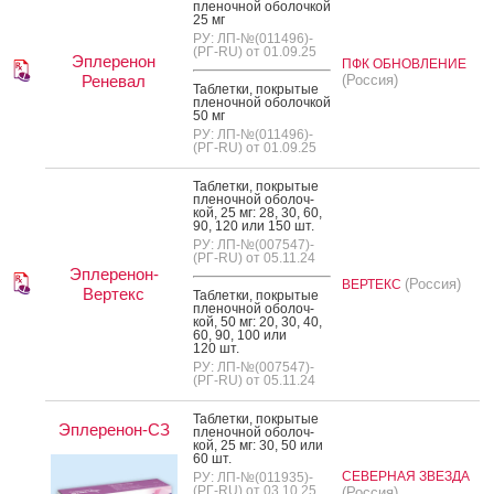
пле­ноч­ной обо­лоч­кой
25 мг
РУ: ЛП-№(011496)-
(РГ-RU) от 01.09.25
Эплеренон
ПФК ОБНОВЛЕНИЕ
Реневал
(Россия)
Таб­летки, пок­ры­тые
пле­ноч­ной обо­лоч­кой
50 мг
РУ: ЛП-№(011496)-
(РГ-RU) от 01.09.25
Таб­летки, пок­ры­тые
пле­ноч­ной обо­лоч­
кой, 25 мг: 28, 30, 60,
90, 120 или 150 шт.
РУ: ЛП-№(007547)-
(РГ-RU) от 05.11.24
Эплеренон-
(Россия)
ВЕРТЕКС
Вертекс
Таб­летки, пок­ры­тые
пле­ноч­ной обо­лоч­
кой, 50 мг: 20, 30, 40,
60, 90, 100 или
120 шт.
РУ: ЛП-№(007547)-
(РГ-RU) от 05.11.24
Таб­летки, пок­ры­тые
Эплеренон-СЗ
пле­ноч­ной обо­лоч­
кой, 25 мг: 30, 50 или
60 шт.
СЕВЕРНАЯ ЗВЕЗДА
РУ: ЛП-№(011935)-
(РГ-RU) от 03.10.25
(Россия)