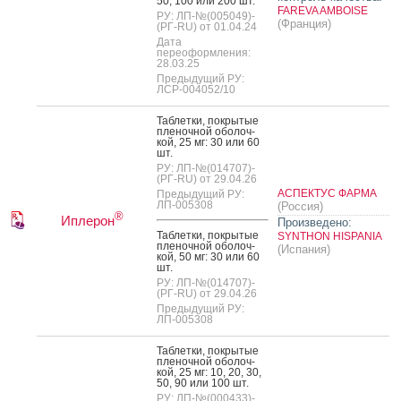
50, 100 или 200 шт.
FAREVA AMBOISE
РУ: ЛП-№(005049)-
(Франция)
(РГ-RU) от 01.04.24
Дата
переоформления:
28.03.25
Предыдущий РУ:
ЛСР-004052/10
Таб­летки, пок­ры­тые
пле­ноч­ной обо­лоч­
кой, 25 мг: 30 или 60
шт.
РУ: ЛП-№(014707)-
(РГ-RU) от 29.04.26
АСПЕКТУС ФАРМА
Предыдущий РУ:
ЛП-005308
(Россия)
®
Иплерон
Произведено:
Таб­летки, пок­ры­тые
SYNTHON HISPANIA
пле­ноч­ной обо­лоч­
(Испания)
кой, 50 мг: 30 или 60
шт.
РУ: ЛП-№(014707)-
(РГ-RU) от 29.04.26
Предыдущий РУ:
ЛП-005308
Таб­летки, пок­ры­тые
пле­ноч­ной обо­лоч­
кой, 25 мг: 10, 20, 30,
50, 90 или 100 шт.
РУ: ЛП-№(000433)-