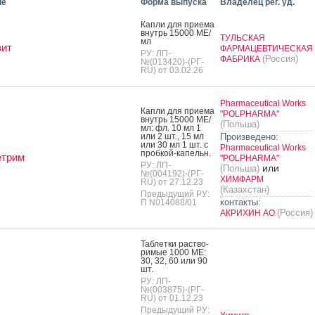
ие
Форма выпуска
Владелец рег. уд.
Кап­ли для при­ема
внутрь 15000 МЕ/
ТУЛЬСКАЯ
мл
вит
ФАРМАЦЕВТИЧЕСКАЯ
РУ: ЛП-
(Россия)
ФАБРИКА
№(013420)-(РГ-
RU) от 03.02.26
Pharmaceutical Works
Кап­ли для при­ема
"POLPHARMA"
внутрь 15000 МЕ/
(Польша)
мл: фл. 10 мл 1
или 2 шт., 15 мл
Произведено:
или 30 мл 1 шт. с
Pharmaceutical Works
проб­кой-ка­пельн.
етрим
"POLPHARMA"
РУ: ЛП-
или
(Польша)
№(004192)-(РГ-
ХИМФАРМ
RU) от 27.12.23
(Казахстан)
Предыдущий РУ:
контакты:
П N014088/01
(Россия)
АКРИХИН АО
Таб­летки рас­тво­
римые 1000 МЕ:
30, 32, 60 или 90
шт.
РУ: ЛП-
№(003875)-(РГ-
RU) от 01.12.23
Предыдущий РУ: