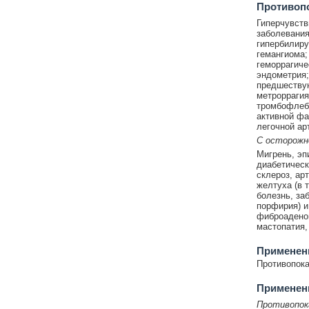
Противоп
Гиперчувств
заболевания
гипербилиру
гемангиома;
геморрагиче
эндометрия;
предшествую
метроррагия
тромбофлеби
активной фа
легочной ар
C осторож
Мигрень, эп
диабетическ
склероз, ар
желтуха (в 
болезнь, за
порфирия) и
фиброаденом
мастопатия,
Применени
Противопока
Применен
Противопок