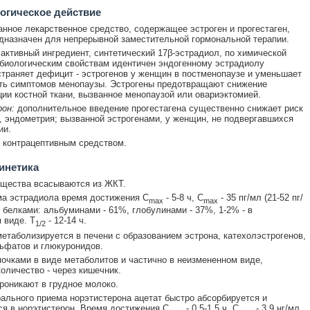
огическое действие
нное лекарственное средство, содержащее эстроген и прогестаген,
дназначен для непрерывной заместительной гормональной терапии.
:
активный ингредиент, синтетический 17β-эстрадиол, по химической
 биологическим свойствам идентичен эндогенному эстрадиолу
страняет дефицит - эстрогенов у женщин в постменопаузе и уменьшает
ть симптомов менопаузы. Эстрогены предотвращают снижение
ии костной ткани, вызванное менопаузой или овариэктомией.
рон:
дополнительное введение прогестагена существенно снижает риск
, эндометрия; вызванной эстрогенами, у женщин, не подвергавшихся
ии.
 контрацептивным средством.
инетика
ещества всасываются из ЖКТ.
а эстрадиола время достижения С
- 5-8 ч, С
- 35 пг/мл (21-52 пг/
max
max
с белками: альбуминами - 61%, глобулинами - 37%, 1-2% - в
 виде. Т
- 12-14 ч.
1/2
етаболизируется в печени с образованием эстрона, катехолэстрогенов,
ьфатов и глюкуронидов.
очками в виде метаболитов и частично в неизмененном виде,
оличество - через кишечник.
роникают в грудное молоко.
ального приема норэтистерона ацетат быстро абсорбируется и
я в норэтистерон. Время достижения С
- 0.5-1.5 ч, С
- 3.9 нг/мл