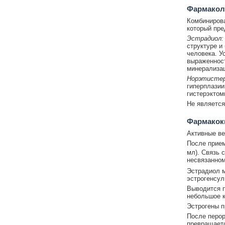
Фармакол
Комбинирова
который пре
Эстрадиол
структуре и
человека. У
выраженнос
минерализац
Норэтисте
гиперплазии
гистерэктом
Не является
Фармакок
Активные в
После прием
мл). Связь 
несвязанном
Эстрадиол м
эстрогенсул
Выводится п
небольшое к
Эстрогены п
После перор
превращаетс