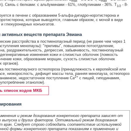
max
max
мл). Связь с белками: с альбуминами - 61%, глобулинами - 36%. Т
- 8-
1/2
уется в печени с образованием 5-альфа-дигидро-норэтистерона и
орэтистерона, которые выводятся, главным образом, с мочой в виде
и глюкуронидных конъюгатов.
 активных веществ препарата Эвиана
еские расстройства в постменопаузный период (не ранее чем через 1
аступления менопаузы): "приливы", повышенное потоотделение,
на, раздражительность, депрессия, забывчивость, постменопаузный
 дегенеративные изменения кожи и слизистых оболочек (ломкость
ончение кожи, образование морщин, сухость слизистых оболочек
 органов).
а постменопаузного остеопороза (принадлежность к европейской или
асе, низкорослость, дефицит массы тела, ранняя менопауза, остеопороз
2+
анамнезе, недостаточное поступление Ca
с пищей, гиподинамия,
оупотребление этанолом).
ь список кодов МКБ
зирования
именения и режим дозирования конкретного препарата зависят от
 выпуска и других факторов. Оптимальный режим дозирования
т врач. Следует строго соблюдать соответствие используемой
нной формы конкретного препарата показаниям к применению и