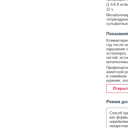
(1.4-6.8 нг/
11 ч.
Метаболизир
тетрагидрон
сульфатных 
Показания
Климактерич
год после н
нарушения с
остеопороз,
ногтей, ист
мочеполовых
Профилактик
азиатской р
в семейном 
курение, зл
Открыт
Режим до
Способ пр
его формы
определяе
лекарстве