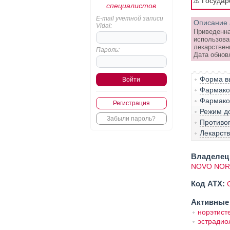
⚠️ Госуда
специалистов
E-mail учетной записи
Описание 
Vidal:
Приведенна
использова
лекарствен
Пароль:
Дата обнов
Форма вы
Фармако-
Фармако
Регистрация
Режим д
Забыли пароль?
Противо
Лекарст
Владелец 
NOVO NORD
Код ATX:
Активные
норэтист
эстрадио