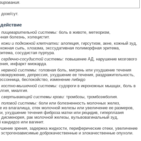
зирования.
 дозе/сут.
 действие
 пищеварительной системы:
боль в животе, метеоризм,
ная болезнь, холецистит.
 кожи и подкожной клетчатки:
алопеция, гирсутизм, акне, кожный зуд,
 кожная сыпь, хлоазма, экссудативная полиморфная эритема,
ритема, сосудистая пурпура.
 сердечно-сосудистой системы:
повышение АД, нарушение мозгового
ния, инфаркт миокарда.
 нервной системы:
головная боль, мигрень или ухудшение течения
ловокружение, депрессия, ухудшение ее течения, раздражительность,
ессонница, беспокойство, изменение либидо
 костно-мышечной системы:
судороги в икроножных мышцах, боль в
алгия, миалгия.
 свертывающей системы крови:
тромбозы, тромбоэмболия.
 половой системы:
боли или болезненность молочных желез,
е из влагалища, отек молочной железы или увеличение ее размеров,
и, ухудшение течения фиброза матки или рецидив, гиперплазия
 дисменорея, рак молочной железы, вульвовагинальный зуд,
 кандидоз или вагинит.
ушение зрения, задержка жидкости, периферические отеки, увеличение
 эстрогензависимые доброкачественные и злокачественные опухоли.