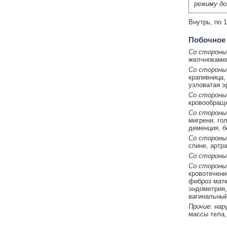
режиму до
Внутрь, по 1
Побочное
Со стороны
желчнокамен
Со стороны
крапивница,
узловатая э
Со стороны
кровообраще
Со стороны
мигрени, го
деменция, б
Со стороны
спине, артр
Со стороны
Со стороны
кровотечени
фиброз матк
эндометрия,
вагинальный
Прочие
: нар
массы тела,