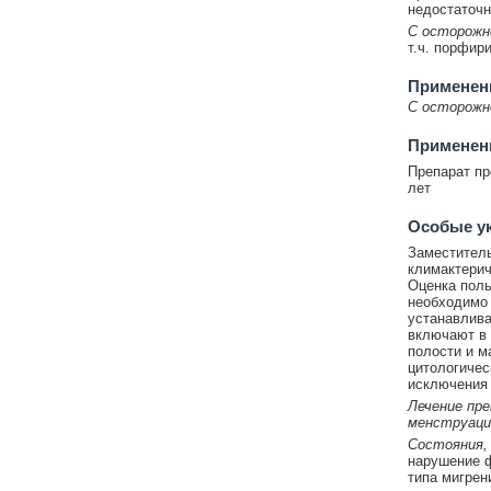
недостаточн
C осторожн
т.ч. порфири
Применен
C осторожн
Применени
Препарат пр
лет
Особые у
Заместитель
климактерич
Оценка поль
необходимо 
устанавлива
включают в 
полости и ма
цитологичес
исключения 
Лечение пр
менструация
Состояния,
нарушение ф
типа мигрен