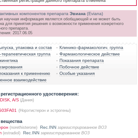
рственная регистрация данного препарата отменена
активных компонентов препарата
Эвиана
(Eviana)
я научная информация является обобщающей и не может быть
на для принятия решения о возможности применения конкретного
ного препарата.
ления: 2017.06.05
пуска, упаковка и состав
Клинико-фармакологич. группа
терапевтическая группа
Фармакологическое действие
кинетика
Показания препарата
озирования
Побочное действие
показания к применению
Особые указания
венное взаимодействие
регистрационного удостоверения:
ISK, A/S
(Дания)
G03FA01
(Норэтистерон и эстрогены)
 вещества
ерон
Rec.INN
(norethisterone)
зарегистрированное ВОЗ
л
Rec.INN
(estradiol)
зарегистрированное ВОЗ