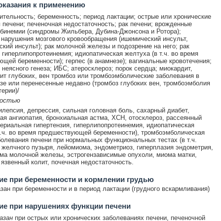
оказания к применению
ительность; беременность; период лактации; острые или хронические
 печени; печеночная недостаточность; рак печени; врожденные
бинемии (синдромы Жильбера, Дубина-Джонсона и Ротора);
 нарушения мозгового кровообращения (ишемический инсульт,
ский инсульт); рак молочной железы и подозрение на него; рак
 гиперлипопротеинемия; идиопатическая желтуха (в т.ч. во время
щей беременности); герпес (в анамнезе); вагинальные кровотечения;
 неясного генеза; ИБС; атеросклероз; порок сердца; миокардит,
т глубоких, вен тромбоз или тромбоэмболические заболевания в
зе или перенесенные недавно (тромбоз глубоких вен, тромбоэмболия
терии)/
ностью
илепсия, депрессия, сильная головная боль, сахарный диабет,
ая ангиопатия, бронхиальная астма, ХСН, отосклероз, рассеянный
териальная гипертензия, гиперлипопротеинемия, идиопатическая
т.ч. во время предшествующей беременности), тромбоэмболическая
болевания печени при нормальных функциональных тестах (в т.ч.
 желчного пузыря, лейомиома, эндометриоз, гиперплазия эндометрия,
а молочной железы, эстрогензависимые опухоли, миома матки,
 язвенный колит, почечная недостаточность.
е при беременности и кормлении грудью
зан при беременности и в период лактации (грудного вскармливания)
ие при нарушениях функции печени
азан
при острых или хронических заболеваниях печени, печеночной