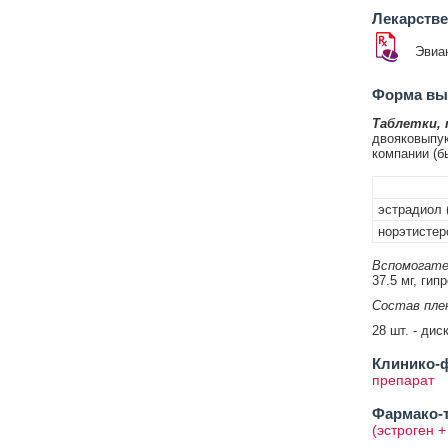
Лекарств
Эвиа
Форма вып
Таблетки,
двояковыпук
компании (б
эстрадиол 
норэтистер
Вспомогате
37.5 мг, гипр
Состав плен
28 шт. - дис
Клинико-ф
препарат
Фармако-т
(эстроген +