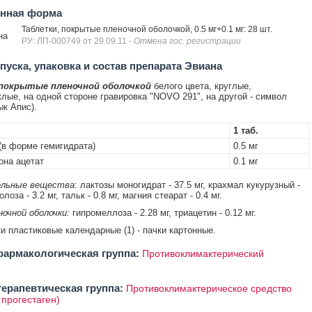
енная форма
Таблетки, покрытые пленочной оболочкой, 0.5 мг+0.1 мг: 28 шт.
на
РУ: ЛП-000749 от 29.09.11
- Отмена гос. регистрации
уска, упаковка и состав препарата Эвиана
 покрытые пленочной оболочкой
белого цвета, круглые,
лые, на одной стороне гравировка "NOVO 291", на другой - символ
ык Апис).
1 таб.
(в форме гемигидрата)
0.5 мг
она ацетат
0.1 мг
льные вещества
: лактозы моногидрат - 37.5 мг, крахмал кукурузный -
олоза - 3.2 мг, тальк - 0.8 мг, магния стеарат - 0.4 мг.
очной оболочки:
гипромеллоза - 2.28 мг, триацетин - 0.12 мг.
ки пластиковые календарные (1) - пачки картонные.
армакологическая группа:
Противоклимактерический
ерапевтическая группа:
Противоклимактерическое средство
 прогестаген)