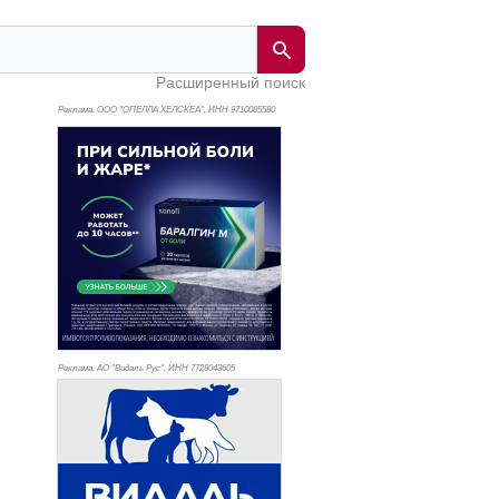
Расширенный поиск
Реклама. ООО "ОПЕЛЛА ХЕЛСКЕА", ИНН 971
0085580
Реклама. АО "Видаль Рус", ИНН 772
8043605