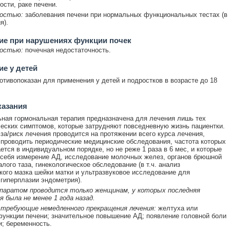
ости, раке печени.
остью:
заболевания печени при нормальных функциональных тестах (в
я).
ие при нарушениях функции почек
остью:
почечная недостаточность.
е у детей
отивопоказан для применения у детей и подростков в возрасте до 18
казания
ная гормональная терапия предназначена для лечения лишь тех
еских симптомов, которые затрудняют повседневную жизнь пациентки.
за/риск лечения проводится на протяжении всего курса лечения,
проводить периодические медицинские обследования, частота которых
ется в индивидуальном порядке, но не реже 1 раза в 6 мес, и которые
себя измерение АД, исследование молочных желез, органов брюшной
лого таза, гинекологическое обследование (в т.ч. анализ
кого мазка шейки матки и ультразвуковое исследование для
гиперплазии эндометрия).
епаратом проводится только женщинам, у которых последняя
 была не менее 1 года назад.
 требующие немедленного прекращения лечения:
желтуха или
ункции печени; значительное повышение АД; появление головной боли
и; беременность.