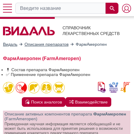
СПРАВОЧНИК
ЛЕКАРСТВЕННЫХ СРЕДСТВ
Видаль
Описания препаратов
ФармАмеропен
ФармАмеропен (FarmAmeropen)
💊 Состав препарата ФармАмеропен
✅ Применение препарата ФармАмеропен
Поиск аналогов
Взаимодействие
Описание активных компонентов препарата
ФармАмеропен
(FarmAmeropen)
Приведенная научная информация является обобщающей и не
может быть использована для принятия решения о возможности
применения конкретного лекарственного препарата.