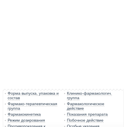
Форма выпуска, упаковка и
Клинико-фармакологич.
состав
группа
Фармако-терапевтическая
Фармакологическое
группа
действие
Фармакокинетика
Показания препарата
Режим дозирования
Побочное действие
Противопоказания к
Особые указания