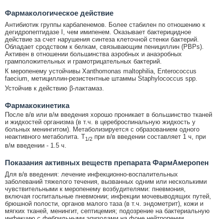
Фармакологическое действие
Антибиотик группы карбапенемов. Более стабилен по отношению к
дегидропептидазе I, чем имипенем. Оказывает бактерицидное
действие за счет нарушения синтеза клеточной стенки бактерий.
Обладает сродством к белкам, связывающим пенициллин (PBPs).
Активен в отношении большинства аэробных и анаэробных
грамположительных и грамотрицательных бактерий.
К меропенему устойчивы Xanthomonas maltophilia, Enterococcus
faecium, метициллин-резистентные штаммы Staphylococcus spp.
Устойчив к действию β-лактамаз.
Фармакокинетика
После в/в или в/м введения хорошо проникает в большинство тканей
и жидкостей организма (в т.ч. в цереброспинальную жидкость у
больных менингитом). Метаболизируется с образованием одного
неактивного метаболита. T
при в/в введении составляет 1 ч, при
1/2
в/м введении - 1.5 ч.
Показания активных веществ препарата ФармАмеропен
Для в/в введения: лечение инфекционно-воспалительных
заболеваний тяжелого течения, вызванных одним или несколькими
чувствительными к меропенему возбудителями: пневмония,
включая госпитальные пневмонии; инфекции мочевыводящих путей,
брюшной полости, органов малого таза (в т.ч. эндометрит), кожи и
мягких тканей, менингит, септицемия; подозрение на бактериальную
инфекцию с фебрильными эпизодами на фоне нейтропении