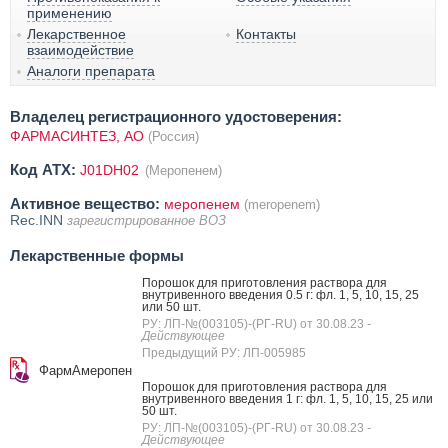
применению
Лекарственное
Контакты
взаимодействие
Аналоги препарата
Владелец регистрационного удостоверения:
ФАРМАСИНТЕЗ, АО
(Россия)
Код ATX:
J01DH02
(Меропенем)
Активное вещество:
меропенем
(meropenem)
Rec.INN
зарегистрированное ВОЗ
Лекарственные формы
Порошок для приготовления раствора для
внутривенного введения 0.5 г: фл. 1, 5, 10, 15, 25
или 50 шт.
РУ: ЛП-№(003105)-(РГ-RU) от 30.08.23
-
Действующее
Предыдущий РУ: ЛП-005985
ФармАмеропен
Порошок для приготовления раствора для
внутривенного введения 1 г: фл. 1, 5, 10, 15, 25 или
50 шт.
РУ: ЛП-№(003105)-(РГ-RU) от 30.08.23
-
Действующее