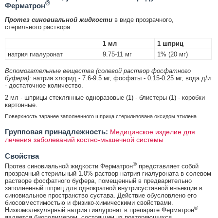
®
Ферматрон
Протез синовиальной жидкости
в виде прозрачного,
стерильного раствора.
1 мл
1 шприц
натрия гиалуронат
9.75-11 мг
1% (20 мг)
Вспомогательные вещества (солевой раствор фосфатного
буфера):
натрия хлорид - 7.6-9.5 мг, фосфаты - 0.15-0.25 мг, вода д/и
- достаточное количество.
2 мл - шприцы стеклянные одноразовые (1) - блистеры (1) - коробки
картонные.
Поверхность заранее заполненного шприца стерилизована оксидом этилена.
Групповая принадлежность:
Медицинское изделие для
лечения заболеваний костно-мышечной системы
Свойства
®
Протез синовиальной жидкости Ферматрон
представляет собой
прозрачный стерильный 1.0% раствор натрия гиалуроната в солевом
растворе фосфатного буфера, помещенный в предварительно
заполненный шприц для однократной внутрисуставной инъекции в
синовиальное пространство сустава. Действие обусловлено его
биосовместимостью и физико-химическими свойствами.
®
Низкомолекулярный натрия гиалуронат в препарате Ферматрон
является биополимером, состоящим из повторяющихся