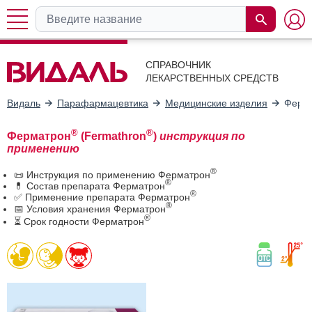
СПРАВОЧНИК
ЛЕКАРСТВЕННЫХ СРЕДСТВ
Видаль
Парафармацевтика
Медицинские изделия
Ферм
®
®
Ферматрон
(Fermathron
)
инструкция по
применению
®
📜 Инструкция по применению Ферматрон
®
💊 Состав препарата Ферматрон
®
✅ Применение препарата Ферматрон
®
📅 Условия хранения Ферматрон
®
⏳ Срок годности Ферматрон