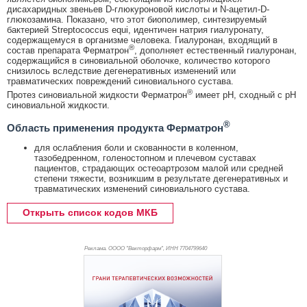
дисахаридных звеньев D-глюкуроновой кислоты и N-ацетил-D-
глюкозамина. Показано, что этот биополимер, синтезируемый
бактерией Streptococcus equi, идентичен натрия гиалуронату,
содержащемуся в организме человека. Гиалуронан, входящий в
®
состав препарата Ферматрон
, дополняет естественный гиалуронан,
содержащийся в синовиальной оболочке, количество которого
снизилось вследствие дегенеративных изменений или
травматических повреждений синовиального сустава.
®
Протез синовиальной жидкости Ферматрон
имеет рН, сходный с рН
синовиальной жидкости.
®
Область применения продукта Ферматрон
для ослабления боли и скованности в коленном,
тазобедренном, голеностопном и плечевом суставах
пациентов, страдающих остеоартрозом малой или средней
степени тяжести, возникшим в результате дегенеративных и
травматических изменений синовиального сустава.
Открыть список кодов МКБ
Реклама. ОООО "Векторфарм", ИНН 770
4799640