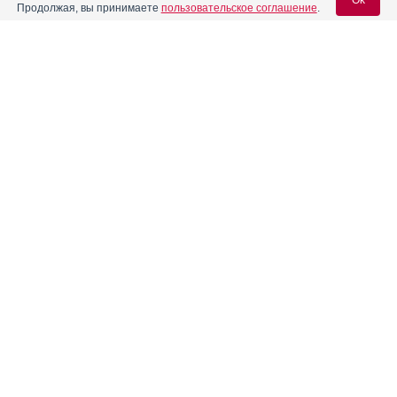
Ok
Продолжая, вы принимаете
пользовательское соглашение
.
Вход для специалистов
E-mail учетной записи Vidal:
Пароль:
Регистрация
Забыли пароль?