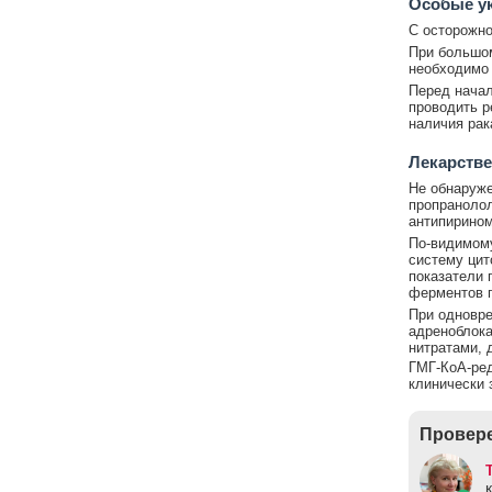
Особые у
С осторожно
При большом
необходимо 
Перед начал
проводить р
наличия рак
Лекарстве
Не обнаруже
пропранолол
антипирином
По-видимому
систему цит
показатели
ферментов п
При одновр
адреноблока
нитратами, 
ГМГ-КоА-ред
клинически 
Провере