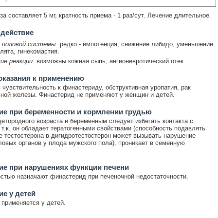
а составляет 5 мг, кратность приема - 1 раз/сут. Лечение длительное.
 действие
 половой системы:
редко - импотенция, снижение либидо, уменьшение
лята, гинекомастия.
ие реакции:
возможны кожная сыпь, ангионевротический отек.
оказания к применению
чувствительность к финастериду, обструктивная уропатия, рак
ной железы. Финастерид не применяют у женщин и детей.
е при беременности и кормлении грудью
тородного возраста и беременным следует избегать контакта с
 т.к. он обладает тератогенными свойствами (способность подавлять
 тестостерона в дигидротестостерон может вызывать нарушение
ловых органов у плода мужского пола), проникает в семенную
ие при нарушениях функции печени
стью назначают финастерид при печеночной недостаточности.
е у детей
 применяется у детей.