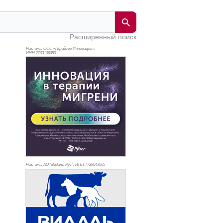
Расширенный поиск
Реклама. ООО «Пфайзер Инновации»,
ИНН 770
3106050
Реклама. АО "Видаль Рус", ИНН 772
8043605