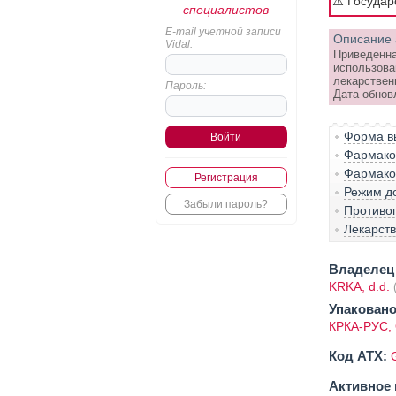
⚠️ Госуда
специалистов
E-mail учетной записи
Описание 
Vidal:
Приведенна
использова
лекарствен
Пароль:
Дата обнов
Форма вы
Фармако-
Фармако
Регистрация
Режим д
Забыли пароль?
Противо
Лекарст
Владелец 
KRKA, d.d.
Упаковано
КРКА-РУС
Код ATX:
Активное 