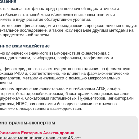
казания
стью назначают финастерид при печеночной недостаточности.
 объеме остаточной мочи и/или резко сниженном токе мочи
иметь в виду развитие обструктивной уропатии.
ом лечения финастеридом и периодически в процессе лечения следует
ектальное исследование, а также исследование другими методами на
а предстательной железы.
нное взаимодействие
но клинически значимого взаимодействия финастерида с
ом, дигоксином, глибуридом, варфарином, теофиллином и
.
, финастерид не оказывает существенного влияния на ферментную
охрома Р450 и, соответственно, не влияет на фармакокинетические
 препаратов, метаболизирующихся с помощью микросомальных
ечени.
еменном применении финастерида с ингибиторами АПФ, альфа-
торами, бета-адреноблокаторами, блокаторами кальциевых каналов,
диуретиками, блокаторами гистаминовых H
-рецепторов, ингибиторами
2
уктазы, НПВС, хинолонами и бензодиазепинами не отмечено
значимого лекарственного взаимодействия.
но врачом-экспертом
Толмачева Екатерина Александровна
кандидат медицинских наук, стаж 45 лет