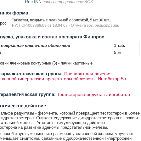
Rec.INN
зарегистрированное ВОЗ
енная форма
Таблетки, покрытые пленочной оболочкой, 5 мг: 30 шт.
рос
РУ: ЛСР-002869/08 от 18.04.08
- Отмена гос. регистрации
уска, упаковка и состав препарата Финпрос
 покрытые пленочной оболочкой
1 таб.
д
5 мг
ковки ячейковые контурные (3) - пачки картонные.
армакологическая группа:
Препарат для лечения
твенной гиперплазии предстательной железы. Ингибитор 5α-
ерапевтическая группа:
Тестостерона редуктазы ингибитор
огическое действие
-альфа редуктазы - фермента, который превращает тестостерон в более
гидротестостерон. Снижает содержание дигидротестостерона в крови и
тательной железы. Угнетает стимулирующее действие
остерона на развитие аденомы предстательной железы.
 способствует уменьшению размеров увеличенной железы, улучшает
уменьшает симптомы, связанные с доброкачественной гипертрофией