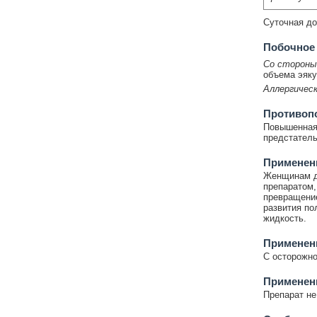
Суточная доз
Побочное
Со стороны
объема эяку
Аллергическ
Противоп
Повышенная 
предстатель
Применени
Женщинам де
препаратом,
превращение
развития по
жидкость.
Применен
С осторожно
Применени
Препарат не