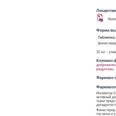
Лекарств
Финп
Форма вып
Таблетки,
финастери
10 шт. - упа
Клинико-ф
доброкачес
редуктазы
Фармако-т
Фармакол
Ингибитор 5
активный ди
ткани предс
дигидротест
Финастерид
ток мочи и 