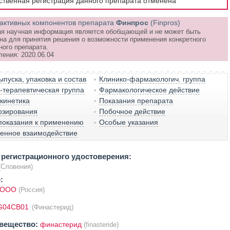
рственная регистрация данного препарата отменена
активных компонентов препарата
Финпрос
(Finpros)
я научная информация является обобщающей и не может быть
на для принятия решения о возможности применения конкретного
ного препарата.
ления: 2020.06.04
пуска, упаковка и состав
Клинико-фармакологич. группа
терапевтическая группа
Фармакологическое действие
кинетика
Показания препарата
озирования
Побочное действие
показания к применению
Особые указания
венное взаимодействие
регистрационного удостоверения:
(Словения)
:
, ООО
(Россия)
G04CB01
(Финастерид)
вещество:
финастерид
(finasteride)