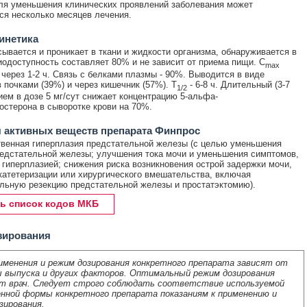
ля уменьшения клинических проявлений заболевания может
ся несколько месяцев лечения.
инетика
ывается и проникает в ткани и жидкости организма, обнаруживается в
иодоступность составляет 80% и не зависит от приема пищи. C
max
 через 1-2 ч. Связь с белками плазмы - 90%. Выводится в виде
 почками (39%) и через кишечник (57%). T
- 6-8 ч. Длительный (3-7
1/2
ием в дозе 5 мг/сут снижает концентрацию 5-альфа-
остерона в сыворотке крови на 70%.
 активных веществ препарата Финпрос
венная гиперплазия предстательной железы (с целью уменьшения
едстательной железы; улучшения тока мочи и уменьшения симптомов,
 гиперплазией; снижения риска возникновения острой задержки мочи,
атетеризации или хирургического вмешательства, включая
льную резекцию предстательной железы и простатэктомию).
ь список кодов МКБ
зирования
именения и режим дозирования конкретного препарата зависят от
 выпуска и других факторов. Оптимальный режим дозирования
т врач. Следует строго соблюдать соответствие используемой
нной формы конкретного препарата показаниям к применению и
зирования.