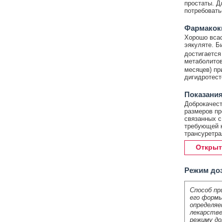
простаты. Д
потребовать
Фармакок
Хорошо всас
эякуляте. Б
достигается
метаболитов
месяцев) пр
дигидротест
Показания
Доброкачест
размеров пр
связанных с
требующей к
трансуретра
Открыт
Режим до
Способ пр
его формы
определяе
лекарстве
режиму до