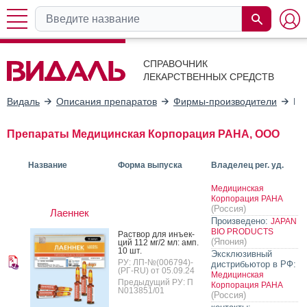
СПРАВОЧНИК
ЛЕКАРСТВЕННЫХ СРЕДСТВ
Видаль
Описания препаратов
Фирмы-производители
Ме
Препараты Медицинская Корпорация РАНА, ООО
Название
Форма выпуска
Владелец рег. уд.
Медицинская
Корпорация РАНА
(Россия)
Лаеннек
Произведено:
JAPAN
BIO PRODUCTS
Рас­твор для инъ­ек­
(Япония)
ций 112 мг/2 мл: амп.
10 шт.
Эксклюзивный
РУ: ЛП-№(006794)-
дистрибьютор в РФ:
(РГ-RU) от 05.09.24
Медицинская
Предыдущий РУ: П
Корпорация РАНА
N013851/01
(Россия)