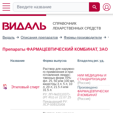
СПРАВОЧНИК
ЛЕКАРСТВЕННЫХ СРЕДСТВ
Видаль
Описания препаратов
Фирмы-производители
ФА
Препараты ФАРМАЦЕВТИЧЕСКИЙ КОМБИНАТ, ЗАО
Название
Форма выпуска
Владелец рег. уд.
Рас­твор для на­руж­но­
го при­мене­ния и при­
готов­ле­ния ле­карс­
НИИ МЕДИЦИНЫ И
твен­ных форм 70%:
СТАНДАРТИЗАЦИИ
фл. 25, 50 или 100 мл,
(Россия)
ка­нис­тры 3 л, 5 л, 10
Этиловый спирт
л, 20 л, 21.5 л или
Произведено:
31.5 л.
ФАРМАЦЕВТИЧЕСКИ
РУ: ЛП-№(011037)-
Й КОМБИНАТ
(РГ-RU) от 22.07.25
(Россия)
Предыдущий РУ:
ЛСР-009320/08