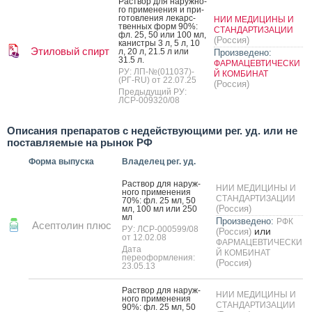
Рас­твор для на­руж­но­
го при­мене­ния и при­
готов­ле­ния ле­карс­
НИИ МЕДИЦИНЫ И
твен­ных форм 90%:
СТАНДАРТИЗАЦИИ
фл. 25, 50 или 100 мл,
(Россия)
ка­нис­тры 3 л, 5 л, 10
Этиловый спирт
л, 20 л, 21.5 л или
Произведено:
31.5 л.
ФАРМАЦЕВТИЧЕСКИ
РУ: ЛП-№(011037)-
Й КОМБИНАТ
(РГ-RU) от 22.07.25
(Россия)
Предыдущий РУ:
ЛСР-009320/08
Описания препаратов с недействующими рег. уд. или не
поставляемые на рынок РФ
Форма выпуска
Владелец рег. уд.
Рас­твор для на­руж­
НИИ МЕДИЦИНЫ И
но­го при­мене­ния
СТАНДАРТИЗАЦИИ
70%: фл. 25 мл, 50
(Россия)
мл, 100 мл или 250
мл
Произведено:
РФК
Асептолин плюс
РУ: ЛСР-000599/08
или
(Россия)
от 12.02.08
ФАРМАЦЕВТИЧЕСКИ
Дата
Й КОМБИНАТ
переоформления:
(Россия)
23.05.13
Рас­твор для на­руж­
НИИ МЕДИЦИНЫ И
но­го при­мене­ния
СТАНДАРТИЗАЦИИ
90%: фл. 25 мл, 50