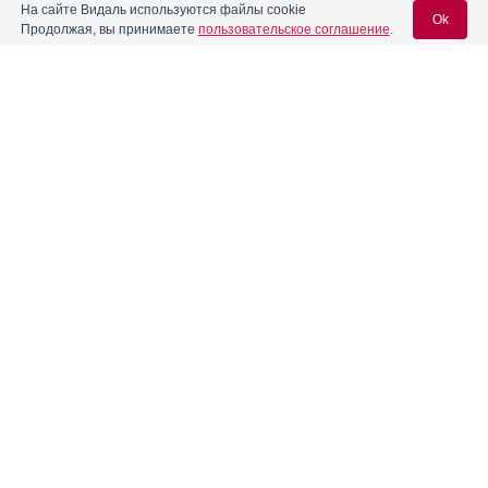
На сайте Видаль используются файлы cookie
Ok
Продолжая, вы принимаете
пользовательское соглашение
.
Вход для специалистов
E-mail учетной записи Vidal:
Пароль:
Реклама. АО «Р-Фарм», ИНН 772
6311464
Регистрация
Забыли пароль?