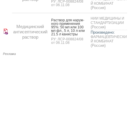
РУ: ЛСР-008824/08
Й КОМБИНАТ
от 06.11.08
(Россия)
НИИ МЕДИЦИНЫ И
Рас­твор для на­руж­
СТАНДАРТИЗАЦИИ
но­го при­мене­ния
Медицинский
(Россия)
95%: 50 мл или 100
мл фл., 5 л, 10 л или
антисептический
Произведено:
21.5 л ка­нис­тры
раствор
ФАРМАЦЕВТИЧЕСКИ
РУ: ЛСР-008824/08
Й КОМБИНАТ
от 06.11.08
(Россия)
Реклама