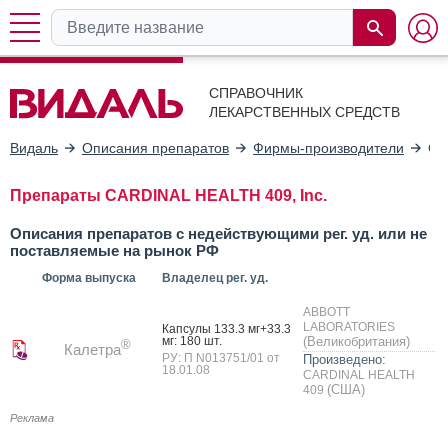
СПРАВОЧНИК
ЛЕКАРСТВЕННЫХ СРЕДСТВ
Видаль
Описания препаратов
Фирмы-производители
CA
Препараты CARDINAL HEALTH 409, Inc.
Описания препаратов с недействующими рег. уд. или не
поставляемые на рынок РФ
Форма выпуска
Владелец рег. уд.
ABBOTT
LABORATORIES
Кап­су­лы 133.3 мг+33.3
мг: 180 шт.
(Великобритания)
®
Калетра
РУ: П N013751/01 от
Произведено:
18.01.08
CARDINAL HEALTH
(США)
409
Реклама