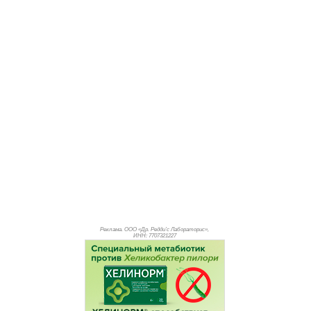
Реклама. ООО «Др. Редди’с Лабораторис»,
ИНН: 770
7321227