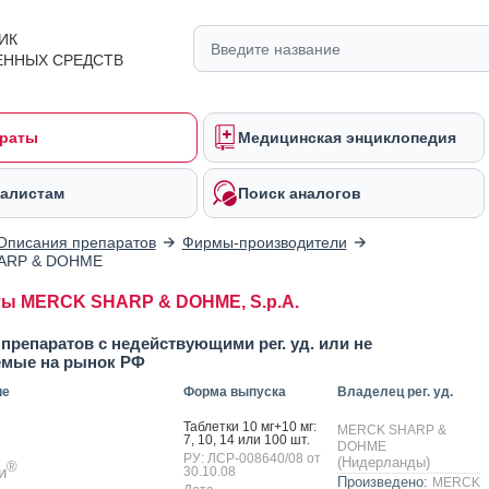
ИК
ЕННЫХ СРЕДСТВ
раты
Медицинская энциклопедия
алистам
Поиск аналогов
Описания препаратов
Фирмы-производители
ARP & DOHME
ы MERCK SHARP & DOHME, S.p.A.
препаратов с недействующими рег. уд. или не
емые на рынок РФ
ие
Форма выпуска
Владелец рег. уд.
Таб­летки 10 мг+10 мг:
MERCK SHARP &
7, 10, 14 или 100 шт.
DOHME
РУ: ЛСР-008640/08 от
(Нидерланды)
®
и
30.10.08
Произведено:
MERCK