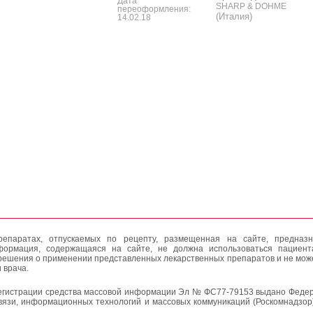
Дата
SHARP & DOHME
переоформления:
(Италия)
14.02.18
епаратах, отпускаемых по рецепту, размещенная на сайте, предназн
формация, содержащаяся на сайте, не должна использоваться пациен
решения о применении представленных лекарственных препаратов и не мож
 врача.
егистрации средства массовой информации Эл № ФС77-79153 выдано Федер
вязи, информационных технологий и массовых коммуникаций (Роскомнадзор