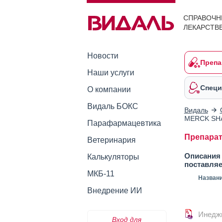
СПРАВОЧН
ЛЕКАРСТВ
Новости
Препа
Наши услуги
Специ
О компании
Видаль БОКС
Видаль
MERCK SH
Парафармацевтика
Препарат
Ветеринария
Описания 
Калькуляторы
поставля
МКБ-11
Назван
Внедрение ИИ
Инедж
Вход для