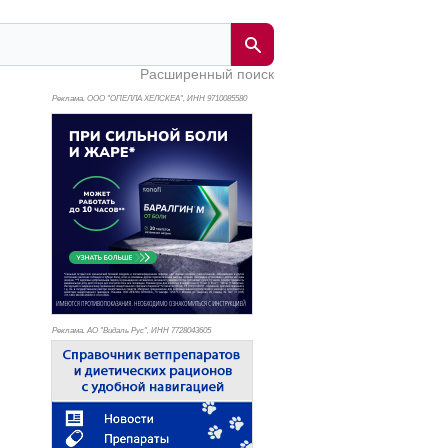
Расширенный поиск
Реклама. ООО "ОПЕЛЛА ХЕЛСКЕА", ИНН 971
0085580
Реклама. АО "Видаль Рус", ИНН 772
8043605