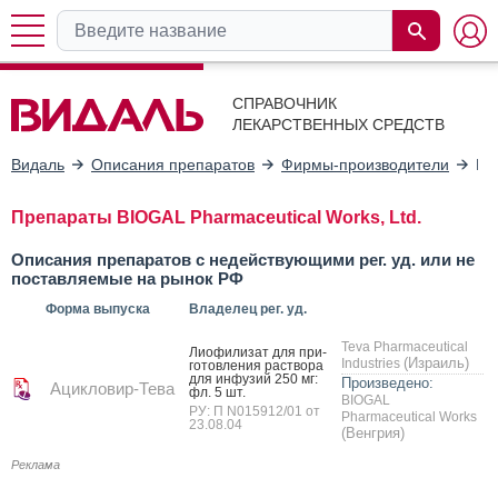
СПРАВОЧНИК
ЛЕКАРСТВЕННЫХ СРЕДСТВ
Видаль
Описания препаратов
Фирмы-производители
BI
Препараты BIOGAL Pharmaceutical Works, Ltd.
Описания препаратов с недействующими рег. уд. или не
поставляемые на рынок РФ
Форма выпуска
Владелец рег. уд.
Teva Pharmaceutical
Ли­офи­лизат для при­
(Израиль)
Industries
готов­ле­ния рас­тво­ра
для ин­фу­зий 250 мг:
Произведено:
Ацикловир-Тева
фл. 5 шт.
BIOGAL
РУ: П N015912/01 от
Pharmaceutical Works
23.08.04
(Венгрия)
Реклама