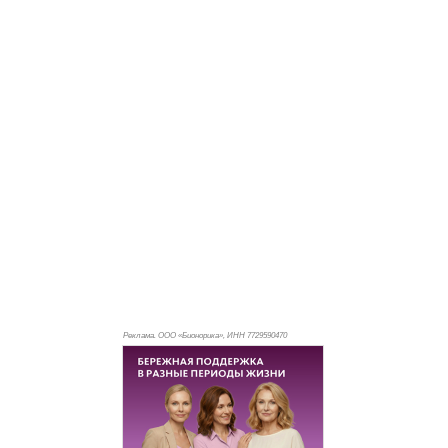
Реклама. ООО «Бионорика», ИНН 772
9590470