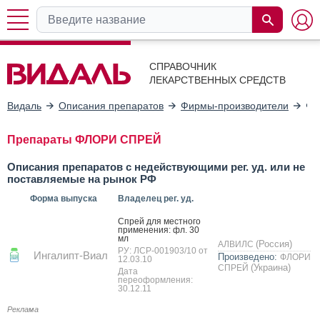
СПРАВОЧНИК
ЛЕКАРСТВЕННЫХ СРЕДСТВ
Видаль
Описания препаратов
Фирмы-производители
ФЛ
Препараты ФЛОРИ СПРЕЙ
Описания препаратов с недействующими рег. уд. или не
поставляемые на рынок РФ
Форма выпуска
Владелец рег. уд.
Спрей для мес­тно­го
при­мене­ния: фл. 30
мл
(Россия)
АЛВИЛС
РУ: ЛСР-001903/10 от
Ингалипт-Виал
Произведено:
ФЛОРИ
12.03.10
(Украина)
СПРЕЙ
Дата
переоформления:
30.12.11
Реклама