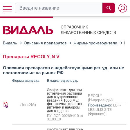
СПРАВОЧНИК
ЛЕКАРСТВЕННЫХ СРЕДСТВ
Видаль
Описания препаратов
Фирмы-производители
RE
Препараты RECOLY, N.V.
Описания препаратов с недействующими рег. уд. или не
поставляемые на рынок РФ
Форма выпуска
Владелец рег. уд.
Ли­офи­лизат для при­
готов­ле­ния рас­тво­ра
RECOLY
для внут­ри­вен­но­го
(Нидерланды)
вве­дения 1000 МЕ:
фл. в компл. с рас­тво­
ЛонгЭйт
Произведено:
LBF-
рите­лем и на­бором
LES ULIS SITE
для вве­дения
(Франция)
РУ: ЛСР-002694/10 от
31.03.10
Ли­офи­лизат для при­