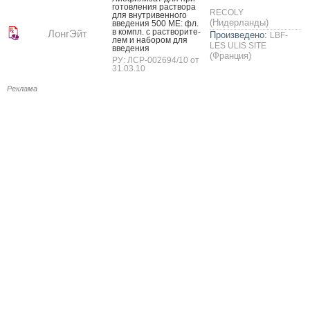
готов­ле­ния рас­тво­ра
RECOLY
для внут­ри­вен­но­го
(Нидерланды)
вве­дения 500 МЕ: фл.
в компл. с рас­тво­рите­
ЛонгЭйт
Произведено:
LBF-
лем и на­бором для
LES ULIS SITE
вве­дения
(Франция)
РУ: ЛСР-002694/10 от
31.03.10
Реклама