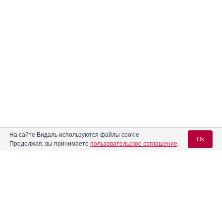
На сайте Видаль используются файлы cookie
Ok
Продолжая, вы принимаете
пользовательское соглашение
.
Вход для специалистов
E-mail учетной записи Vidal: