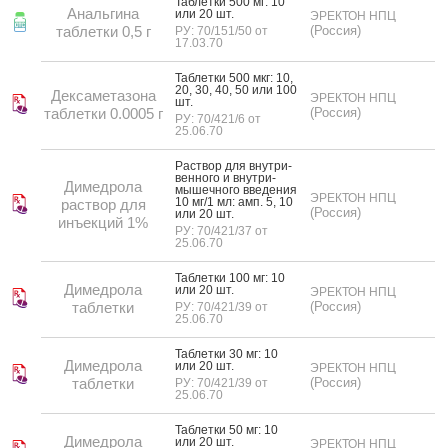
Таб­летки 500 мг: 10
Анальгина
или 20 шт.
ЭРЕКТОН НПЦ
таблетки 0,5 г
(Россия)
РУ: 70/151/50 от
17.03.70
Таб­летки 500 мкг: 10,
20, 30, 40, 50 или 100
Дексаметазона
ЭРЕКТОН НПЦ
шт.
таблетки 0.0005 г
(Россия)
РУ: 70/421/6 от
25.06.70
Рас­твор для внут­ри­
вен­но­го и внут­ри­
Димедрола
мышеч­но­го вве­дения
ЭРЕКТОН НПЦ
10 мг/1 мл: амп. 5, 10
раствор для
(Россия)
или 20 шт.
инъекций 1%
РУ: 70/421/37 от
25.06.70
Таб­летки 100 мг: 10
Димедрола
или 20 шт.
ЭРЕКТОН НПЦ
таблетки
(Россия)
РУ: 70/421/39 от
25.06.70
Таб­летки 30 мг: 10
Димедрола
или 20 шт.
ЭРЕКТОН НПЦ
таблетки
(Россия)
РУ: 70/421/39 от
25.06.70
Таб­летки 50 мг: 10
Димедрола
или 20 шт.
ЭРЕКТОН НПЦ