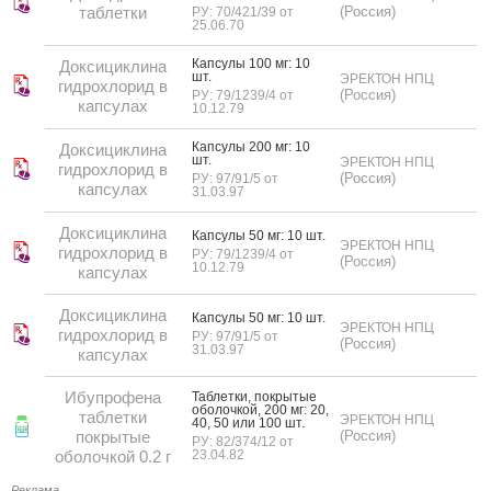
таблетки
(Россия)
РУ: 70/421/39 от
25.06.70
Кап­су­лы 100 мг: 10
Доксициклина
шт.
ЭРЕКТОН НПЦ
гидрохлорид в
(Россия)
РУ: 79/1239/4 от
капсулах
10.12.79
Кап­су­лы 200 мг: 10
Доксициклина
шт.
ЭРЕКТОН НПЦ
гидрохлорид в
(Россия)
РУ: 97/91/5 от
капсулах
31.03.97
Доксициклина
Кап­су­лы 50 мг: 10 шт.
ЭРЕКТОН НПЦ
гидрохлорид в
РУ: 79/1239/4 от
(Россия)
10.12.79
капсулах
Доксициклина
Кап­су­лы 50 мг: 10 шт.
ЭРЕКТОН НПЦ
гидрохлорид в
РУ: 97/91/5 от
(Россия)
31.03.97
капсулах
Ибупрофена
Таб­летки, пок­ры­тые
обо­лоч­кой, 200 мг: 20,
таблетки
ЭРЕКТОН НПЦ
40, 50 или 100 шт.
покрытые
(Россия)
РУ: 82/374/12 от
оболочкой 0.2 г
23.04.82
Реклама