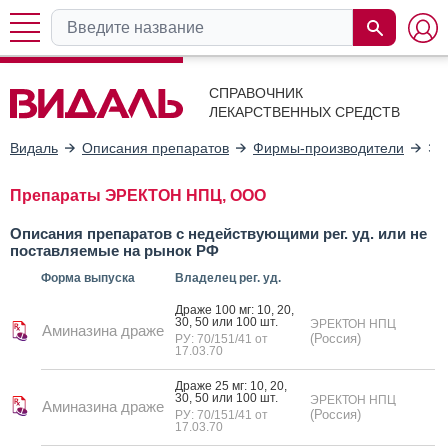
СПРАВОЧНИК
ЛЕКАРСТВЕННЫХ СРЕДСТВ
Видаль
Описания препаратов
Фирмы-производители
ЭР
Препараты ЭРЕКТОН НПЦ, ООО
Описания препаратов с недействующими рег. уд. или не
поставляемые на рынок РФ
Форма выпуска
Владелец рег. уд.
Дра­же 100 мг: 10, 20,
30, 50 или 100 шт.
ЭРЕКТОН НПЦ
Аминазина драже
(Россия)
РУ: 70/151/41 от
17.03.70
Дра­же 25 мг: 10, 20,
30, 50 или 100 шт.
ЭРЕКТОН НПЦ
Аминазина драже
(Россия)
РУ: 70/151/41 от
17.03.70