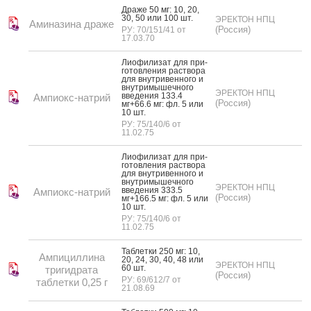
Дра­же 50 мг: 10, 20,
30, 50 или 100 шт.
ЭРЕКТОН НПЦ
Аминазина драже
(Россия)
РУ: 70/151/41 от
17.03.70
Ли­офи­лизат для при­
готов­ле­ния рас­тво­ра
для внут­ри­вен­но­го и
внут­ри­мышеч­но­го
ЭРЕКТОН НПЦ
вве­дения 133.4
Ампиокс-натрий
(Россия)
мг+66.6 мг: фл. 5 или
10 шт.
РУ: 75/140/6 от
11.02.75
Ли­офи­лизат для при­
готов­ле­ния рас­тво­ра
для внут­ри­вен­но­го и
внут­ри­мышеч­но­го
ЭРЕКТОН НПЦ
вве­дения 333.5
Ампиокс-натрий
(Россия)
мг+166.5 мг: фл. 5 или
10 шт.
РУ: 75/140/6 от
11.02.75
Таб­летки 250 мг: 10,
Ампициллина
20, 24, 30, 40, 48 или
ЭРЕКТОН НПЦ
60 шт.
тригидрата
(Россия)
РУ: 69/612/7 от
таблетки 0,25 г
21.08.69