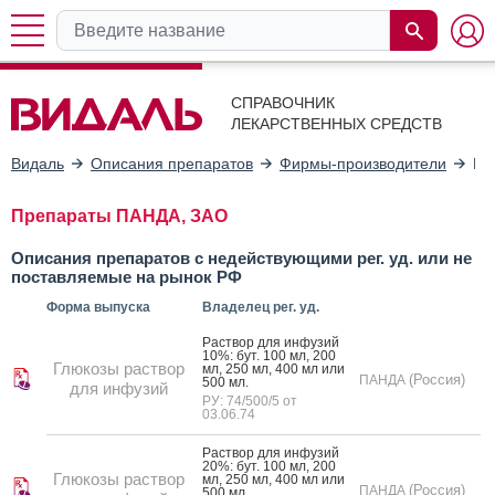
СПРАВОЧНИК
ЛЕКАРСТВЕННЫХ СРЕДСТВ
Видаль
Описания препаратов
Фирмы-производители
ПА
Препараты ПАНДА, ЗАО
Описания препаратов с недействующими рег. уд. или не
поставляемые на рынок РФ
Форма выпуска
Владелец рег. уд.
Рас­твор для ин­фу­зий
10%: бут. 100 мл, 200
Глюкозы раствор
мл, 250 мл, 400 мл или
(Россия)
ПАНДА
500 мл.
для инфузий
РУ: 74/500/5 от
03.06.74
Рас­твор для ин­фу­зий
20%: бут. 100 мл, 200
Глюкозы раствор
мл, 250 мл, 400 мл или
(Россия)
ПАНДА
500 мл.