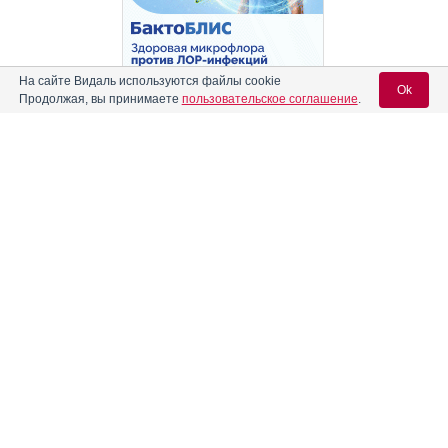
На сайте Видаль используются файлы cookie
Ok
Продолжая, вы принимаете
пользовательское соглашение
.
Реклама. АО "Видаль Рус", ИНН 772
8043605
Вход для специалистов
E-mail учетной записи Vidal:
Пароль:
Регистрация
Забыли пароль?
Информация о препаратах, отпускаемых по рецепту, размещенная на
сайте, предназначена только для специалистов. Информация,