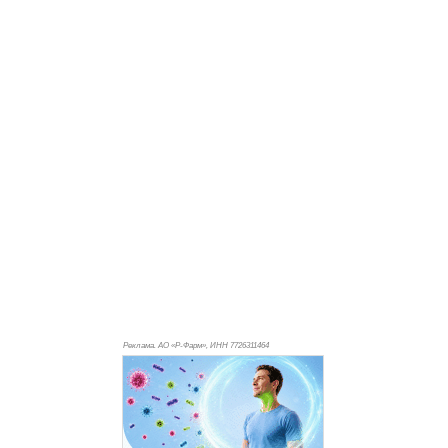
Реклама. АО «Р-Фарм», ИНН 772
6311464