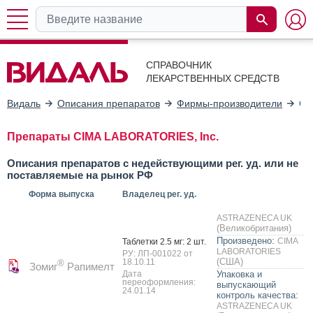
СПРАВОЧНИК
ЛЕКАРСТВЕННЫХ СРЕДСТВ
Видаль
Описания препаратов
Фирмы-производители
CI
Препараты CIMA LABORATORIES, Inc.
Описания препаратов с недействующими рег. уд. или не
поставляемые на рынок РФ
Форма выпуска
Владелец рег. уд.
ASTRAZENECA UK
(Великобритания)
Произведено:
CIMA
Таб­летки 2.5 мг: 2 шт.
LABORATORIES
РУ: ЛП-001022 от
(США)
18.10.11
®
Зомиг
Рапимелт
Дата
Упаковка и
переоформления:
выпускающий
24.01.14
контроль качества:
ASTRAZENECA UK