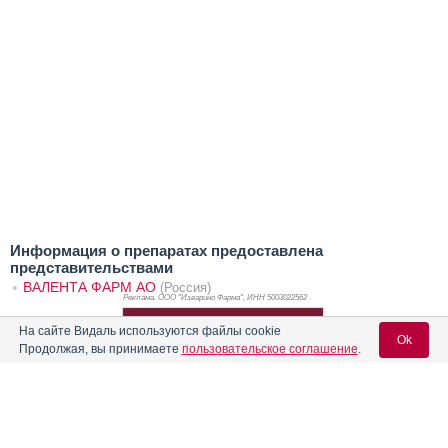
Информация о препаратах предоставлена
представительствами
ВАЛЕНТА ФАРМ АО
(Россия)
Реклама. ООО "Изварино Фарма", ИНН 500
3022562
На сайте Видаль используются файлы cookie
Ok
Продолжая, вы принимаете
пользовательское соглашение
.
Вход для специалистов