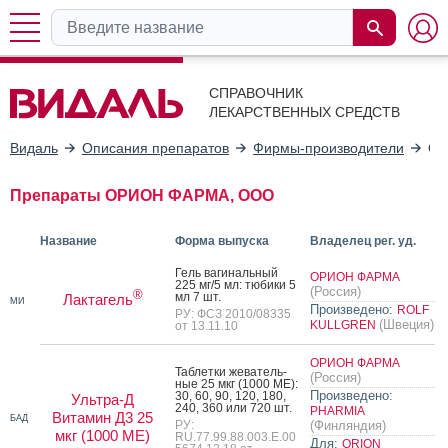
СПРАВОЧНИК
ЛЕКАРСТВЕННЫХ СРЕДСТВ
Видаль
Описания препаратов
Фирмы-производители
ОР
Препараты ОРИОН ФАРМА, ООО
Название
Форма выпуска
Владелец рег. уд.
Гель ва­гиналь­ный
ОРИОН ФАРМА
225 мг/5 мл: тю­бики 5
(Россия)
®
мл 7 шт.
Лактагель
МИ
Произведено:
ROLF
РУ: ФСЗ 2010/08335
(Швеция)
KULLGREN
от 13.11.10
ОРИОН ФАРМА
Таб­летки же­ватель­
(Россия)
ные 25 мкг (1000 ME):
Произведено:
30, 60, 90, 120, 180,
Ультра-Д
240, 360 или 720 шт.
PHARMIA
Витамин Д3 25
БАД
РУ:
(Финляндия)
мкг (1000 МЕ)
RU.77.99.88.003.Е.00
Для:
ORION