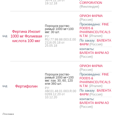
5674.12.18 от
CORPORATION
19.12.18
(Финляндия)
ОРИОН ФАРМА
(Россия)
Произведено:
FINE
По­рошок рас­тво­
FOODS &
римый 1000 мг+100
Фертина Инозит
мкг: 30 шт.
PHARMACEUTICALS
1000 мг Фолиевая
(Италия)
N.T.M.
РУ:
БАД
RU.77.99.88.003.Е.00
кислота 100 мкг
По заказу:
ВАЛЕНТА
2116.05.18 от
(Россия)
ФАРМ
25.05.18
контакты:
ВАЛЕНТА ФАРМ АО
(Россия)
ОРИОН ФАРМА
(Россия)
Произведено:
По­рошок рас­тво­
FINE
римый 1000 мг+100
FOODS &
мкг: пак. 30, 60, 120
PHARMACEUTICALS
или 360 шт.
Фертифолин
(Италия)
N.T.M.
БАД
РУ:
По заказу:
ВАЛЕНТА
AM.01.48.01.003.R.00
0269.12.20 от
(Россия)
ФАРМ
10.12.20
контакты:
ВАЛЕНТА ФАРМ АО
(Россия)
Реклама