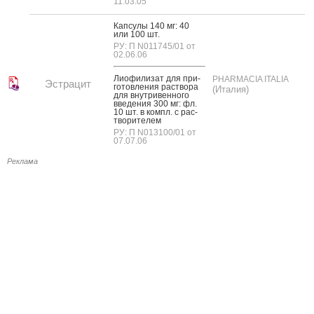
11.03.05
Кап­су­лы 140 мг: 40
или 100 шт.
РУ: П N011745/01 от
02.06.06
Ли­офи­лизат для при­
PHARMACIA ITALIA
Эстрацит
готов­ле­ния рас­тво­ра
(Италия)
для внут­ри­вен­но­го
вве­дения 300 мг: фл.
10 шт. в компл. с рас­
тво­рите­лем
РУ: П N013100/01 от
07.07.06
Реклама