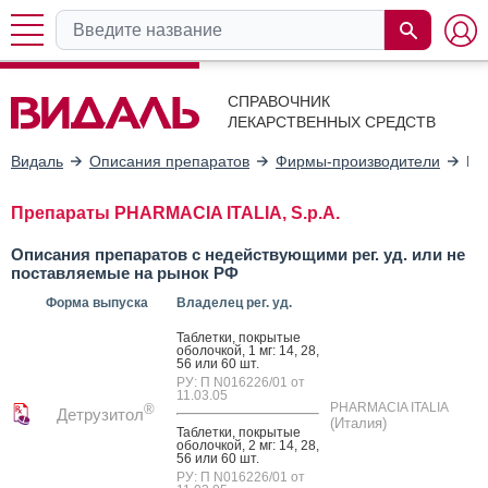
СПРАВОЧНИК
ЛЕКАРСТВЕННЫХ СРЕДСТВ
Видаль
Описания препаратов
Фирмы-производители
PH
Препараты PHARMACIA ITALIA, S.p.A.
Описания препаратов с недействующими рег. уд. или не
поставляемые на рынок РФ
Форма выпуска
Владелец рег. уд.
Таб­летки, пок­ры­тые
обо­лоч­кой, 1 мг: 14, 28,
56 или 60 шт.
РУ: П N016226/01 от
11.03.05
PHARMACIA ITALIA
®
Детрузитол
(Италия)
Таб­летки, пок­ры­тые
обо­лоч­кой, 2 мг: 14, 28,
56 или 60 шт.
РУ: П N016226/01 от