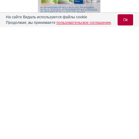
На сайте Видаль используются файлы cookie
Ok
Продолжая, вы принимаете
пользовательское соглашение
.
Реклама. АО "Видаль Рус", ИНН 772
8043605
Вход для специалистов
E-mail учетной записи Vidal:
Пароль:
Информация о препаратах, отпускаемых по рецепту, размещенная на
Регистрация
Забыли пароль?
сайте, предназначена только для специалистов. Информация,
содержащаяся на сайте, не должна использоваться пациентами для
принятия самостоятельного решения о применении представленных
лекарственных препаратов и не может служить заменой очной