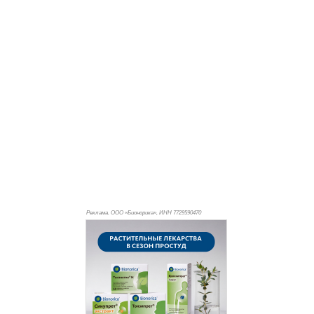
Реклама. ООО «Бионорика», ИНН 772
9590470