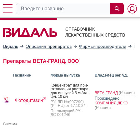
СПРАВОЧНИК
ЛЕКАРСТВЕННЫХ СРЕДСТВ
Видаль
Описания препаратов
Фирмы-производители
ВЕ
Препараты ВЕТА-ГРАНД, ООО
Название
Форма выпуска
Владелец рег. уд.
Кон­цен­трат для при­
готов­ле­ния рас­тво­ра
(Россия)
для ин­фу­зий 5 мг/мл:
ВЕТА-ГРАНД
фл. 10 мл
Произведено:
®
Фотодитазин
РУ: ЛП-№(007290)-
КОМПАНИЯ ДЕКО
(РГ-RU) от 17.10.24
(Россия)
Предыдущий РУ:
ЛС-001246
Реклама