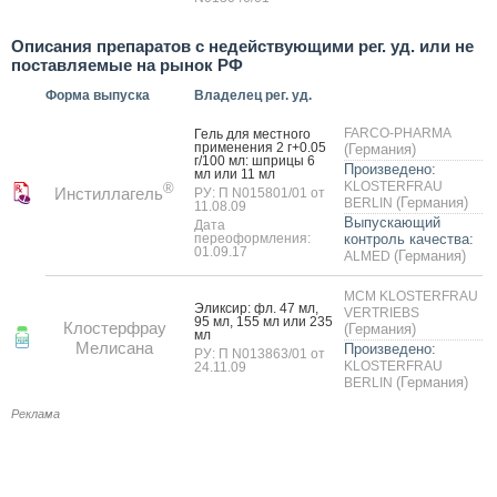
Описания препаратов с недействующими рег. уд. или не
поставляемые на рынок РФ
Форма выпуска
Владелец рег. уд.
FARCO-PHARMA
Гель для мес­тно­го
при­мене­ния 2 г+0.05
(Германия)
г/100 мл: шпри­цы 6
Произведено:
мл или 11 мл
KLOSTERFRAU
®
Инстиллагель
РУ: П N015801/01 от
(Германия)
BERLIN
11.08.09
Выпускающий
Дата
переоформления:
контроль качества:
01.09.17
(Германия)
ALMED
MCM KLOSTERFRAU
Элик­сир: фл. 47 мл,
VERTRIEBS
95 мл, 155 мл или 235
Клостерфрау
(Германия)
мл
Мелисана
Произведено:
РУ: П N013863/01 от
KLOSTERFRAU
24.11.09
(Германия)
BERLIN
Реклама