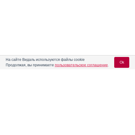
На сайте Видаль используются файлы cookie
Ok
Продолжая, вы принимаете
пользовательское соглашение
.
Вход для специалистов
E-mail учетной записи Vidal:
Реклама. ООО «НАНОФАРМА ДЕВЕЛОПМЕНТ»,
ИНН 165
5283577
Пароль: