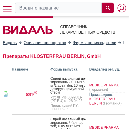
СПРАВОЧНИК
ЛЕКАРСТВЕННЫХ СРЕДСТВ
Видаль
Описания препаратов
Фирмы-производители
KL
Препараты KLOSTERFRAU BERLIN, GmbH
Название
Форма выпуска
Владелец рег. уд.
Спрей на­заль­ный до­
зиро­ван­ный 0.1 мг+5
MEDICE PHARMA
мг/1 до­за: фл. 10 мл с
до­зиру­ющим ус­трой­
(Германия)
ством
®
Назик
Произведено:
РУ: ЛП-№(009981)-
KLOSTERFRAU
(РГ-RU) от 28.04.25
(Германия)
BERLIN
Предыдущий РУ:
ЛП-000985
Спрей на­заль­ный до­
зиро­ван­ный (для де­
тей) 0.05 мг+5 мг/1
MEDICE PHARMA