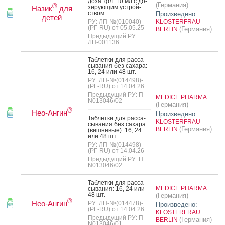
до­за: фл. 10 мл с до­
(Германия)
®
зиру­ющим ус­трой­
Назик
для
ством
Произведено:
детей
РУ: ЛП-№(010040)-
KLOSTERFRAU
(РГ-RU) от 05.05.25
(Германия)
BERLIN
Предыдущий РУ:
ЛП-001136
Таб­летки для рас­са­
сыва­ния без са­хара:
16, 24 или 48 шт.
РУ: ЛП-№(014498)-
(РГ-RU) от 14.04.26
Предыдущий РУ: П
MEDICE PHARMA
N013046/02
(Германия)
®
Нео-Ангин
Произведено:
Таб­летки для рас­са­
KLOSTERFRAU
сыва­ния без са­хара
(Германия)
BERLIN
(виш­не­вые): 16, 24
или 48 шт.
РУ: ЛП-№(014498)-
(РГ-RU) от 14.04.26
Предыдущий РУ: П
N013046/02
Таб­летки для рас­са­
MEDICE PHARMA
сыва­ния: 16, 24 или
48 шт.
(Германия)
®
Нео-Ангин
РУ: ЛП-№(014478)-
Произведено:
(РГ-RU) от 14.04.26
KLOSTERFRAU
Предыдущий РУ: П
(Германия)
BERLIN
N013046/01