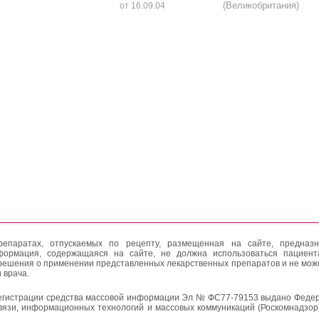
(Великобритания)
от 16.09.04
епаратах, отпускаемых по рецепту, размещенная на сайте, предназн
формация, содержащаяся на сайте, не должна использоваться пациен
решения о применении представленных лекарственных препаратов и не мож
 врача.
егистрации средства массовой информации Эл № ФС77-79153 выдано Федер
вязи, информационных технологий и массовых коммуникаций (Роскомнадзор