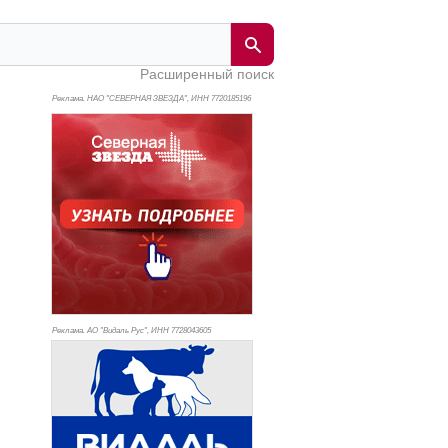
Расширенный поиск
Реклама. НАО "СЕВЕРНАЯ ЗВЕЗДА", ИНН 772
0185196
Реклама. АО "Видаль Рус", ИНН 772
8043605