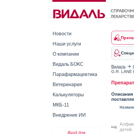
СПРАВОЧН
ЛЕКАРСТВ
Новости
Препа
Наши услуги
Специ
О компании
Видаль БОКС
Видаль
G.R. LANE
Парафармацевтика
Препарат
Ветеринария
Описания 
Калькуляторы
поставля
МКБ-11
Назван
Внедрение ИИ
Алфав
БАД
детей
Вход для