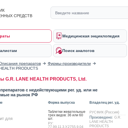
ИК
ЕННЫХ СРЕДСТВ
раты
Медицинская энциклопедия
алистам
Поиск аналогов
Описания препаратов
Фирмы-производители
 HEALTH PRODUCTS
ы G.R. LANE HEALTH PRODUCTS, Ltd.
препаратов с недействующими рег. уд. или не
емые на рынок РФ
ие
Форма выпуска
Владелец рег. уд.
Таб­летки же­ватель­ные
(Россия)
РУСФИК
трех ви­дов: 36 или 60
Произведено:
G.R.
ит для
шт.
LANE HEALTH
РУ:
PRODUCTS
77.99.11.3.У.2755.9.04