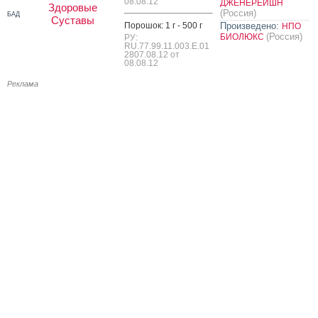
08.08.12
ДЖЕНЕРЕЙШН
Здоровые
(Россия)
БАД
Суставы
По­рошок: 1 г - 500 г
Произведено:
НПО
(Россия)
БИОЛЮКС
РУ:
RU.77.99.11.003.Е.01
2807.08.12 от
08.08.12
Реклама