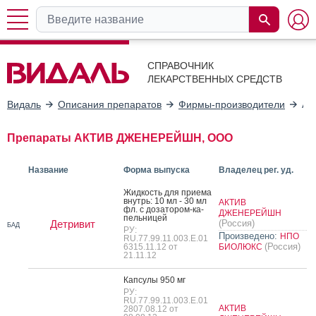
СПРАВОЧНИК
ЛЕКАРСТВЕННЫХ СРЕДСТВ
Видаль
Описания препаратов
Фирмы-производители
АК
Препараты АКТИВ ДЖЕНЕРЕЙШН, ООО
Название
Форма выпуска
Владелец рег. уд.
Жид­кость для при­ема
внутрь: 10 мл - 30 мл
АКТИВ
фл. с до­зато­ром-ка­
ДЖЕНЕРЕЙШН
пель­ни­цей
Детривит
(Россия)
БАД
РУ:
Произведено:
НПО
RU.77.99.11.003.Е.01
(Россия)
6315.11.12 от
БИОЛЮКС
21.11.12
Кап­су­лы 950 мг
РУ:
RU.77.99.11.003.Е.01
АКТИВ
2807.08.12 от