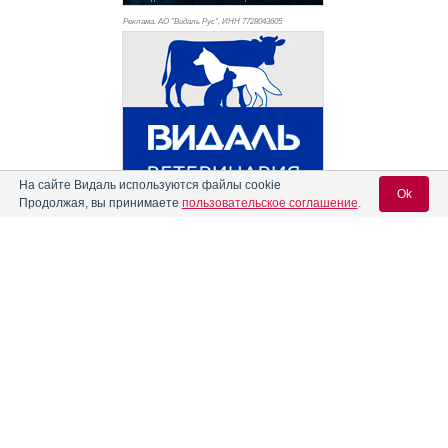
Реклама. АО "Видаль Рус", ИНН 772
8043605
На сайте Видаль используются файлы cookie
Ok
Продолжая, вы принимаете
пользовательское соглашение
.
Вход для специалистов
E-mail учетной записи Vidal:
Информация о препаратах, отпускаемых по рецепту, размещенная на
сайте, предназначена только для специалистов. Информация,
содержащаяся на сайте, не должна использоваться пациентами для
принятия самостоятельного решения о применении представленных
Пароль:
лекарственных препаратов и не может служить заменой очной
консультации врача.
Свидетельство о регистрации средства массовой информации Эл №
ФС77-79153 выдано Федеральной службой по надзору в сфере связи,