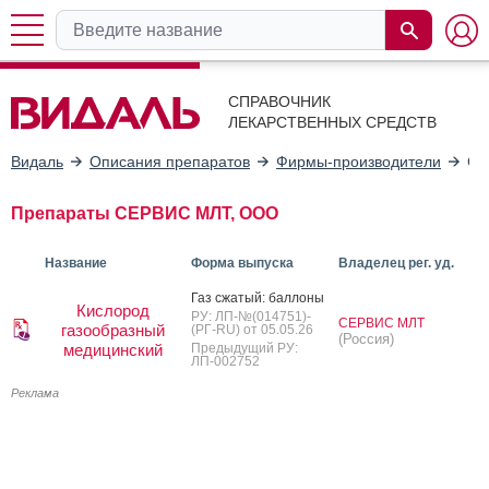
СПРАВОЧНИК
ЛЕКАРСТВЕННЫХ СРЕДСТВ
Видаль
Описания препаратов
Фирмы-производители
СЕ
Препараты СЕРВИС МЛТ, ООО
Название
Форма выпуска
Владелец рег. уд.
Газ сжа­тый: бал­ло­ны
Кислород
РУ: ЛП-№(014751)-
СЕРВИС МЛТ
газообразный
(РГ-RU) от 05.05.26
(Россия)
медицинский
Предыдущий РУ:
ЛП-002752
Реклама