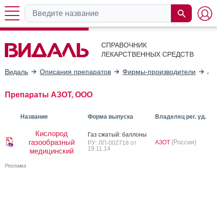
СПРАВОЧНИК
ЛЕКАРСТВЕННЫХ СРЕДСТВ
Видаль
Описания препаратов
Фирмы-производители
АЗ
Препараты АЗОТ, ООО
Название
Форма выпуска
Владелец рег. уд.
Кислород
Газ сжа­тый: бал­ло­ны
газообразный
(Россия)
АЗОТ
РУ: ЛП-002718 от
19.11.14
медицинский
Реклама