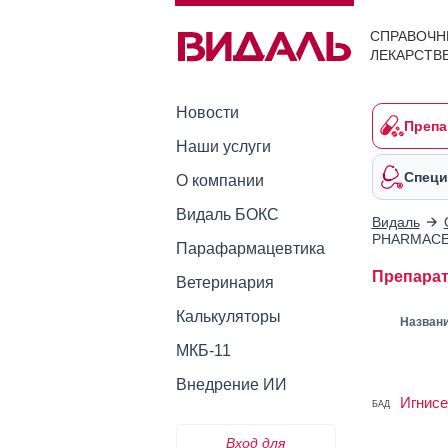
СПРАВОЧН
ЛЕКАРСТВ
Новости
Препа
Наши услуги
Специ
О компании
Видаль БОКС
Видаль
PHARMACE
Парафармацевтика
Препара
Ветеринария
Калькуляторы
Назван
МКБ-11
Внедрение ИИ
Игнисе
БАД
Вход для