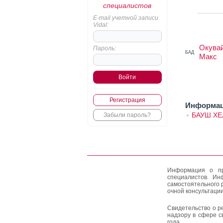
специалистов
E-mail учетной записи
Vidal:
Окува
Пароль:
БАД
Макс
Регистрация
Информаци
БАУШ ХЕ
Забыли пароль?
Информация о пр
специалистов. Ин
самостоятельного 
очной консультации
Свидетельство о р
надзору в сфере с
года.