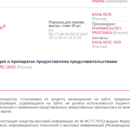
(Швейцария)
Pharma
БАУШ ХЕЛС
(Россия)
По­рошок для при­ема
Произведено:
внутрь: сти­ки 30 шт.
®
йт
PHARMACEUTICI
РУ:
(Италия)
PROCEMSA
RU.77.99.88.003.R.0037
28.11.20 от 10.11.20
контакты:
БАУШ ХЕЛС ООО
(Россия)
я о препаратах предоставлена представительствами
ЛС ООО
(Россия)
епаратах, отпускаемых по рецепту, размещенная на сайте, предназн
формация, содержащаяся на сайте, не должна использоваться пациен
решения о применении представленных лекарственных препаратов и не мож
 врача.
егистрации средства массовой информации Эл № ФС77-79153 выдано Федер
вязи, информационных технологий и массовых коммуникаций (Роскомнадзор