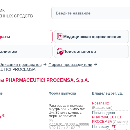
ИК
ЕННЫХ СРЕДСТВ
раты
Медицинская энциклопедия
алистам
Поиск аналогов
Описания препаратов
Фирмы-производители
UTICI PROCEMSA
ты PHARMACEUTICI PROCEMSA, S.p.A.
ие
Форма выпуска
Владелец рег. уд.
Rosana.kz
Рас­твор для при­ема
(Казахстан)
внутрь 561.25 мг/5 мл:
фл. 35 мл в компл. с
Произведено:
®
мерн. кол­пачком
н
PHARMACEUTICI
РУ:
(Италия)
PROCEMSA
KZ.16.01.78.003.Е.00006
По заказу:
FT-
8.02.17 от 21.02.17