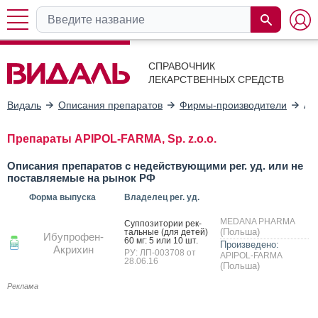
СПРАВОЧНИК
ЛЕКАРСТВЕННЫХ СРЕДСТВ
Видаль
Описания препаратов
Фирмы-производители
AP
Препараты APIPOL-FARMA, Sp. z.o.o.
Описания препаратов с недействующими рег. уд. или не
поставляемые на рынок РФ
Форма выпуска
Владелец рег. уд.
MEDANA PHARMA
Суп­по­зито­рии рек­
(Польша)
таль­ные (для де­тей)
Ибупрофен-
60 мг: 5 или 10 шт.
Произведено:
Акрихин
РУ: ЛП-003708 от
APIPOL-FARMA
28.06.16
(Польша)
Реклама