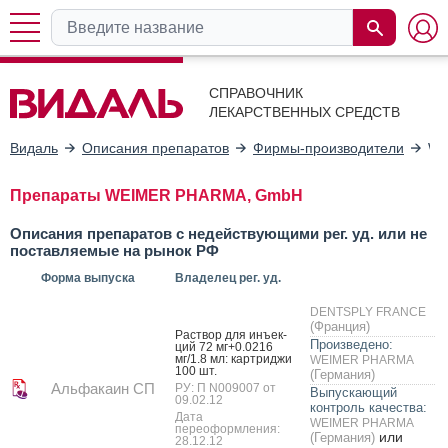
СПРАВОЧНИК
ЛЕКАРСТВЕННЫХ СРЕДСТВ
Видаль
Описания препаратов
Фирмы-производители
WE
Препараты WEIMER PHARMA, GmbH
Описания препаратов с недействующими рег. уд. или не
поставляемые на рынок РФ
Форма выпуска
Владелец рег. уд.
DENTSPLY FRANCE
(Франция)
Рас­твор для инъ­ек­
Произведено:
ций 72 мг+0.0216
мг/1.8 мл: кар­трид­жи
WEIMER PHARMA
100 шт.
(Германия)
Альфакаин СП
РУ: П N009007 от
Выпускающий
09.02.12
контроль качества:
Дата
WEIMER PHARMA
переоформления:
или
(Германия)
28.12.12