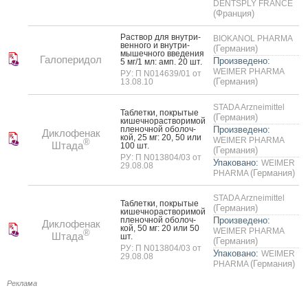
DENTSPLY FRANCE
(Франция)
Рас­твор для внут­ри­
BIOKANOL PHARMA
вен­но­го и внут­ри­
(Германия)
мышеч­но­го вве­дения
Галоперидол
Произведено:
5 мг/1 мл: амп. 20 шт.
WEIMER PHARMA
РУ: П N014639/01 от
(Германия)
13.08.10
STADA Arzneimittel
Таб­летки, пок­ры­тые
(Германия)
ки­шеч­но­рас­тво­римой
пле­ноч­ной обо­лоч­
Произведено:
Диклофенак
кой, 25 мг: 20, 50 или
WEIMER PHARMA
®
Штада
100 шт.
(Германия)
РУ: П N013804/03 от
Упаковано:
WEIMER
29.08.08
(Германия)
PHARMA
STADA Arzneimittel
Таб­летки, пок­ры­тые
(Германия)
ки­шеч­но­рас­тво­римой
пле­ноч­ной обо­лоч­
Произведено:
Диклофенак
кой, 50 мг: 20 или 50
WEIMER PHARMA
®
Штада
шт.
(Германия)
РУ: П N013804/03 от
Упаковано:
WEIMER
29.08.08
(Германия)
PHARMA
Реклама