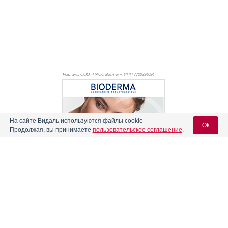
Реклама. ООО «НАОС Восток», ИНН 772
0394094
На сайте Видаль используются файлы cookie
Ok
Продолжая, вы принимаете
пользовательское соглашение
.
Вход для специалистов
E-mail учетной записи Vidal:
Реклама. АО "Видаль Рус", ИНН 772
8043605
Пароль: