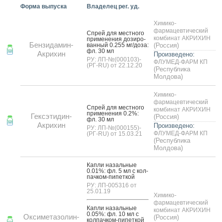
Форма выпуска
Владелец рег. уд.
Химико-
фармацевтический
Спрей для мес­тно­го
комбинат АКРИХИН
при­мене­ния до­зиро­
Бензидамин-
ван­ный 0.255 мг/до­за:
(Россия)
фл. 30 мл
Акрихин
Произведено:
РУ: ЛП-№(000103)-
ФЛУМЕД-ФАРМ КП
(РГ-RU) от 22.12.20
(Республика
Молдова)
Химико-
фармацевтический
Спрей для мес­тно­го
комбинат АКРИХИН
при­мене­ния 0.2%:
Гексэтидин-
(Россия)
фл. 30 мл
Акрихин
Произведено:
РУ: ЛП-№(000155)-
ФЛУМЕД-ФАРМ КП
(РГ-RU) от 15.03.21
(Республика
Молдова)
Кап­ли на­заль­ные
0.01%: фл. 5 мл с кол­
пачком-пи­пет­кой
РУ: ЛП-005316 от
25.01.19
Химико-
фармацевтический
Кап­ли на­заль­ные
комбинат АКРИХИН
0.05%: фл. 10 мл с
Оксиметазолин-
(Россия)
кол­пачком-пи­пет­кой