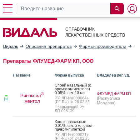
СПРАВОЧНИК
ЛЕКАРСТВЕННЫХ СРЕДСТВ
Видаль
Описания препаратов
Фирмы-производители
ФЛ
Препараты ФЛУМЕД-ФАРМ КП, OOO
Название
Форма выпуска
Владелец рег. уд.
Спрей на­заль­ный (с
аро­матом мен­то­ла)
0.05%: фл. 10 мл
ФЛУМЕД-ФАРМ КП
®
Риноксил
РУ: ЛП-№(009064)-
(Республика
ментол
(РГ-RU) от 26.02.25
Молдова)
Предыдущий РУ:
ЛП-006139
Кап­ли на­заль­ные
0.01%: фл. 5 мл с кол­
пачком-пи­пет­кой
РУ: ЛП-№(009021)-
(РГ-RU) от 24.02.25