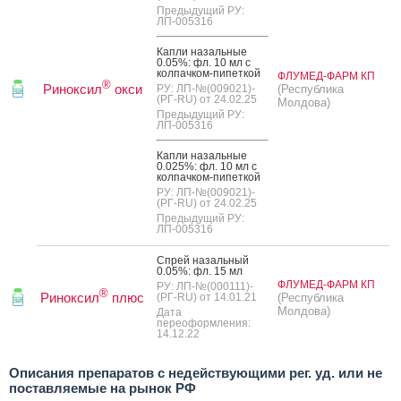
Предыдущий РУ:
ЛП-005316
Кап­ли на­заль­ные
0.05%: фл. 10 мл с
кол­пачком-пи­пет­кой
ФЛУМЕД-ФАРМ КП
®
Риноксил
окси
РУ: ЛП-№(009021)-
(Республика
(РГ-RU) от 24.02.25
Молдова)
Предыдущий РУ:
ЛП-005316
Кап­ли на­заль­ные
0.025%: фл. 10 мл с
кол­пачком-пи­пет­кой
РУ: ЛП-№(009021)-
(РГ-RU) от 24.02.25
Предыдущий РУ:
ЛП-005316
Спрей на­заль­ный
0.05%: фл. 15 мл
ФЛУМЕД-ФАРМ КП
РУ: ЛП-№(000111)-
®
Риноксил
плюс
(РГ-RU) от 14.01.21
(Республика
Молдова)
Дата
переоформления:
14.12.22
Описания препаратов с недействующими рег. уд. или не
поставляемые на рынок РФ