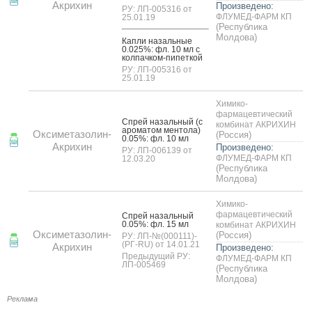
Акрихин
Произведено:
РУ: ЛП-005316 от
ФЛУМЕД-ФАРМ КП
25.01.19
(Республика
Молдова)
Кап­ли на­заль­ные
0.025%: фл. 10 мл с
кол­пачком-пи­пет­кой
РУ: ЛП-005316 от
25.01.19
Химико-
фармацевтический
Спрей на­заль­ный (с
комбинат АКРИХИН
аро­матом мен­то­ла)
Оксиметазолин-
(Россия)
0.05%: фл. 10 мл
Акрихин
Произведено:
РУ: ЛП-006139 от
ФЛУМЕД-ФАРМ КП
12.03.20
(Республика
Молдова)
Химико-
фармацевтический
Спрей на­заль­ный
0.05%: фл. 15 мл
комбинат АКРИХИН
Оксиметазолин-
(Россия)
РУ: ЛП-№(000111)-
(РГ-RU) от 14.01.21
Акрихин
Произведено:
Предыдущий РУ:
ФЛУМЕД-ФАРМ КП
ЛП-005469
(Республика
Молдова)
Реклама