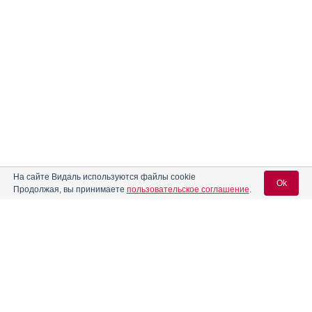
На сайте Видаль используются файлы cookie
Ok
Продолжая, вы принимаете
пользовательское соглашение
.
Вход для специалистов
E-mail учетной записи Vidal:
Пароль: